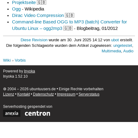
Projektseite
🇬🇧
Ogg
- Wikipedia
Dirac Video Compression
🇬🇧
Command-line Based OGG to MP3 (batch) Converter for
Ubuntu Linux – ogg2mp3
🇬🇧 - Blogbeitrag, 01/2012
Diese Revision
wurde am 30. Juni 2025 14:12 von
ubot
erstellt.
Die folgenden Schlagworte wurden dem Artikel zugewiesen:
ungetestet
,
Multimedia
,
Audio
Wiki
Vorbis
Powered by
Inyoka
Inyoka 1.52.10
🄯 2004 – 2026 ubuntuusers.de • Einige Rechte vorbehalten
Lizenz
•
Kontakt
•
Datenschutz
•
Impressum
•
Serverstatus
Serverhosting
gespendet von