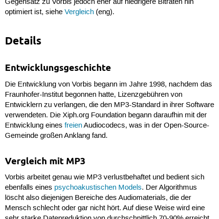
Gegensatz zu Vorbis jedoch eher auf niedrigere Bitraten hin
optimiert ist, siehe
Vergleich
(eng).
Details
Entwicklungsgeschichte
Die Entwicklung von Vorbis begann im Jahre 1998, nachdem das
Fraunhofer-Institut begonnen hatte, Lizenzgebühren von
Entwicklern zu verlangen, die den MP3-Standard in ihrer Software
verwendeten. Die Xiph.org Foundation begann daraufhin mit der
Entwicklung eines
freien
Audiocodecs, was in der Open-Source-
Gemeinde großen Anklang fand.
Vergleich mit MP3
Vorbis arbeitet genau wie MP3 verlustbehaftet und bedient sich
ebenfalls eines
psychoakustischen Models
. Der Algorithmus
löscht also diejenigen Bereiche des Audiomaterials, die der
Mensch schlecht oder gar nicht hört. Auf diese Weise wird eine
sehr starke Datenreduktion von durchschnittlich 70-90% erreicht.