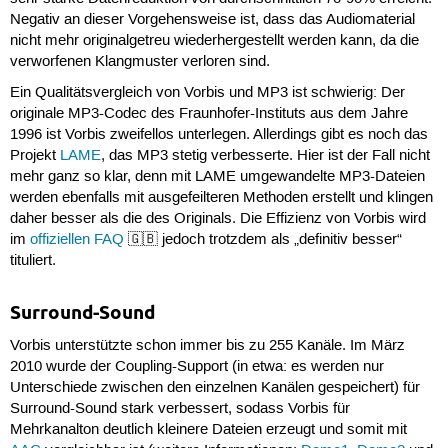
Negativ an dieser Vorgehensweise ist, dass das Audiomaterial
nicht mehr originalgetreu wiederhergestellt werden kann, da die
verworfenen Klangmuster verloren sind.
Ein Qualitätsvergleich von Vorbis und MP3 ist schwierig: Der
originale MP3-Codec des Fraunhofer-Instituts aus dem Jahre
1996 ist Vorbis zweifellos unterlegen. Allerdings gibt es noch das
Projekt
LAME
, das MP3 stetig verbesserte. Hier ist der Fall nicht
mehr ganz so klar, denn mit LAME umgewandelte MP3-Dateien
werden ebenfalls mit ausgefeilteren Methoden erstellt und klingen
daher besser als die des Originals. Die Effizienz von Vorbis wird
im
offiziellen FAQ
🇬🇧 jedoch trotzdem als „definitiv besser“
tituliert.
Surround-Sound
Vorbis unterstützte schon immer bis zu 255 Kanäle. Im März
2010 wurde der Coupling-Support (in etwa: es werden nur
Unterschiede zwischen den einzelnen Kanälen gespeichert) für
Surround-Sound stark verbessert, sodass Vorbis für
Mehrkanalton deutlich kleinere Dateien erzeugt und somit mit