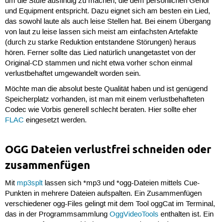
um die Stufe ausfindig zu machen, die dem persönlichen Gehör
und Equipment entspricht. Dazu eignet sich am besten ein Lied,
das sowohl laute als auch leise Stellen hat. Bei einem Übergang
von laut zu leise lassen sich meist am einfachsten Artefakte
(durch zu starke Reduktion entstandene Störungen) heraus
hören. Ferner sollte das Lied natürlich unangetastet von der
Original-CD stammen und nicht etwa vorher schon einmal
verlustbehaftet umgewandelt worden sein.
Möchte man die absolut beste Qualität haben und ist genügend
Speicherplatz vorhanden, ist man mit einem verlustbehafteten
Codec wie Vorbis generell schlecht beraten. Hier sollte eher
FLAC
eingesetzt werden.
OGG Dateien verlustfrei schneiden oder
zusammenfügen
Mit
mp3splt
lassen sich *mp3 und *ogg-Dateien mittels Cue-
Punkten in mehrere Dateien aufspalten. Ein Zusammenfügen
verschiedener ogg-Files gelingt mit dem Tool oggCat im Terminal,
das in der Programmsammlung
OggVideoTools
enthalten ist. Ein