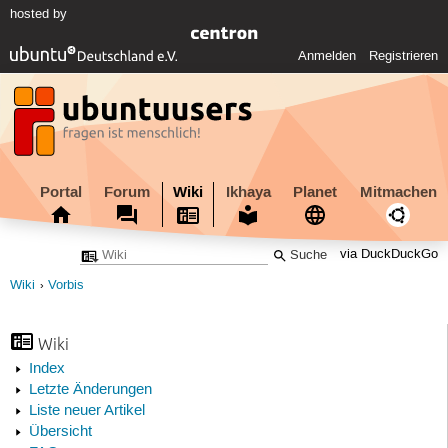
hosted by
Anmelden
Registrieren
Portal
Forum
Wiki
Ikhaya
Planet
Mitmachen
via DuckDuckGo
Wiki
Vorbis
Wiki
Index
Letzte Änderungen
Liste neuer Artikel
Übersicht