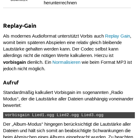
--downmix
herunterrechnen
Replay-Gain
Als modernes Audioformat unterstützt Vorbis auch
Replay Gain
,
womit beim späteren Abspielen eine relativ gleich bleibende
Lautstärke gehalten werden kann. Der Codec selbst kann
allerdings nicht die nötigen Werte kalkulieren. Hierzu ist
vorbisgain
dienlich. Ein
Normalisieren
wie beim Format MP3 ist
jedoch nicht möglich.
Aufruf
Standardmäßig kalkuliert Vorbisgain im sogenannten „Radio
Modus“, der die Lautstärke aller Dateien unabhängig voneinander
bewertet:
vorbisgain Lied1.ogg Lied2.ogg Lied3.ogg 
Der „Album-Modus“ hingegen berücksichtigt die Lautstärke aller
Dateien und hält sich somit an beabsichtigte Schwankungen die
beim Abmischen eines Albums eingebracht wurden. Zu beachten