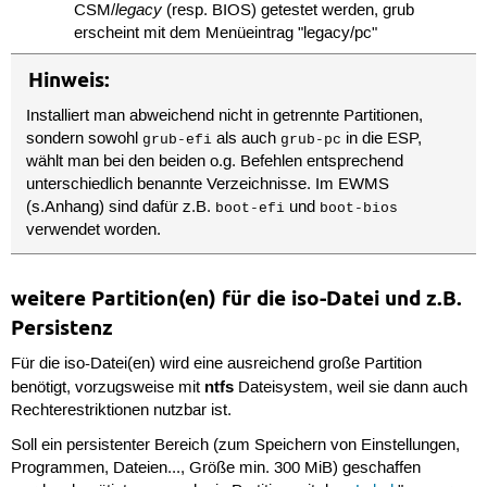
legacy
CSM/
(resp. BIOS) getestet werden, grub
erscheint mit dem Menüeintrag "legacy/pc"
Hinweis:
Installiert man abweichend nicht in getrennte Partitionen,
sondern sowohl
als auch
in die ESP,
grub-efi
grub-pc
wählt man bei den beiden o.g. Befehlen entsprechend
unterschiedlich benannte Verzeichnisse. Im EWMS
(s.Anhang) sind dafür z.B.
und
boot-efi
boot-bios
verwendet worden.
weitere Partition(en) für die iso-Datei und z.B.
Persistenz
Für die iso-Datei(en) wird eine ausreichend große Partition
ntfs
benötigt, vorzugsweise mit
Dateisystem, weil sie dann auch
Rechterestriktionen nutzbar ist.
Soll ein persistenter Bereich (zum Speichern von Einstellungen,
Programmen, Dateien..., Größe min. 300 MiB) geschaffen