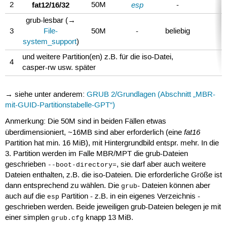
fat12/16/32
esp
2
50M
-
grub-lesbar (→
3
File-
50M
-
beliebig
system_support
)
und weitere Partition(en) z.B. für die iso-Datei,
4
casper-rw usw. später
→ siehe unter anderem:
GRUB 2/Grundlagen (Abschnitt „MBR-
mit-GUID-Partitionstabelle-GPT“)
Anmerkung: Die 50M sind in beiden Fällen etwas
fat16
überdimensioniert, ~16MB sind aber erforderlich (eine
Partition hat min. 16 MiB), mit Hintergrundbild entspr. mehr. In die
3. Partition werden im Falle MBR/MPT die grub-Dateien
geschrieben
, sie darf aber auch weitere
--boot-directory=
Dateien enthalten, z.B. die iso-Dateien. Die erforderliche Größe ist
dann entsprechend zu wählen. Die
- Dateien können aber
grub
auch auf die
Partition - z.B. in ein eigenes Verzeichnis -
esp
geschrieben werden. Beide jeweiligen grub-Dateien belegen je mit
einer simplen
knapp 13 MiB.
grub.cfg