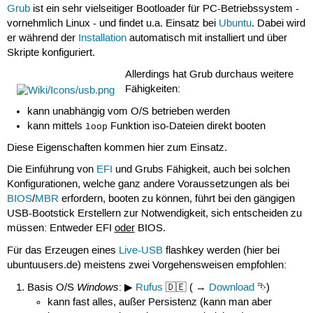
Grub
ist ein sehr vielseitiger Bootloader für PC-Betriebssystem -
vornehmlich Linux - und findet u.a. Einsatz bei
Ubuntu
. Dabei wird
er während der
Installation
automatisch mit installiert und über
Skripte konfiguriert.
Allerdings hat Grub durchaus weitere
Fähigkeiten:
kann unabhängig vom O/S betrieben werden
kann mittels
Funktion iso-Dateien direkt booten
loop
Diese Eigenschaften kommen hier zum Einsatz.
Die Einführung von
EFI
und Grubs Fähigkeit, auch bei solchen
Konfigurationen, welche ganz andere Voraussetzungen als bei
BIOS
/
MBR
erfordern, booten zu können, führt bei den gängigen
USB-Bootstick Erstellern zur Notwendigkeit, sich entscheiden zu
müssen: Entweder EFI
oder
BIOS.
Für das Erzeugen eines
Live-USB
flashkey werden (hier bei
ubuntuusers.de) meistens zwei Vorgehensweisen empfohlen:
Windows
Basis O/S
: ▶
Rufus
🇩🇪 ( →
Download
⮷)
kann fast alles, außer Persistenz (kann man aber