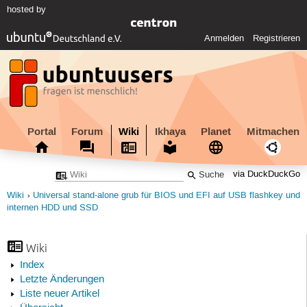
hosted by
Anmelden
Registrieren
Portal
Forum
Wiki
Ikhaya
Planet
Mitmachen
via DuckDuckGo
Wiki
Universal stand-alone grub für BIOS und EFI auf USB flashkey und
internen HDD und SSD
Wiki
Index
Letzte Änderungen
Liste neuer Artikel