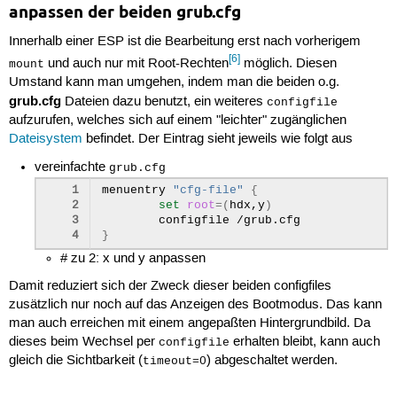
anpassen der beiden grub.cfg
Innerhalb einer ESP ist die Bearbeitung erst nach vorherigem
[6]
und auch nur mit Root-Rechten
möglich. Diesen
mount
Umstand kann man umgehen, indem man die beiden o.g.
grub.cfg
Dateien dazu benutzt, ein weiteres
configfile
aufzurufen, welches sich auf einem "leichter" zugänglichen
Dateisystem
befindet. Der Eintrag sieht jeweils wie folgt aus
vereinfachte
grub.cfg
1
menuentry
"cfg-file"
{
2
set
root
=(
hdx,y
)
3
configfile
4
}
# zu 2: x und y anpassen
Damit reduziert sich der Zweck dieser beiden configfiles
zusätzlich nur noch auf das Anzeigen des Bootmodus. Das kann
man auch erreichen mit einem angepaßten Hintergrundbild. Da
dieses beim Wechsel per
erhalten bleibt, kann auch
configfile
gleich die Sichtbarkeit (
) abgeschaltet werden.
timeout=0