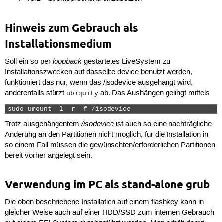
  timeout=0

  menuentry "cfg-file" {

	set root=<Verz>

Hinweis zum Gebrauch als
	configfile /grub.cfg

}
Installationsmedium
loopback
Soll ein so per
gestartetes LiveSystem zu
Installationszwecken auf dasselbe device benutzt werden,
funktioniert das nur, wenn das /isodevice ausgehängt wird,
anderenfalls stürzt
ab. Das Aushängen gelingt mittels
ubiquity
sudo umount -l -r -f /isodevice 
/isodevice
Trotz ausgehängentem
ist auch so eine nachträgliche
Änderung an den Partitionen nicht möglich, für die Installation in
so einem Fall müssen die gewünschten/erforderlichen Partitionen
bereit vorher angelegt sein.
Verwendung im PC als stand-alone grub
Die oben beschriebene Installation auf einem flashkey kann in
gleicher Weise auch auf einer HDD/SSD zum internen Gebrauch