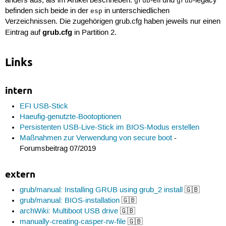
anders aus, als im Artikel beschrieben.
-efi und
-legacy
grub
grub
befinden sich beide in der
in unterschiedlichen
esp
Verzeichnissen. Die zugehörigen grub.cfg haben jeweils nur einen
grub.cfg
Eintrag auf
in Partition 2.
Links
intern
EFI USB-Stick
Haeufig-genutzte-Bootoptionen
Persistenten USB-Live-Stick im BIOS-Modus erstellen
Maßnahmen zur Verwendung von secure boot
-
Forumsbeitrag 07/2019
extern
grub/manual: Installing GRUB using grub_2 install
🇬🇧
grub/manual: BIOS-installation
🇬🇧
archWiki: Multiboot USB drive
🇬🇧
manually-creating-casper-rw-file
🇬🇧