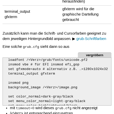
herausfinden)
gfxterm wird für die
terminal_output
graphische Dartellung
gfxterm
gebraucht
Zusätzlich kann man die Schrift- und Cursorfarben geeignet zu
dem jeweiligen Hintergrundbild anpassen. ▶
grub-Schriftfarben
Eine solche
sieht dann so aus
grub.cfg
vergrößern
  loadfont /<Verz>/grub/fonts/unicode.pf2

  insmod vbe # für EFI insmod efi_gop

  set gfxmode=auto # alternativ z.B. …=1280x1024x32

  terminal_output gfxterm

  insmod png

  background_image /<Verz>/image.png

  set color_normal=dark-gray/black

  set menu_color_normal=light-gray/black

  set menu_color_highlight=red/black

mit
wird dieses
nicht angezeigt
timeout=0
grub.cfg
/<Verz> ist entsprechend einzusetzen