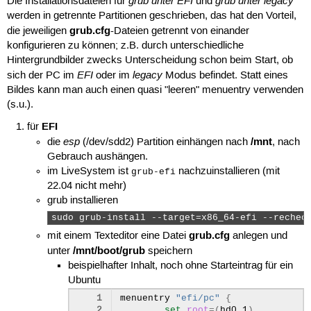
grub unter EFI
grub unter legacy
Die Installationsdateien für
und
werden in getrennte Partitionen geschrieben, das hat den Vorteil,
grub.cfg
die jeweiligen
-Dateien getrennt von einander
konfigurieren zu können; z.B. durch unterschiedliche
Hintergrundbilder zwecks Unterscheidung schon beim Start, ob
EFI
legacy
sich der PC im
oder im
Modus befindet. Statt eines
Bildes kann man auch einen quasi "leeren" menuentry verwenden
(s.u.).
EFI
für
esp
/mnt
die
(/dev/sdd2) Partition einhängen nach
, nach
Gebrauch aushängen.
im LiveSystem ist
nachzuinstallieren (mit
grub-efi
22.04 nicht mehr)
grub installieren
sudo grub-install --target=x86_64-efi --rechec
grub.cfg
mit einem Texteditor eine Datei
anlegen und
/mnt/boot/grub
unter
speichern
beispielhafter Inhalt, noch ohne Starteintrag für ein
Ubuntu
1
menuentry
"efi/pc"
{
2
set
root
=(
hd0,1
)