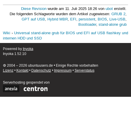
Diese Revision
wurde am 11. Juli 2025 18:26 von
ubot
erstellt.
Die folgenden Schlagworte wurden dem Artikel zugewiesen:
GRUB 2
,
GPT auf USB
,
Hybrid MBR
,
EFI
,
persistent
,
BIOS
,
Live-USB
,
Bootloader
,
stand-alone grub
Wiki
Universal stand-alone grub für BIOS und EFI auf USB flashkey und
internen HDD und SSD
Powered by
Inyoka
Inyoka 1.52.10
🄯 2004 – 2026 ubuntuusers.de • Einige Rechte vorbehalten
Lizenz
•
Kontakt
•
Datenschutz
•
Impressum
•
Serverstatus
Serverhosting
gespendet von