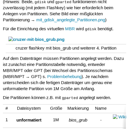
(Hinweis: Beide,
und
funktionieren nicht
gdisk
gparted
zuverlässig (mit jedem Flashkey) wie hier erforderlich beim
Anlegen von Partitionen. Siehe Bild einer mißglückten
Partitionierung →
mit_gdisk_angelegte_Partitionen.png
)
Für die Einrichtung des virtuellen
MBR
wird
benötigt.
gdisk
cruzer flashkey mit bios_grub und weiterer 4. Partition
Auf dem Datenträger müssen Partitionen angelegt werden. Dazu
ist zunächst eine Partitionstabelle notwendig, entweder
MBR/MPT oder GPT (bei Wechsel des Partitionsschemas
(MBR/MPT → GPT) s.
Problembehebung
). Je nachdem
unterscheiden sich die fertigen Datenträger um genau eine
unformatierte Partition von 1M Größe am Anfang.
Die Partitionen können z.B. mit
angelegt werden.
gparted
#
Dateisystem
Größe
Markierung
Name
unformatiert
bios_grub
1
1M
-