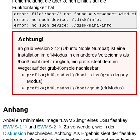
Fehlermeldung, die aber keinen Einfluß auf die
Funktionfähigkeit hat
error: file'/boot/' not found # verwendet wird ein 
error: no such device: /.disk/info.

error: no such device: ./disk/mini-info
Achtung!
ab grub Version 2.12 (Ubuntu Noble Numbat) ist eine
Installation im efi-Modus in ein anderes Verzeichnis als
/boot/ nicht mehr möglich, ein prefix steht dem im
Wege; auf der grub-Konsole nachlesbar:
(legacy
prefix=(hd0,msdos1)/boot-bios/grub
Modus)
(efi Modus)
prefix=(hd0,msdos1)/boot/grub
Anhang
Anbei ein minimales Image "EWMS.img" eines USB flashkey
EWMS-1
⮷ und
EWMS-2
⮷. Zu verwenden, wie in der
Diskussion
beschrieben. Achtung: Als Ergebnis sieht der flashkey