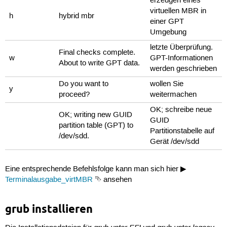
erzeugen eines
virtuellen MBR in
h
hybrid mbr
einer GPT
Umgebung
letzte Überprüfung.
Final checks complete.
w
GPT-Informationen
About to write GPT data.
werden geschrieben
Do you want to
wollen Sie
y
proceed?
weitermachen
OK; schreibe neue
OK; writing new GUID
GUID
partition table (GPT) to
Partitionstabelle auf
/dev/sdd.
Gerät /dev/sdd
Eine entsprechende Befehlsfolge kann man sich hier ▶
Terminalausgabe_virtMBR
⮷ ansehen
grub installieren