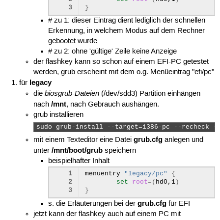
3
}
# zu 1: dieser Eintrag dient lediglich der schnellen
Erkennung, in welchem Modus auf dem Rechner
gebootet wurde
# zu 2: ohne 'gültige' Zeile keine Anzeige
der flashkey kann so schon auf einem EFI-PC getestet
werden, grub erscheint mit dem o.g. Menüeintrag "efi/pc"
legacy
für
biosgrub-Dateien
die
(/dev/sdd3) Partition einhängen
/mnt
nach
, nach Gebrauch aushängen.
grub installieren
sudo grub-install --target=i386-pc --recheck -
grub.cfg
mit einem Texteditor eine Datei
anlegen und
/mnt/boot/grub
unter
speichern
beispielhafter Inhalt
1
menuentry
"legacy/pc"
{
2
set
root
=(
hd0,1
)
3
}
grub.cfg
s. die Erläuterungen bei der
für EFI
jetzt kann der flashkey auch auf einem PC mit