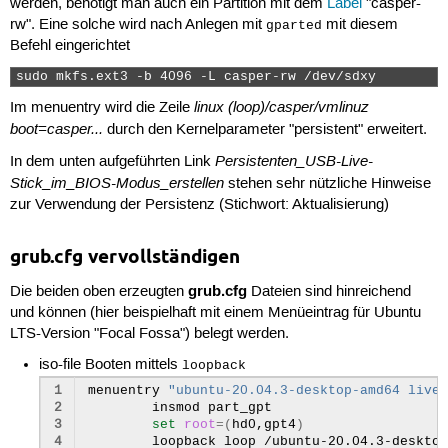
werden, benötigt man auch ein Partition mit dem
Label
"casper-
rw". Eine solche wird nach Anlegen mit
mit diesem
gparted
Befehl eingerichtet
sudo mkfs.ext3 -b 4096 -L casper-rw /dev/sdxy 
linux (loop)/casper/vmlinuz
Im menuentry wird die Zeile
boot=casper...
durch den Kernelparameter "persistent" erweitert.
Persistenten_USB-Live-
In dem unten aufgeführten Link
Stick_im_BIOS-Modus_erstellen
stehen sehr nützliche Hinweise
zur Verwendung der Persistenz (Stichwort: Aktualisierung)
grub.cfg vervollständigen
grub.cfg
Die beiden oben erzeugten
Dateien sind hinreichend
und können (hier beispielhaft mit einem Menüeintrag für Ubuntu
LTS-Version "Focal Fossa") belegt werden.
iso-file Booten mittels
loopback
1
menuentry
"ubuntu-20.04.3-desktop-amd64 live 
2
insmod
3
set
root
=(
hd0,gpt4
)
4
loopback
loop