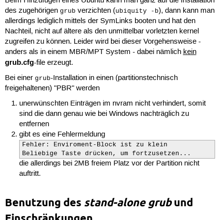
Beim Hinzufügen eines Ubuntu kann man ganz auf die Installation
des zugehörigen
verzichten (
), dann kann man
grub
ubiquity -b
allerdings lediglich mittels der SymLinks booten und hat den
Nachteil, nicht auf ältere als den unmittelbar vorletzten kernel
zugreifen zu können. Leider wird bei dieser Vorgehensweise -
anders als in einem MBR/MPT System - dabei nämlich
kein
grub.cfg
-file erzeugt.
Bei einer
-Installation in einen (partitionstechnisch
grub
freigehaltenen) "PBR" werden
unerwünschten Einträgen im nvram nicht verhindert, somit
sind die dann genau wie bei Windows nachträglich zu
entfernen
gibt es eine Fehlermeldung
Fehler: Enviroment-Block ist zu klein

Beliebige Taste drücken, um fortzusetzen...
die allerdings bei 2MB freiem Platz vor der Partition nicht
auftritt.
Benutzung des
stand-alone grub
und
Einschränkungen