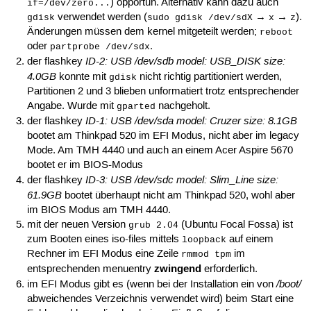
) opportun. Alternativ kann dazu auch
if=/dev/zero...
verwendet werden (
→
→
).
gdisk
sudo gdisk /dev/sdX
x
z
Änderungen müssen dem kernel mitgeteilt werden;
reboot
oder
.
partprobe /dev/sdx
ID-2: USB /dev/sdb model: USB_DISK size:
der flashkey
4.0GB
konnte mit
nicht richtig partitioniert werden,
gdisk
Partitionen 2 und 3 blieben unformatiert trotz entsprechender
Angabe. Wurde mit
nachgeholt.
gparted
ID-1: USB /dev/sda model: Cruzer size: 8.1GB
der flashkey
bootet am Thinkpad 520 im EFI Modus, nicht aber im legacy
Mode. Am TMH 4440 und auch an einem Acer Aspire 5670
bootet er im BIOS-Modus
ID-3: USB /dev/sdc model: Slim_Line size:
der flashkey
61.9GB
bootet überhaupt nicht am Thinkpad 520, wohl aber
im BIOS Modus am TMH 4440.
mit der neuen Version
(Ubuntu Focal Fossa) ist
grub 2.04
zum Booten eines iso-files mittels
auf einem
loopback
Rechner im EFI Modus eine Zeile
im
rmmod tpm
zwingend
entsprechenden menuentry
erforderlich.
/boot/
im EFI Modus gibt es (wenn bei der Installation ein von
abweichendes Verzeichnis verwendet wird) beim Start eine