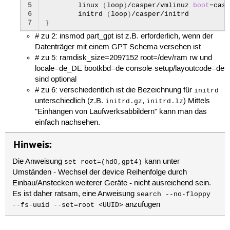
5
linux
(
loop
)
/casper/vmlinuz
boot
=
casp
6
initrd
(
loop
)
7
}
# zu 2: insmod part_gpt ist z.B. erforderlich, wenn der
Datenträger mit einem GPT Schema versehen ist
# zu 5: ramdisk_size=2097152 root=/dev/ram rw und
locale=de_DE bootkbd=de console-setup/layoutcode=de
sind optional
# zu 6: verschiedentlich ist die Bezeichnung für
initrd
unterschiedlich (z.B.
,
) Mittels
initrd.gz
initrd.lz
"Einhängen von Laufwerksabbildern" kann man das
einfach nachsehen.
Hinweis:
Die Anweisung
kann unter
set root=(hd0,gpt4)
Umständen - Wechsel der device Reihenfolge durch
Einbau/Anstecken weiterer Geräte - nicht ausreichend sein.
Es ist daher ratsam, eine Anweisung
search --no-floppy
anzufügen
--fs-uuid --set=root <UUID>