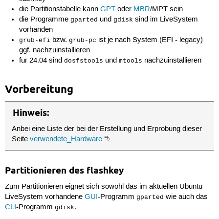
die Partitionstabelle kann
GPT
oder
MBR
/MPT sein
die Programme
und
sind im LiveSystem
gparted
gdisk
vorhanden
bzw.
ist je nach System (EFI - legacy)
grub-efi
grub-pc
ggf. nachzuinstallieren
für 24.04 sind
und
nachzuinstallieren
dosfstools
mtools
Vorbereitung
Hinweis:
Anbei eine Liste der bei der Erstellung und Erprobung dieser
Seite
verwendete_Hardware
⮷
Partitionieren des flashkey
Zum Partitionieren eignet sich sowohl das im aktuellen Ubuntu-
LiveSystem vorhandene
GUI
-Programm
wie auch das
gparted
CLI
-Programm
.
gdisk