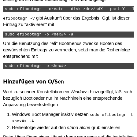
sudo efibootmgr --create --disk /dev/sdX --part Y --la
gibt Auskunft über das Ergebnis. Ggf. ist dieser
efibootmgr -v
Eintrag zu "aktivieren" mit
sudo efibootmgr -b <hex#> -a 
Um die Benutzung des "efi" Bootmenüs zwecks Booten des
gewünschten Eintrags zu vermeiden, setzt man die Reihenfolge
entsprechend mit
sudo efibootmgr -o <hex#> 
Hinzufügen von O/S
en
Windows
Wird zu so einer Konstellation ein
hinzugefügt, läßt sich
bezüglich Bootloader nur im Nachhinein eine entsprechende
Anpassung bewerkstelligen
Windows Boot Manager inaktiv setzen
sudo efibootmgr -b
<hex#> -A
stand-alone
Reihenfolge wieder auf den
grub einstellen