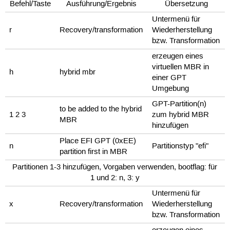
Befehl/Taste
Ausführung/Ergebnis
Übersetzung
Untermenü für
r
Recovery/transformation
Wiederherstellung
bzw. Transformation
erzeugen eines
virtuellen MBR in
h
hybrid mbr
einer GPT
Umgebung
GPT-Partition(n)
to be added to the hybrid
1 2 3
zum hybrid MBR
MBR
hinzufügen
Place EFI GPT (0xEE)
n
Partitionstyp "efi"
partition first in MBR
Partitionen 1-3 hinzufügen, Vorgaben verwenden, bootflag: für
1 und 2: n, 3: y
Untermenü für
x
Recovery/transformation
Wiederherstellung
bzw. Transformation