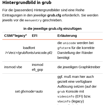
Hintergrundbild in grub
Für die (passenden) Hintergrundbilder sind eine Reihe
grub.cfg
Eintragungen in den jeweilige
erforderlich. Sie werden
jeweils vor die
geschrieben.
menuentry
in die jeweilige grub.cfg einzufügen
CSM/"legacy"
EFI
Erläuterung
die
werden bei
unicode
loadfont
für die korrekte
gfxterm
/<Verz>/grub/fonts/unicode.pf2
Darstellung der Ränder
benötigt
insmod
insmod vbe
die jeweiligen Graphiktreiber
efi_gop
ggf. muß man hier auch
gezielt eine verfügbare
Auflösung setzen (auf der
set gfxmode=auto
Konsole mit
grub
(EFI) bzw.
videoinfo
(legacy)
vbeinfo