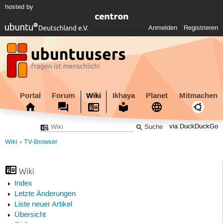
hosted by
Anmelden
Registrieren
Portal
Forum
Wiki
Ikhaya
Planet
Mitmachen
via DuckDuckGo
Wiki
TV-Browser
Wiki
Index
Letzte Änderungen
Liste neuer Artikel
Übersicht