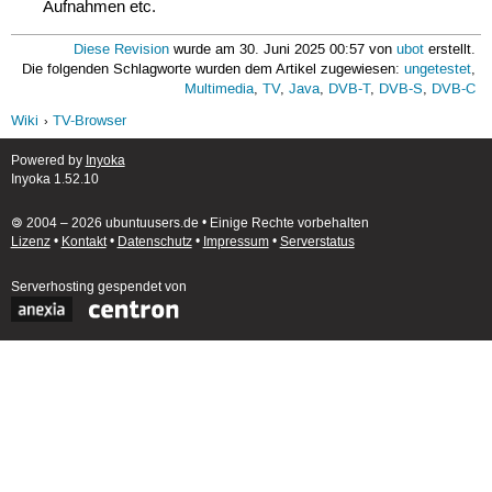
Aufnahmen etc.
Diese Revision
wurde am 30. Juni 2025 00:57 von
ubot
erstellt.
Die folgenden Schlagworte wurden dem Artikel zugewiesen:
ungetestet
,
Multimedia
,
TV
,
Java
,
DVB-T
,
DVB-S
,
DVB-C
Wiki
TV-Browser
Powered by
Inyoka
Inyoka 1.52.10
🄯 2004 – 2026 ubuntuusers.de • Einige Rechte vorbehalten
Lizenz
•
Kontakt
•
Datenschutz
•
Impressum
•
Serverstatus
Serverhosting
gespendet von