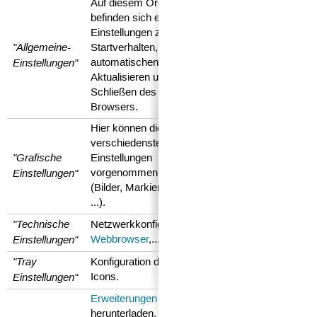
Auf diesem Ordner
befinden sich einige
Einstellungen zum
"Allgemeine-
Startverhalten,
Einstellungen"
automatischen
Aktualisieren und
Schließen des TV-
Browsers.
Hier können die
verschiedensten
"Grafische
Einstellungen
Einstellungen"
vorgenommen werden
(Bilder, Markierungen,
...).
"Technische
Netzwerkkonfiguration,
Einstellungen"
Webbrowser
,...
"Tray
Konfiguration des
Tray
Einstellungen"
Icons.
Erweiterungen
herunterladen,