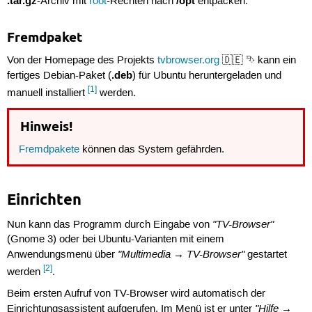
.tar.gz
/opt
-Archiv mit
root
-Rechten nach
entpacken.
Fremdpaket
Von der Homepage des Projekts
tvbrowser.org
🇩🇪 ⮷ kann ein
.deb
fertiges Debian-Paket (
) für Ubuntu heruntergeladen und
[1]
manuell installiert
werden.
Hinweis!
Fremdpakete
können das System gefährden.
Einrichten
"TV-Browser"
Nun kann das Programm durch Eingabe von
(Gnome 3) oder bei Ubuntu-Varianten mit einem
"Multimedia → TV-Browser"
Anwendungsmenü über
gestartet
[2]
werden
.
Beim ersten Aufruf von TV-Browser wird automatisch der
"Hilfe →
Einrichtungsassistent aufgerufen. Im Menü ist er unter