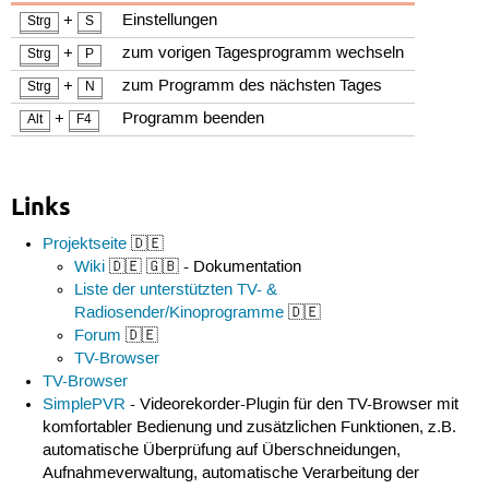
+
Einstellungen
Strg
S
+
zum vorigen Tagesprogramm wechseln
Strg
P
+
zum Programm des nächsten Tages
Strg
N
+
Programm beenden
Alt
F4
Links
Projektseite
🇩🇪
Wiki
🇩🇪 🇬🇧 - Dokumentation
Liste der unterstützten TV- &
Radiosender/Kinoprogramme
🇩🇪
Forum
🇩🇪
TV-Browser
TV-Browser
SimplePVR
- Videorekorder-Plugin für den TV-Browser mit
komfortabler Bedienung und zusätzlichen Funktionen, z.B.
automatische Überprüfung auf Überschneidungen,
Aufnahmeverwaltung, automatische Verarbeitung der