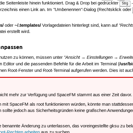
die Seitenleiste hinein funktioniert. Drag & Drop bei gedrückter
-
Strg
"Umbenennen"
erzeichnis einen Link an. Im
-Dialog (Rechtsklick oder
s/
~/.templates/
"Recht
oder
Vorlagedateien hinterlegt sind, kann auf
i erstellt wird.
 anpassen
"Ansicht → Einstellungen → Erweite
nutzen zu können, müssen unter
/usr/b
 Editor und die passenden Befehle für die Arbeit im Terminal (
nnen Root-Fenster und Root-Terminal aufgerufen werden. Dies ist au
 nicht mehr zur Verfügung und SpaceFM stammt aus einer Zeit davor.
n mit SpaceFM als root funktionieren würden, könnte man stattdess
 sollte jedoch aus Sicherheitsgründen keine grafischen Anwendungen a
e benannte Änderung zu unterlassen, das voreingestellte gksu zu bel
oot-Rechten arbeiten
aus zu suchen.