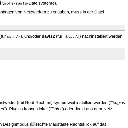
d
-Dateisysteme).
tmpfs/ramfs
inhängen von Netzwerken zu erlauben, muss in der Datei
davfs2
(für
), und/oder
(für
) nachinstalliert werden.
ssh://
http://
"Plugins
entweder (mit Root-Rechten) systemweit installiert werden (
en"
"Datei"
). Plugins können lokal (
) oder direkt aus dem Netz
en Designmodus (
Rechtsklick auf das