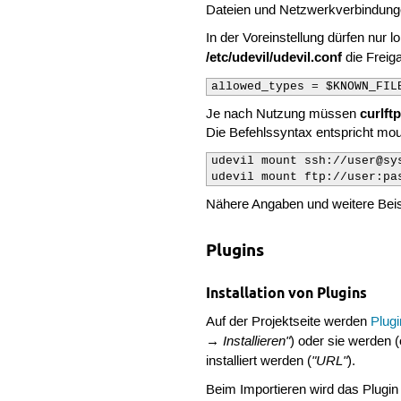
Dateien und Netzwerkverbindung
In der Voreinstellung dürfen nu
/etc/udevil/udevil.conf
die Freig
allowed_types = $KNOWN_FIL
curlft
Je nach Nutzung müssen
Die Befehlssyntax entspricht mou
udevil mount ssh://user@sys
udevil mount ftp://user:pa
Nähere Angaben und weitere Beis
Plugins
Installation von Plugins
Auf der Projektseite werden
Plugi
→ Installieren"
) oder sie werden 
"URL"
installiert werden (
).
Beim Importieren wird das Plugi