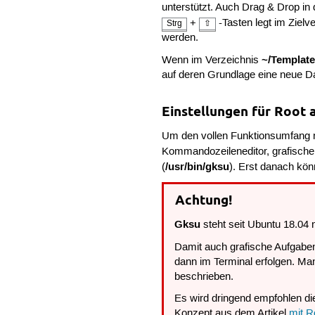
unterstützt. Auch Drag & Drop in 
+
-Tasten legt im Zielv
Strg
⇧
werden.
~/Template
Wenn im Verzeichnis
auf deren Grundlage eine neue Date
Einstellungen für Root
Um den vollen Funktionsumfang 
Kommandozeileneditor, grafischen
/usr/bin/gksu
(
). Erst danach kö
Achtung!
Gksu
steht seit Ubuntu 18.04
Damit auch grafische Aufgabe
dann im Terminal erfolgen. Man
beschrieben.
Es wird dringend empfohlen di
Konzept aus dem Artikel
mit R