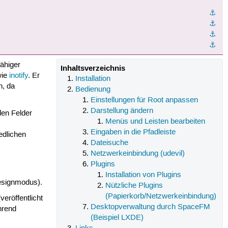
⚓︎
⚓︎
⚓︎
⚓︎
fähiger
Inhaltsverzeichnis
ie
inotify
. Er
Installation
n, da
Bedienung
Einstellungen für Root anpassen
Darstellung ändern
den Felder
Menüs und Leisten bearbeiten
Eingaben in die Pfadleiste
edlichen
Dateisuche
Netzwerkeinbindung (udevil)
Plugins
Installation von Plugins
Designmodus).
Nützliche Plugins
(Papierkorb/Netzwerkeinbindung)
eröffentlicht
Desktopverwaltung durch SpaceFM
hrend
(Beispiel LXDE)