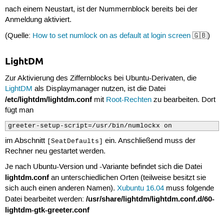
nach einem Neustart, ist der Nummernblock bereits bei der
Anmeldung aktiviert.
(Quelle:
How to set numlock on as default at login screen
🇬🇧)
LightDM
Zur Aktivierung des Ziffernblocks bei Ubuntu-Derivaten, die
LightDM
als Displaymanager nutzen, ist die Datei
/etc/lightdm/lightdm.conf
mit
Root-Rechten
zu bearbeiten. Dort
fügt man
greeter-setup-script=/usr/bin/numlockx on
im Abschnitt
ein. Anschließend muss der
[SeatDefaults]
Rechner neu gestartet werden.
Je nach Ubuntu-Version und -Variante befindet sich die Datei
lightdm.conf
an unterschiedlichen Orten (teilweise besitzt sie
sich auch einen anderen Namen).
Xubuntu 16.04
muss folgende
/usr/share/lightdm/lightdm.conf.d/60-
Datei bearbeitet werden:
lightdm-gtk-greeter.conf