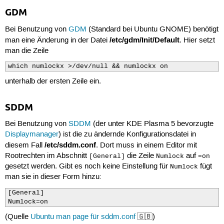
GDM
Bei Benutzung von
GDM
(Standard bei Ubuntu GNOME) benötigt
/etc/gdm/Init/Default
man eine Änderung in der Datei
. Hier setzt
man die Zeile
which numlockx >/dev/null && numlockx on
unterhalb der ersten Zeile ein.
SDDM
Bei Benutzung von
SDDM
(der unter KDE Plasma 5 bevorzugte
Displaymanager
) ist die zu ändernde Konfigurationsdatei in
/etc/sddm.conf
diesem Fall
. Dort muss in einem Editor mit
Rootrechten im Abschnitt
die Zeile
auf
[General]
Numlock
=on
gesetzt werden. Gibt es noch keine Einstellung für
fügt
Numlock
man sie in dieser Form hinzu:
[General]

Numlock=on
(Quelle
Ubuntu man page für sddm.conf
🇬🇧)