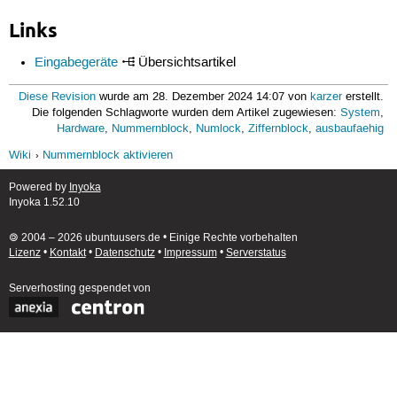
Links
Eingabegeräte
Übersichtsartikel
Diese Revision
wurde am 28. Dezember 2024 14:07 von
karzer
erstellt.
Die folgenden Schlagworte wurden dem Artikel zugewiesen:
System
,
Hardware
,
Nummernblock
,
Numlock
,
Ziffernblock
,
ausbaufaehig
Wiki
Nummernblock aktivieren
Powered by
Inyoka
Inyoka 1.52.10
🄯 2004 – 2026 ubuntuusers.de • Einige Rechte vorbehalten
Lizenz
•
Kontakt
•
Datenschutz
•
Impressum
•
Serverstatus
Serverhosting
gespendet von