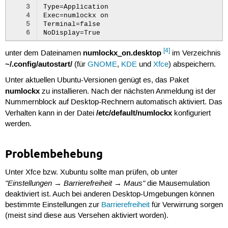
3
Type=Application

4
Exec=numlockx on

5
Terminal=false

6
[4]
numlockx_on.desktop
unter dem Dateinamen
im Verzeichnis
~/.config/autostart/
(für
GNOME
,
KDE
und
Xfce
) abspeichern.
Unter aktuellen Ubuntu-Versionen genügt es, das Paket
numlockx
zu installieren. Nach der nächsten Anmeldung ist der
Nummernblock auf Desktop-Rechnern automatisch aktiviert. Das
/etc/default/numlockx
Verhalten kann in der Datei
konfiguriert
werden.
Problembehebung
Unter Xfce bzw. Xubuntu sollte man prüfen, ob unter
"Einstellungen → Barrierefreiheit → Maus"
die Mausemulation
deaktiviert ist. Auch bei anderen Desktop-Umgebungen können
bestimmte Einstellungen zur
Barrierefreiheit
für Verwirrung sorgen
(meist sind diese aus Versehen aktiviert worden).