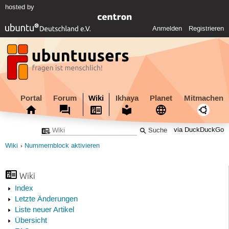
hosted by
Anmelden
Registrieren
Portal
Forum
Wiki
Ikhaya
Planet
Mitmachen
via DuckDuckGo
Wiki
Nummernblock aktivieren
Wiki
Index
Letzte Änderungen
Liste neuer Artikel
Übersicht