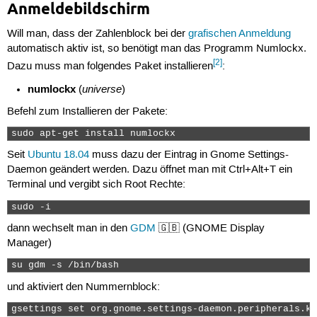
Anmeldebildschirm
Will man, dass der Zahlenblock bei der
grafischen Anmeldung
automatisch aktiv ist, so benötigt man das Programm Numlockx.
[2]
Dazu muss man folgendes Paket installieren
:
numlockx
universe
(
)
Befehl zum Installieren der Pakete:
sudo apt-get install numlockx 
Seit
Ubuntu 18.04
muss dazu der Eintrag in Gnome Settings-
Daemon geändert werden. Dazu öffnet man mit Ctrl+Alt+T ein
Terminal und vergibt sich Root Rechte:
sudo -i 
dann wechselt man in den
GDM
🇬🇧 (GNOME Display
Manager)
su gdm -s /bin/bash 
und aktiviert den Nummernblock:
gsettings set org.gnome.settings-daemon.peripherals.ke