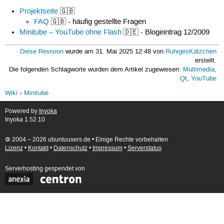
Projektseite
🇬🇧
FAQ
🇬🇧 - häufig gestellte Fragen
Minitube – YouTube ohne Flash
🇩🇪 - Blogeintrag 12/2009
Diese Revision
wurde am 31. Mai 2025 12:48 von
RuhigesKätzchen
erstellt.
Die folgenden Schlagworte wurden dem Artikel zugewiesen:
Multimedia
,
Qt
,
YouTube
Wiki
Minitube
Powered by
Inyoka
Inyoka 1.52.10
🄯 2004 – 2026 ubuntuusers.de • Einige Rechte vorbehalten
Lizenz
•
Kontakt
•
Datenschutz
•
Impressum
•
Serverstatus
Serverhosting
gespendet von