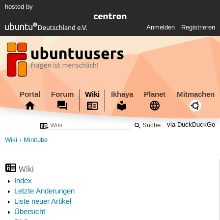
hosted by
Anmelden
Registrieren
Portal
Forum
Wiki
Ikhaya
Planet
Mitmachen
via DuckDuckGo
Wiki
Minitube
Wiki
Index
Letzte Änderungen
Liste neuer Artikel
Übersicht