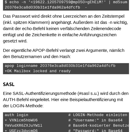
$ echo -n '<19622.1205709759@mp050>gEhEiM!' | md5sum -

20376e3ca8d030b31e1fda962a4dfcfb  - 
Das Passwort wird direkt ohne Leerzeichen an den Zeitstempel
(inkl. spitzen Klammern) angehängt. Außerdem ist das
-n
wichtig,
damit der
echo
-Befehl keinen verfälschenden Zeilenendecode
einfügt und die Zeichenkette in einfache Anführungszeichen
gesetzt wird.
Der eigentliche
APOP
-Befehl verlangt zwei Argumente, nämlich
den Benutzernamen und den Hash:
apop loginname 20376e3ca8d030b31e1fda962a4dfcfb

+OK Mailbox locked and ready 
SASL
Eine SASL-Authentifizierungsmethode (#sasl s.u.) wird durch den
AUTH
-Befehl eingeleitet. Hier eine Beispielauthentifizierung mit
der LOGIN-Methode:
auth login                 # LOGIN-Methode einleiten

+ VXNlcm5hbWU6             # "Username:" in Base64

YmVudXR6ZXJuYW1l           # Base64-kodierter Benutzer
+ UGFzc3dvcmQ6             # "Password:" in Base64
