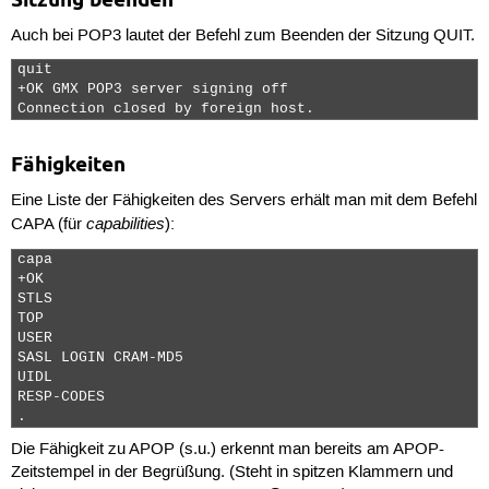
Auch bei POP3 lautet der Befehl zum Beenden der Sitzung
QUIT
.
quit

+OK GMX POP3 server signing off

Connection closed by foreign host. 
Fähigkeiten
Eine Liste der Fähigkeiten des Servers erhält man mit dem Befehl
capabilities
CAPA
(für
):
capa

+OK

STLS

TOP

USER

SASL LOGIN CRAM-MD5

UIDL

RESP-CODES

. 
Die Fähigkeit zu APOP (s.u.) erkennt man bereits am APOP-
Zeitstempel in der Begrüßung. (Steht in spitzen Klammern und