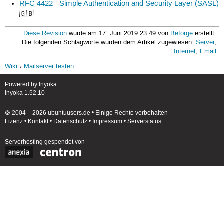
RFC 4422 - Simple Authentication and Security Layer (SASL)
🇬🇧
Diese Revision
wurde am 17. Juni 2019 23:49 von
Beforge
erstellt.
Die folgenden Schlagworte wurden dem Artikel zugewiesen:
Server
,
Internet
,
Email
Wiki
Mailserver testen
Powered by
Inyoka
Inyoka 1.52.10
🄯 2004 – 2026 ubuntuusers.de • Einige Rechte vorbehalten
Lizenz
•
Kontakt
•
Datenschutz
•
Impressum
•
Serverstatus
Serverhosting
gespendet von