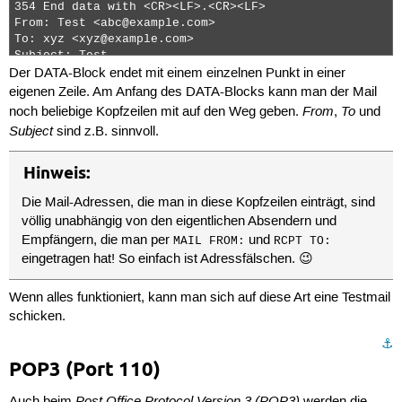
354 End data with <CR><LF>.<CR><LF>

From: Test <abc@example.com>

To: xyz <xyz@example.com>

Subject: Test

Der
DATA
-Block endet mit einem einzelnen Punkt in einer
test

eigenen Zeile. Am Anfang des
DATA
-Blocks kann man der Mail
.

From
To
noch beliebige Kopfzeilen mit auf den Weg geben.
,
und
250 2.0.0 Ok: queued as 8EA2D30AC20 
Subject
sind z.B. sinnvoll.
Hinweis:
Die Mail-Adressen, die man in diese Kopfzeilen einträgt, sind
völlig unabhängig von den eigentlichen Absendern und
Empfängern, die man per
und
MAIL FROM:
RCPT TO:
eingetragen hat! So einfach ist Adressfälschen. 😉
Wenn alles funktioniert, kann man sich auf diese Art eine Testmail
schicken.
⚓︎
POP3 (Port 110)
Post Office Protocol Version 3 (POP3)