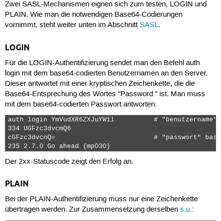
Zwei SASL-Mechanismen eignen sich zum testen,
LOGIN
und
PLAIN
. Wie man die notwendigen Base64-Codierungen
vornimmt, steht weiter unten im Abschnitt
SASL
.
LOGIN
Für die
LOGIN
-Authentifizierung sendet man den Befehl
auth
login
mit dem base64-codierten Benutzernamen an den Server.
Dieser antwortet mit einer kryptischen Zeichenkette, die die
Base64-Entsprechung des Wortes "Password:" ist. Man muss
mit dem base64-codierten Passwort antworten:
auth login YmVudXR6ZXJuYW1l          # "benutzername" 
334 UGFzc3dvcmQ6

cGFzc3dvcnQ=                         # "passwort" base
235 2.7.0 Go ahead {mp030} 
Der 2xx-Statuscode zeigt den Erfolg an.
PLAIN
Bei der
PLAIN
-Authentifizierung muss nur eine Zeichenkette
übertragen werden. Zur Zusammensetzung derselben
s.u.
: