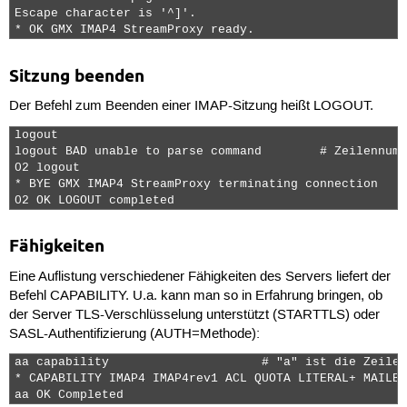
Escape character is '^]'.

* OK GMX IMAP4 StreamProxy ready. 
Sitzung beenden
Der Befehl zum Beenden einer IMAP-Sitzung heißt
LOGOUT
.
logout

logout BAD unable to parse command        # Zeilennumm
02 logout

* BYE GMX IMAP4 StreamProxy terminating connection

02 OK LOGOUT completed 
Fähigkeiten
Eine Auflistung verschiedener Fähigkeiten des Servers liefert der
Befehl
CAPABILITY
. U.a. kann man so in Erfahrung bringen, ob
der Server TLS-Verschlüsselung unterstützt (
STARTTLS
) oder
SASL-Authentifizierung (
AUTH=Methode
):
aa capability                     # "a" ist die Zeilen
* CAPABILITY IMAP4 IMAP4rev1 ACL QUOTA LITERAL+ MAILBO
aa OK Completed 