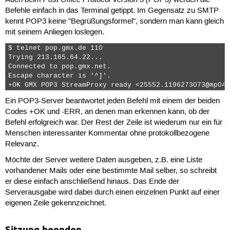
Auch beim
werden die
Befehle einfach in das Terminal getippt. Im Gegensatz zu SMTP
kennt POP3 keine "Begrüßungsformel", sondern man kann gleich
mit seinem Anliegen loslegen.
$ telnet pop.gmx.de 110

Trying 213.165.64.22...

Connected to pop.gmx.net.

Escape character is '^]'.

+OK GMX POP3 StreamProxy ready <25552.1196273073@mp045
Ein POP3-Server beantwortet jeden Befehl mit einem der beiden
Codes
+OK
und
-ERR
, an denen man erkennen kann, ob der
Befehl erfolgreich war. Der Rest der Zeile ist wiederum nur ein für
Menschen interessanter Kommentar ohne protokollbezogene
Relevanz.
Möchte der Server weitere Daten ausgeben, z.B. eine Liste
vorhandener Mails oder eine bestimmte Mail selber, so schreibt
er diese einfach anschließend hinaus. Das Ende der
Serverausgabe wird dabei durch einen einzelnen Punkt auf einer
eigenen Zeile gekennzeichnet.
Sitzung beenden