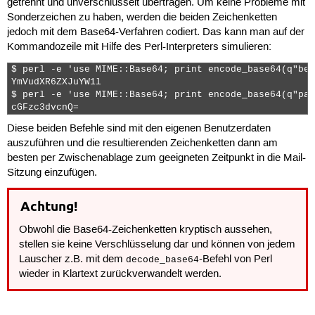
getrennt und unverschlüsselt übertragen. Um keine Probleme mit
Sonderzeichen zu haben, werden die beiden Zeichenketten
jedoch mit dem Base64-Verfahren codiert. Das kann man auf der
Kommandozeile mit Hilfe des Perl-Interpreters simulieren:
$ perl -e 'use MIME::Base64; print encode_base64(q"ben
YmVudXR6ZXJuYW1l

$ perl -e 'use MIME::Base64; print encode_base64(q"pas
cGFzc3dvcnQ= 
Diese beiden Befehle sind mit den eigenen Benutzerdaten
auszuführen und die resultierenden Zeichenketten dann am
besten per Zwischenablage zum geeigneten Zeitpunkt in die Mail-
Sitzung einzufügen.
Achtung!
Obwohl die Base64-Zeichenketten kryptisch aussehen,
stellen sie keine Verschlüsselung dar und können von jedem
Lauscher z.B. mit dem
-Befehl von Perl
decode_base64
wieder in Klartext zurückverwandelt werden.