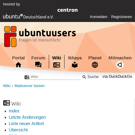
hosted by
Anmelden
Registrieren
Portal
Forum
Wiki
Ikhaya
Planet
Mitmachen
via DuckDuckGo
Wiki
Mailserver testen
Wiki
Index
Letzte Änderungen
Liste neuer Artikel
Übersicht