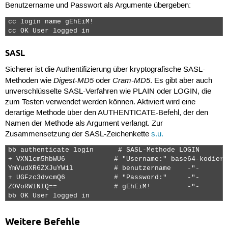
Benutzername und Passwort als Argumente übergeben:
cc login name gEhEiM! 

cc OK User logged in 
SASL
Sicherer ist die Authentifizierung über kryptografische SASL-
Digest-MD5
Cram-MD5
Methoden wie
oder
. Es gibt aber auch
unverschlüsselte SASL-Verfahren wie
PLAIN
oder
LOGIN
, die
zum Testen verwendet werden können. Aktiviert wird eine
derartige Methode über den
AUTHENTICATE
-Befehl, der den
Namen der Methode als Argument verlangt. Zur
Zusammensetzung der SASL-Zeichenkette
s.u.
bb authenticate login      # SASL-Methode LOGIN

+ VXNlcm5hbWU6            # "Username:" base64-kodiert

YmVudXR6ZXJuYW1l          # benutzername    -"-

+ UGFzc3dvcmQ6            # "Password:"     -"-

Z0VoRWlNIQ==              # gEhEiM!         -"-

bb OK User logged in 
Weitere Befehle