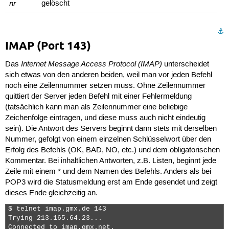
nr
gelöscht
⚓︎
IMAP (Port 143)
Internet Message Access Protocol (IMAP)
Das
unterscheidet
sich etwas von den anderen beiden, weil man vor jeden Befehl
noch eine Zeilennummer setzen muss. Ohne Zeilennummer
quittiert der Server jeden Befehl mit einer Fehlermeldung
(tatsächlich kann man als Zeilennummer eine beliebige
Zeichenfolge eintragen, und diese muss auch nicht eindeutig
sein). Die Antwort des Servers beginnt dann stets mit derselben
Nummer, gefolgt von einem einzelnen Schlüsselwort über den
Erfolg des Befehls (
OK
,
BAD
,
NO
, etc.) und dem obligatorischen
Kommentar. Bei inhaltlichen Antworten, z.B. Listen, beginnt jede
Zeile mit einem
*
und dem Namen des Befehls. Anders als bei
POP3 wird die Statusmeldung erst am Ende gesendet und zeigt
dieses Ende gleichzeitig an.
$ telnet imap.gmx.de 143

Trying 213.165.64.23...

Connected to imap.gmx.net.
