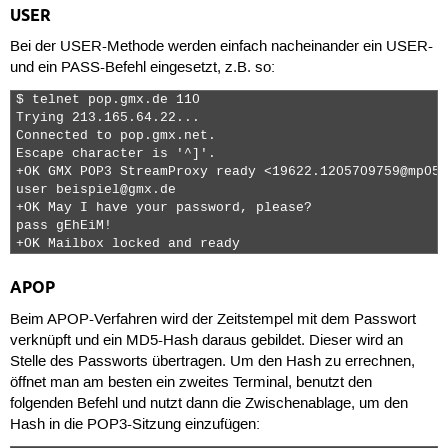
USER
Bei der USER-Methode werden einfach nacheinander ein
USER
-
und ein
PASS
-Befehl eingesetzt, z.B. so:
$ telnet pop.gmx.de 110

Trying 213.165.64.22...

Connected to pop.gmx.net.

Escape character is '^]'.

+OK GMX POP3 StreamProxy ready <19622.1205709759@mp050>
user beispiel@gmx.de

+OK May I have your password, please?

pass gEhEiM!

+OK Mailbox locked and ready 
APOP
Beim APOP-Verfahren wird der Zeitstempel mit dem Passwort
verknüpft und ein MD5-Hash daraus gebildet. Dieser wird an
Stelle des Passworts übertragen. Um den Hash zu errechnen,
öffnet man am besten ein zweites Terminal, benutzt den
folgenden Befehl und nutzt dann die Zwischenablage, um den
Hash in die POP3-Sitzung einzufügen: