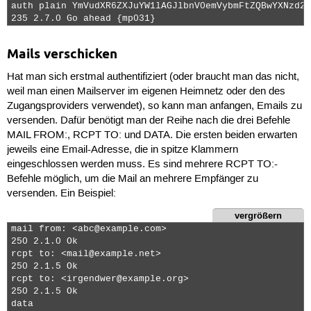
auth plain YmVudXR6ZXJuYW1lAGJlbnV0emVybmFtZQBwYXNzd29
235 2.7.0 Go ahead {mp031} 
Mails verschicken
Hat man sich erstmal authentifiziert (oder braucht man das nicht,
weil man einen Mailserver im eigenen Heimnetz oder den des
Zugangsproviders verwendet), so kann man anfangen, Emails zu
versenden. Dafür benötigt man der Reihe nach die drei Befehle
MAIL FROM:
,
RCPT TO:
und
DATA
. Die ersten beiden erwarten
jeweils eine Email-Adresse, die in spitze Klammern
eingeschlossen werden muss. Es sind mehrere
RCPT TO:
-
Befehle möglich, um die Mail an mehrere Empfänger zu
versenden. Ein Beispiel:
vergrößern
mail from: <abc@example.com>

250 2.1.0 Ok

rcpt to: <mail@example.net>

250 2.1.5 Ok

rcpt to: <irgendwer@example.org>

250 2.1.5 Ok

data
