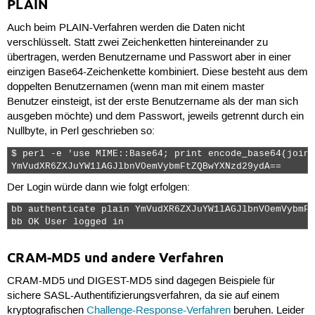
PLAIN
Auch beim
PLAIN
-Verfahren werden die Daten nicht
verschlüsselt. Statt zwei Zeichenketten hintereinander zu
übertragen, werden Benutzername und Passwort aber in einer
einzigen Base64-Zeichenkette kombiniert. Diese besteht aus dem
doppelten Benutzernamen (wenn man mit einem master
Benutzer einsteigt, ist der erste Benutzername als der man sich
ausgeben möchte) und dem Passwort, jeweils getrennt durch ein
Nullbyte, in Perl geschrieben so:
$ perl -e 'use MIME::Base64; print encode_base64(join 
YmVudXR6ZXJuYW1lAGJlbnV0emVybmFtZQBwYXNzd29ydA== 
Der Login würde dann wie folgt erfolgen:
bb authenticate plain YmVudXR6ZXJuYW1lAGJlbnV0emVybmFt
bb OK User logged in 
CRAM-MD5 und andere Verfahren
CRAM-MD5
und
DIGEST-MD5
sind dagegen Beispiele für
sichere SASL-Authentifizierungsverfahren, da sie auf einem
kryptografischen
Challenge-Response-Verfahren
beruhen. Leider