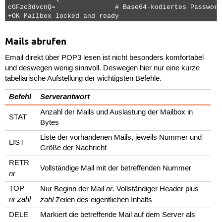
cGFzc3dvcnQ=               # Base64-kodiertes Passwort

+OK Mailbox locked and ready 
Mails abrufen
Email direkt über POP3 lesen ist nicht besonders komfortabel
und deswegen wenig sinnvoll. Deswegen hier nur eine kurze
tabellarische Aufstellung der wichtigsten Befehle:
Befehl
Serverantwort
Anzahl der Mails und Auslastung der Mailbox in
STAT
Bytes
Liste der vorhandenen Mails, jeweils Nummer und
LIST
Größe der Nachricht
RETR
Vollständige Mail mit der betreffenden Nummer
nr
nr
TOP
Nur Beginn der Mail
. Vollständiger Header plus
nr
zahl
zahl
Zeilen des eigentlichen Inhalts
DELE
Markiert die betreffende Mail auf dem Server als