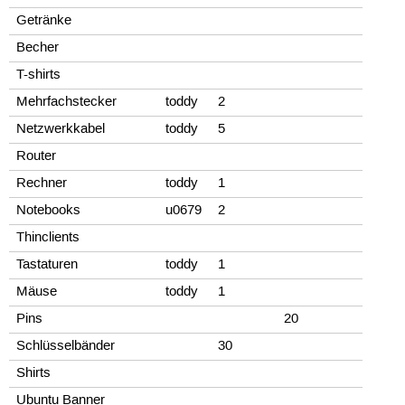
Getränke
Becher
T-shirts
Mehrfachstecker
toddy
2
Netzwerkkabel
toddy
5
Router
Rechner
toddy
1
Notebooks
u0679
2
Thinclients
Tastaturen
toddy
1
Mäuse
toddy
1
Pins
20
Schlüsselbänder
30
Shirts
Ubuntu Banner