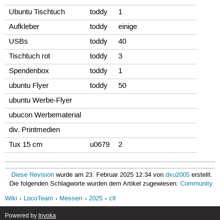
Ubuntu Tischtuch
toddy
1
Aufkleber
toddy
einige
USBs
toddy
40
Tischtuch rot
toddy
3
Spendenbox
toddy
1
ubuntu Flyer
toddy
50
ubuntu Werbe-Flyer
ubucon Werbematerial
div. Printmedien
Tux 15 cm
u0679
2
Diese Revision
wurde am 23. Februar 2025 12:34 von
dxu2005
erstellt.
Die folgenden Schlagworte wurden dem Artikel zugewiesen:
Community
Wiki
LocoTeam
Messen
2025
clt
Powered by
Inyoka