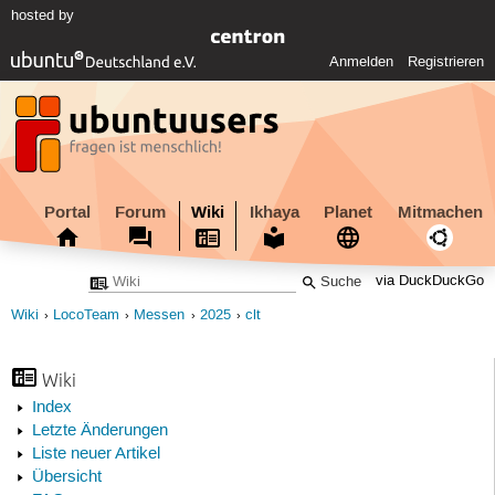
hosted by
Anmelden
Registrieren
Portal
Forum
Wiki
Ikhaya
Planet
Mitmachen
via DuckDuckGo
Wiki
LocoTeam
Messen
2025
clt
Wiki
Index
Letzte Änderungen
Liste neuer Artikel
Übersicht