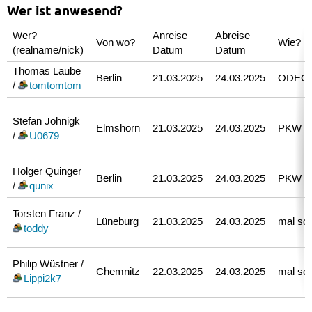
Wer ist anwesend?
Wer?
Anreise
Abreise
Von wo?
Wie?
(realname/nick)
Datum
Datum
Thomas Laube
Berlin
21.03.2025
24.03.2025
ODEG
/
tomtomtom
Stefan Johnigk
Elmshorn
21.03.2025
24.03.2025
PKW
/
U0679
Holger Quinger
Berlin
21.03.2025
24.03.2025
PKW
/
qunix
Torsten Franz /
Lüneburg
21.03.2025
24.03.2025
mal sc
toddy
Philip Wüstner /
Chemnitz
22.03.2025
24.03.2025
mal sc
Lippi2k7