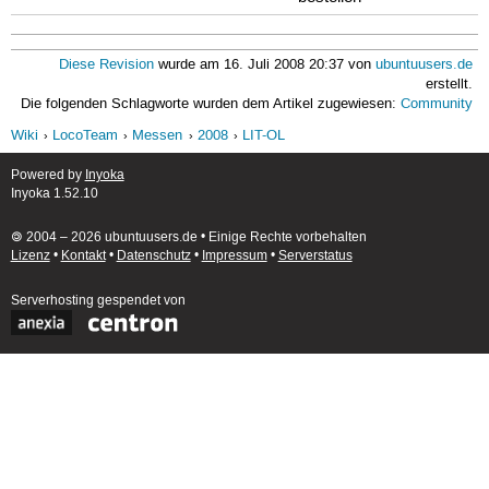
Diese Revision
wurde am 16. Juli 2008 20:37 von
ubuntuusers.de
erstellt.
Die folgenden Schlagworte wurden dem Artikel zugewiesen:
Community
Wiki
LocoTeam
Messen
2008
LIT-OL
Powered by
Inyoka
Inyoka 1.52.10
🄯 2004 – 2026 ubuntuusers.de • Einige Rechte vorbehalten
Lizenz
•
Kontakt
•
Datenschutz
•
Impressum
•
Serverstatus
Serverhosting
gespendet von