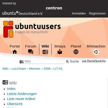
hosted by
Anmelden
Registrieren
Portal
Forum
Wiki
Ikhaya
Planet
Mitmachen
via DuckDuckGo
Wiki
LocoTeam
Messen
2008
LIT-OL
Wiki
Index
Letzte Änderungen
Liste neuer Artikel
Übersicht