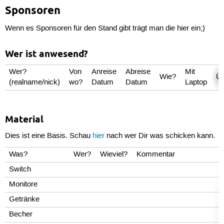
Sponsoren
Wenn es Sponsoren für den Stand gibt trägt man die hier ein;)
Wer ist anwesend?
Wer?
Von
Anreise
Abreise
Mit
Wie?
Üb
(realname/nick)
wo?
Datum
Datum
Laptop
Material
Dies ist eine Basis. Schau
hier
nach wer Dir was schicken kann.
Was?
Wer?
Wieviel?
Kommentar
Switch
Monitore
Getränke
Becher