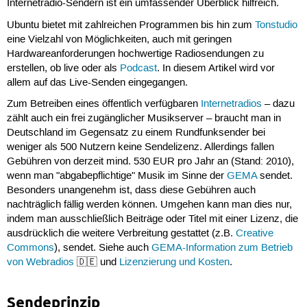
Internetradio-Sendern ist ein umfassender Überblick hilfreich.
Ubuntu bietet mit zahlreichen Programmen bis hin zum
Tonstudio
eine Vielzahl von Möglichkeiten, auch mit geringen
Hardwareanforderungen hochwertige Radiosendungen zu
erstellen, ob live oder als
Podcast
. In diesem Artikel wird vor
allem auf das Live-Senden eingegangen.
Zum Betreiben eines öffentlich verfügbaren
Internetradios
– dazu
zählt auch ein frei zugänglicher Musikserver – braucht man in
Deutschland im Gegensatz zu einem Rundfunksender bei
weniger als 500 Nutzern keine Sendelizenz. Allerdings fallen
Gebühren von derzeit mind. 530 EUR pro Jahr an (Stand: 2010),
wenn man "abgabepflichtige" Musik im Sinne der
GEMA
sendet.
Besonders unangenehm ist, dass diese Gebühren auch
nachträglich fällig werden können. Umgehen kann man dies nur,
indem man ausschließlich Beiträge oder Titel mit einer Lizenz, die
ausdrücklich die weitere Verbreitung gestattet (z.B.
Creative
Commons
), sendet. Siehe auch
GEMA-Information zum Betrieb
von Webradios
🇩🇪 und
Lizenzierung und Kosten
.
Sendeprinzip