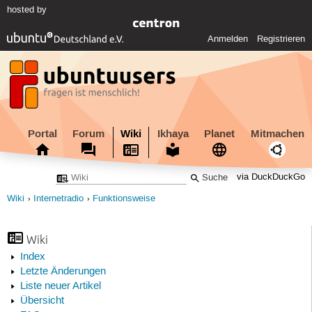
hosted by
Anmelden
Registrieren
Portal
Forum
Wiki
Ikhaya
Planet
Mitmachen
via DuckDuckGo
Wiki
Internetradio
Funktionsweise
Wiki
Index
Letzte Änderungen
Liste neuer Artikel
Übersicht