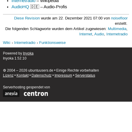
Internetradio
– Wikipedia
AudioHQ
🇩🇪 – Audio-Profis
Diese Revision
wurde am 22. Dezember 2021 07:00 von
noisefloor
erstellt.
Die folgenden Schlagworte wurden dem Artikel zugewiesen:
Multimedia
,
Internet
,
Audio
,
Internetradio
Wiki
Internetradio
Funktionsweise
Powered by
Inyoka
Inyoka 1.52.10
🄯 2004 – 2026 ubuntuusers.de • Einige Rechte vorbehalten
Lizenz
•
Kontakt
•
Datenschutz
•
Impressum
•
Serverstatus
Serverhosting
gespendet von