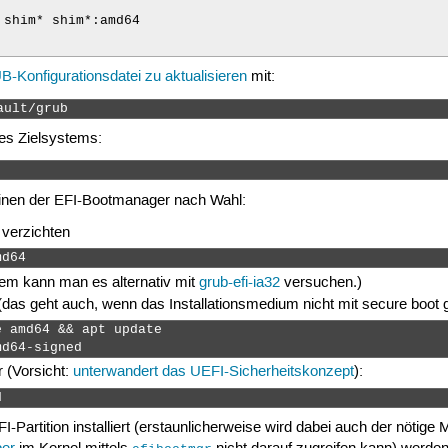
shim* shim*:amd64

-Konfigurationsdatei zu aktualisieren
mit:
ault/grub 
es Zielsystems:
 
inen der EFI-Bootmanager nach Wahl:
 verzichten
md64 
em kann man es alternativ mit
grub-efi-ia32
versuchen.)
(das geht auch, wenn das Installationsmedium nicht mit secure boot 
 amd64 && apt update

md64-signed 
r (Vorsicht:
unterwandert das UEFI-Sicherheitskonzept
):
d 
FI-Partition installiert (erstaunlicherweise wird dabei auch der nötig