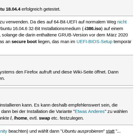
tu 18.04.4
erfolgreich getestet.
tu zu verwenden. Da dies auf 64-Bit-UEFI auf normalem Weg
nicht
-i386.iso
untu 16.04.6 32-Bit Installationsmedium (
) auf einem
n, solange die darin enthaltene GRUB-Version vor dem März 2020
secure boot
das an
liegen, das man im
UEFI-BIOS-Setup
temporär
stems den Firefox aufruft und diese Wiki-Seite öffnet. Dann
en.
installieren kann. Es kann deshalb empfehlenswert sein, die
nn bei der Installation die Variante "
Etwas Anderes
" zu wählen
/
/home
swap
punkte
,
, evtl.
etc. festzulegen.
Ubuntu ausprobieren
...
nity
beachten) und wählt dann "
"
statt
"