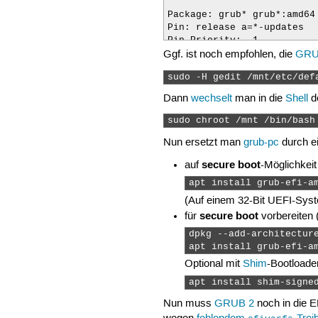
Package: grub* grub*:amd64 
Pin: release a=*-updates

Ggf. ist noch empfohlen, die
GRUB
sudo -H gedit /mnt/etc/def
Dann
wechselt
man in die
Shell
d
sudo chroot /mnt /bin/bash
Nun ersetzt man
grub-pc
durch e
secure boot
auf
-Möglichkeit
apt install grub-efi-a
(Auf einem 32-Bit UEFI-Syst
secure boot
für
vorbereiten 
dpkg --add-architecture
apt install grub-efi-a
Optional mit
Shim
-Bootloade
apt install shim-signe
Nun muss
GRUB 2
noch in die E