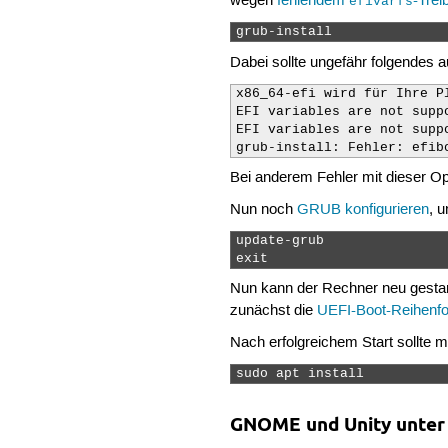
wegen
fehlendem
-Trei
efivarfs
grub-install 
Dabei sollte ungefähr folgendes 
x86_64-efi wird für Ihre Pl
EFI variables are not suppo
EFI variables are not suppo
grub-install: Fehler: efib
Bei anderem Fehler mit dieser O
Nun noch
GRUB konfigurieren
, 
update-grub

exit 
Nun kann der Rechner neu gestarte
zunächst die
UEFI-Boot-Reihenfo
Nach erfolgreichem Start sollte 
sudo apt install 
GNOME und Unity unter