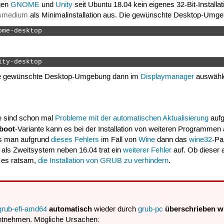
gen
GNOME
und
Unity
seit Ubuntu 18.04 kein eigenes 32-Bit-Install
onsmedium
als Minimalinstallation aus. Die gewünschte Desktop-Umgeb
ome-desktop 
ity-desktop 
ie gewünschte Desktop-Umgebung dann im
Displaymanager
auswähl
e sind schon mal
Probleme mit der automatischen Aktualisierung
aufg
boot
-Variante kann es bei der Installation von weiteren Programmen
 man aufgrund
dieses Fehlers
im Fall von
Wine
dann das
wine32
-Pa
4 als Zweitsystem neben 16.04 trat ein
weiterer Fehler
auf. Ob dieser a
st es ratsam,
die Installation von GRUB zu verhindern
.
automatisch
überschrieben w
grub-efi-amd64
wieder durch
grub-pc
entnehmen. Mögliche Ursachen: