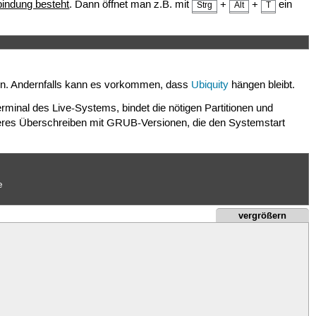
bindung besteht
. Dann öffnet man z.B. mit
+
+
ein
Strg
Alt
T
rten. Andernfalls kann es vorkommen, dass
Ubiquity
hängen bleibt.
erminal des Live-Systems, bindet die nötigen Partitionen und
päteres Überschreiben mit GRUB-Versionen, die den Systemstart


vergrößern