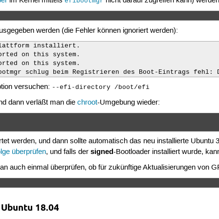
ber
im Kernel mittels
nicht darauf zugreifen kann) werden
efibootmgr
ausgegeben werden (die Fehler können ignoriert werden):
attform installiert.

rted on this system.

rted on this system.

ootmgr schlug beim Registrieren des Boot-Eintrags fehl: 
ption versuchen:
--efi-directory /boot/efi
und dann verläßt man die
chroot
-Umgebung wieder:
t werden, und dann sollte automatisch das neu installierte Ubuntu 32-B
signed
lge überprüfen
, und falls der
-Bootloader installiert wurde, ka
man auch einmal überprüfen, ob für zukünftige Aktualisierungen von G
 Ubuntu 18.04