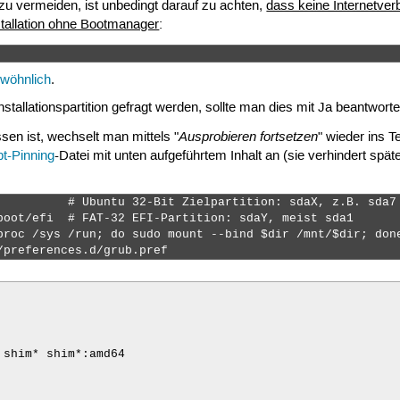
zu vermeiden, ist unbedingt darauf zu achten,
dass keine Internetver
stallation ohne Bootmanager
:
ewöhnlich
.
stallationspartition gefragt werden, sollte man dies mit Ja beantwo
Ausprobieren fortsetzen
ssen ist, wechselt man mittels "
" wieder ins T
pt-Pinning
-Datei mit unten aufgeführtem Inhalt an (sie verhindert s
          # Ubuntu 32-Bit Zielpartition: sdaX, z.B. sda7

boot/efi  # FAT-32 EFI-Partition: sdaY, meist sda1

proc /sys /run; do sudo mount --bind $dir /mnt/$dir; done
/preferences.d/grub.pref 
shim* shim*:amd64
