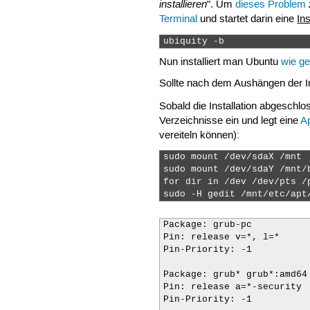
installieren
". Um
dieses Problem
Terminal
und startet darin eine
In
ubiquity -b 
Nun installiert man Ubuntu
wie g
Sollte nach dem Aushängen der In
Sobald die Installation abgeschlo
Verzeichnisse ein und legt eine
A
vereiteln können):
sudo mount /dev/sdaX /mnt 
sudo mount /dev/sdaY /mnt/
for dir in /dev /dev/pts /
sudo -H gedit /mnt/etc/apt
Package: grub-pc

Pin: release v=*, l=*

Pin-Priority: -1

Package: grub* grub*:amd64 
Pin: release a=*-security

Pin-Priority: -1
