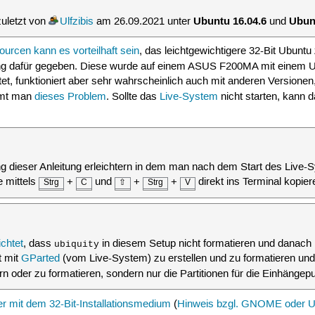
Ubuntu 16.04.6
Ubun
uletzt von
Ulfzibis
am 26.09.2021 unter
und
urcen kann es vorteilhaft sein
, das leichtgewichtigere 32-Bit Ubun
itung dafür gegeben. Diese wurde auf einem ASUS F200MA mit einem Ub
, funktioniert aber sehr wahrscheinlich auch mit anderen Versione
mmt man
dieses Problem
. Sollte das
Live-System
nicht starten, kann 
 dieser Anleitung erleichtern in dem man nach dem Start des Live-Sy
e mittels
+
und
+
+
direkt ins Terminal kopier
Strg
C
⇧
Strg
V
chtet
, dass
in diesem Setup nicht formatieren und danach 
ubiquity
t mit
GParted
(vom Live-System) zu erstellen und zu formatieren und da
n oder zu formatieren, sondern nur die Partitionen für die Einhänge
r mit dem 32-Bit-Installationsmedium
(
Hinweis bzgl. GNOME oder U