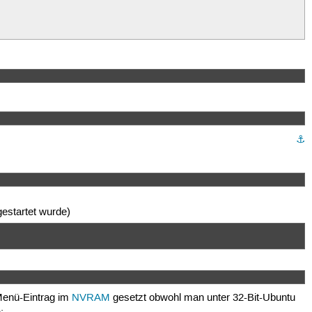
⚓︎
gestartet wurde)
e Menü-Eintrag im
NVRAM
gesetzt obwohl man unter 32-Bit-Ubuntu