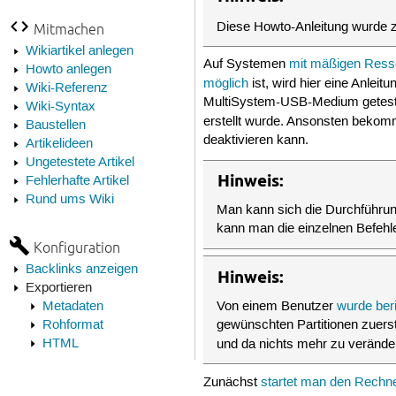
Diese Howto-Anleitung wurde z
Mitmachen
Wikiartikel anlegen
Auf Systemen
mit mäßigen Resso
Howto anlegen
möglich
ist, wird hier eine Anle
Wiki-Referenz
MultiSystem-USB-Medium getestet
Wiki-Syntax
erstellt wurde. Ansonsten beko
Baustellen
deaktivieren kann.
Artikelideen
Ungetestete Artikel
Hinweis:
Fehlerhafte Artikel
Rund ums Wiki
Man kann sich die Durchführung
kann man die einzelnen Befehl
Konfiguration
Backlinks anzeigen
Hinweis:
Exportieren
Metadaten
Von einem Benutzer
wurde beri
Rohformat
gewünschten Partitionen zuers
HTML
und da nichts mehr zu veränder
Zunächst
startet man den Rechne