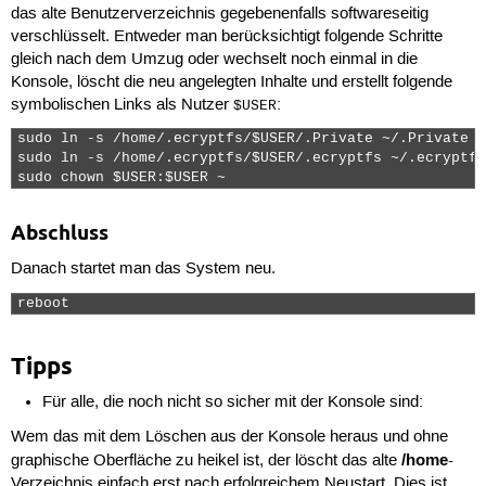
das alte Benutzerverzeichnis gegebenenfalls softwareseitig
verschlüsselt. Entweder man berücksichtigt folgende Schritte
gleich nach dem Umzug oder wechselt noch einmal in die
Konsole, löscht die neu angelegten Inhalte und erstellt folgende
symbolischen Links als Nutzer
:
$USER
sudo ln -s /home/.ecryptfs/$USER/.Private ~/.Private

sudo ln -s /home/.ecryptfs/$USER/.ecryptfs ~/.ecryptfs

sudo chown $USER:$USER ~ 
Abschluss
Danach startet man das System neu.
reboot 
Tipps
Für alle, die noch nicht so sicher mit der Konsole sind:
Wem das mit dem Löschen aus der Konsole heraus und ohne
/home
graphische Oberfläche zu heikel ist, der löscht das alte
-
Verzeichnis einfach erst nach erfolgreichem Neustart. Dies ist