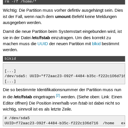
rm -rf /home/* 
Wichtig: Die Partition muss vorher defintiv ausgehängt sein. Dies
umount
ist der Fall, wenn nach dem
-Befehl keine Meldungen
ausgegeben werden.
Damit die neue Partition beim Systemstart eingebunden wird, ist
/etc/fstab
sie in der Datei
einzutragen. Um dies korrekt zu
machen muss die
UUID
der neuen Partition mit
blkid
bestimmt
werden.
blkid 
[...]

/dev/sda5: UUID="f72aac23-092f-4484-b35c-f222c106d716"
[...]
Die so bestimmte Identifikationsnummer der Partition muss nun
[2]
/etc/fstab
in die
eingetragen
werden. (Siehe oben: Link: Einen
fstab
Editor öffnen) Die Position innerhalb von
ist dabei nicht so
wichtig, sinnvoll ist es als letzte Zeile.
# /dev/sda5

UUID=f72aac23-092f-4484-b35c-f222c106d716  /home   ext