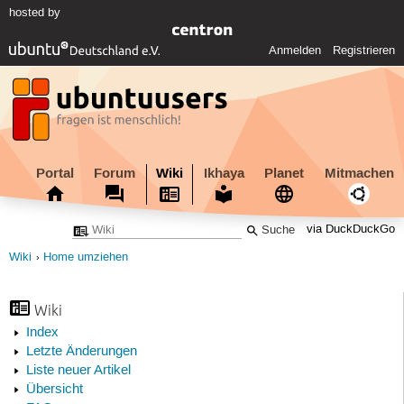
hosted by
Anmelden
Registrieren
Portal
Forum
Wiki
Ikhaya
Planet
Mitmachen
via DuckDuckGo
Wiki
Home umziehen
Wiki
Index
Letzte Änderungen
Liste neuer Artikel
Übersicht