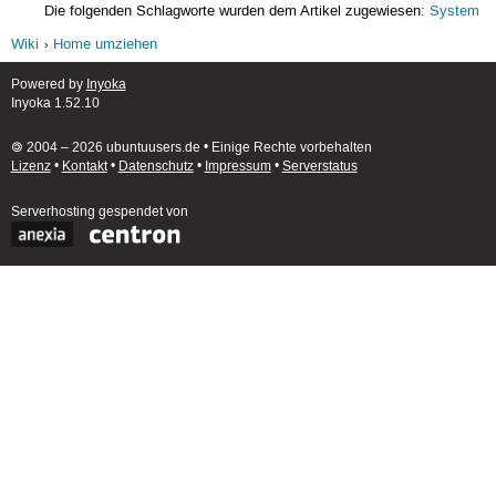
Die folgenden Schlagworte wurden dem Artikel zugewiesen:
System
Wiki
Home umziehen
Powered by
Inyoka
Inyoka 1.52.10
🄯 2004 – 2026 ubuntuusers.de • Einige Rechte vorbehalten
Lizenz
•
Kontakt
•
Datenschutz
•
Impressum
•
Serverstatus
Serverhosting
gespendet von