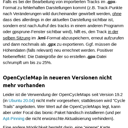
.gpx
Falls es bei der Bearbeitung von importierten Tracks im
-
Format zu fehlerhaften Darstellungen kommt (z.B. Track-Punkte
nach Veränderungen wild durcheinander gewirbelt werden,
ohne
dass dies allerdings in der aktuellen Darstellung sichtbar ist,
sondern erst nach Aufruf des tracks in einem anderen Programm
oder gpsprune-Fenster sichtbar wird), hilft es, den Track
in der
.kml
selben Sitzung
im
-Format abzuspeichern, erneut aufzurufen
.gpx
und dann nochmals als
zu exportieren. Ggf. müssen die
Höhendaten (falls relevant) neu errechnet werden. Positiver
.gpx
Nebeneffekt: Die Dateigröße der so erstellen
-Datei
schrumpft um bis zu 25%.
OpenCycleMap in neueren Versionen nicht
mehr vorhanden
Leider ist die Verwendung der OpenCycleMaps seit Version 19.2
(in
Ubuntu 20.04
) nicht mehr vorgesehen; stattdessen wird "Cycle
Trails" angeboten. Wer Wert auf die OpenCycleMaps legt, kann
aber unter Focal das bionic-Paket händisch installieren (und per
Apt-Pinning
die nicht erwünschte Aktualisierung verhindern).
Eine andere Möglichkeit besteht darin, eine "eigene" Karte