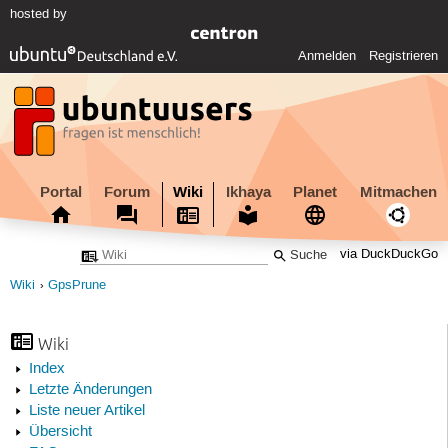
hosted by
Anmelden
Registrieren
Portal
Forum
Wiki
Ikhaya
Planet
Mitmachen
via DuckDuckGo
Wiki
GpsPrune
Wiki
Index
Letzte Änderungen
Liste neuer Artikel
Übersicht