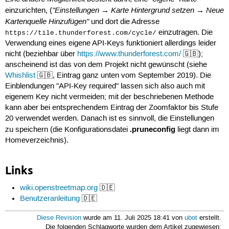
"Einstellungen → Karte Hintergrund setzen → Neue
einzurichten, (
Kartenquelle Hinzufügen"
und dort die Adresse
einzutragen. Die
https://tile.thunderforest.com/cycle/
Verwendung eines eigene API-Keys funktioniert allerdings leider
nicht (beziehbar über
https://www.thunderforest.com/
🇬🇧);
anscheinend ist das von dem Projekt nicht gewünscht (siehe
Whishlist
🇬🇧, Eintrag ganz unten vom September 2019). Die
Einblendungen "API-Key required" lassen sich also auch mit
eigenem Key nicht vermeiden; mit der beschriebenen Methode
kann aber bei entsprechendem Eintrag der Zoomfaktor bis Stufe
20 verwendet werden. Danach ist es sinnvoll, die Einstellungen
.pruneconfig
zu speichern (die Konfigurationsdatei
liegt dann im
Homeverzeichnis).
Links
wiki.openstreetmap.org
🇩🇪
Benutzeranleitung
🇩🇪
Diese Revision
wurde am 11. Juli 2025 18:41 von
ubot
erstellt.
Die folgenden Schlagworte wurden dem Artikel zugewiesen: