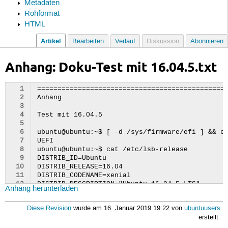
Metadaten
Rohformat
HTML
Artikel
Bearbeiten
Verlauf
Diskussion
Abonnieren
Anhang: Doku-Test mit 16.04.5.txt
  1
===============================================
  2
Anhang 

  3
  4
Test mit 16.04.5

  5
  6
ubuntu@ubuntu:~$ [ -d /sys/firmware/efi ] && ec
  7
UEFI

  8
ubuntu@ubuntu:~$ cat /etc/lsb-release

  9
DISTRIB_ID=Ubuntu

 10
DISTRIB_RELEASE=16.04

 11
DISTRIB_CODENAME=xenial

 12
DISTRIB_DESCRIPTION="Ubuntu 16.04.5 LTS"

Anhang herunterladen
 13
ubuntu@ubuntu:~$ sudo parted -l

 14
Modell: ATA Crucial_CT120M50 (scsi)

Diese Revision
wurde am 16. Januar 2019 19:22 von
ubuntuusers
 15
Festplatte  /dev/sda:  120GB

erstellt.
 16
Sektorgröße (logisch/physisch): 512B/4096B

 17
Partitionstabelle: msdos
