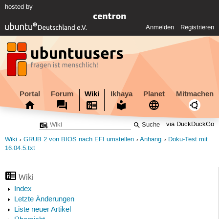
hosted by
Anmelden
Registrieren
Portal
Forum
Wiki
Ikhaya
Planet
Mitmachen
via DuckDuckGo
Wiki
GRUB 2 von BIOS nach EFI umstellen
Anhang
Doku-Test mit
16.04.5.txt
Wiki
Index
Letzte Änderungen
Liste neuer Artikel