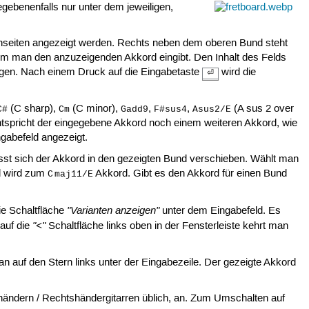
gebenenfalls nur unter dem jeweiligen,
enseiten angezeigt werden. Rechts neben dem oberen Bund steht
n dem man den anzuzeigenden Akkord eingibt. Den Inhalt des Felds
agen. Nach einem Druck auf die Eingabetaste
wird die
⏎
(C sharp),
(C minor),
,
,
(A sus 2 over
C#
Cm
Gadd9
F#sus4
Asus2/E
 Entspricht der eingegebene Akkord noch einem weiteren Akkord, wie
ngabefeld angezeigt.
sst sich der Akkord in den gezeigten Bund verschieben. Wählt man
nd wird zum
Akkord. Gibt es den Akkord für einen Bund
C maj11/E
"Varianten anzeigen"
ie Schaltfläche
unter dem Eingabefeld. Es
"<"
 auf die
Schaltfläche links oben in der Fensterleiste kehrt man
 auf den Stern links unter der Eingabezeile. Der gezeigte Akkord
shändern / Rechtshändergitarren üblich, an. Zum Umschalten auf