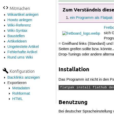
Mitmachen
Zum Verständnis dieses
Wikiartikel anlegen
ein Programm als Flatpak i
Howto anlegen
Wiki-Referenz
Fretb
Wiki-Syntax
sich 
Baustellen
Progr
Artikelideen
= Greifhand links (Standard) und
Ungetestete Artikel
Seiten greifen sollte bzw. könnt
Fehlerhafte Artikel
Drop-Tunings oder andere altern
Rund ums Wiki
Installation
Konfiguration
Backlinks anzeigen
Das Programm ist nicht in den Pak
Exportieren
flatpak install flathub de
Metadaten
Rohformat
HTML
Benutzung
Bei deutscher Spracheinstellun