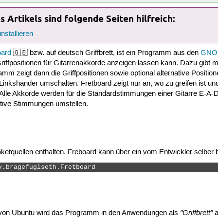
 Artikels sind folgende Seiten hilfreich:
nstallieren
oard
🇬🇧 bzw. auf deutsch Griffbrett, ist ein Programm aus den
GNOM
Griffpositionen für Gitarrenakkorde anzeigen lassen kann. Dazu gib
amm zeigt dann die Griffpositionen sowie optional alternative Posit
 Linkshänder umschalten. Fretboard zeigt nur an, wo zu greifen ist u
e. Alle Akkorde werden für die Standardstimmungen einer Gitarre E-A
ative Stimmungen umstellen.
etquellen enthalten. Freboard kann über ein vom Entwickler selber ber
v.bragefuglseth.Fretboard 
"Griffbrett"
g von Ubuntu wird das Programm in den Anwendungen als
a