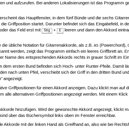
den und aufzurufen. Bei anderen Lokalisierungen ist das Programm ge
scheint das Hauptfenster, in dem fünf Bünde und die sechs Gitarr
 die Griffposition startet. Darunter befindet sich das Eingabefeld, i
oder das Feld erst mit
+
leeren und dann den Akkord eintr
Strg
E
 die übliche Notation für Gitarrenakkorde, als z.B.
(Powerchord),
A5
erkannt werden, zeigt das Programm einfach ein leeres Griffbrett an.
 der Name des entsprechenden Akkords rechts in grauer Schrift im Ei
 dem ersten Bund befinden sich Hoch- unter Runter-Pfeile. Damit lä
den nach unten Pfeil, verschiebt sich der Griff in den dritten Bund u
n"
angezeigt.
ive Griffpositionen für einen Akkord anzeigen. Dazu klickt man auf d
em alle alternativen Griffpositionen angezeigt werden. Mit einem Klick
korde hinzufügen. Wird der gewünschte Akkord angezeigt, klickt man
 sind über das Büchersymbol links oben im Fenster erreichbar.
le Akkorde mit der linken Hand als Greifhand an, also wie bei Recht