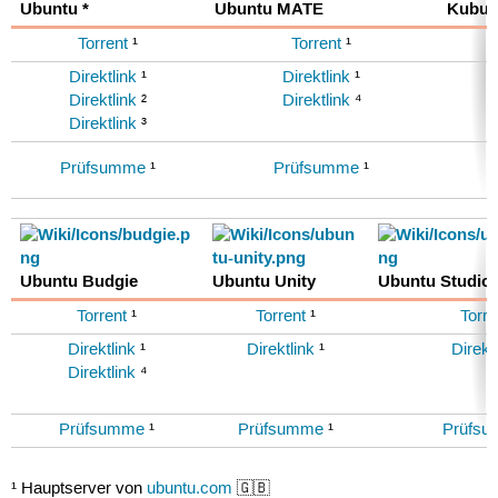
Ubuntu *
Ubuntu MATE
Kubun
Torrent
¹
Torrent
¹
Direktlink
¹
Direktlink
¹
Direktlink
²
Direktlink
⁴
Direktlink
³
Prüfsumme
¹
Prüfsumme
¹
Ubuntu Budgie
Ubuntu Unity
Ubuntu Studio
Torrent
¹
Torrent
¹
Torre
Direktlink
¹
Direktlink
¹
Direkt
Direktlink
⁴
Prüfsumme
¹
Prüfsumme
¹
Prüfs
¹ Hauptserver von
ubuntu.com
🇬🇧