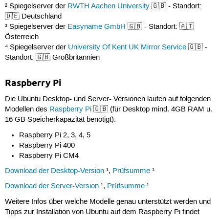
² Spiegelserver der
RWTH Aachen University
🇬🇧 - Standort:
🇩🇪 Deutschland
³ Spiegelserver der
Easyname GmbH
🇬🇧 - Standort: 🇦🇹
Österreich
⁴ Spiegelserver der
University Of Kent UK Mirror Service
🇬🇧 -
Standort: 🇬🇧 Großbritannien
Raspberry Pi
Die Ubuntu Desktop- und Server- Versionen laufen auf folgenden
Modellen des
Raspberry Pi
🇬🇧 (für Desktop mind. 4GB RAM u.
16 GB Speicherkapazität benötigt):
Raspberry Pi 2, 3, 4, 5
Raspberry Pi 400
Raspberry Pi CM4
Download der Desktop-Version
¹,
Prüfsumme
¹
Download der Server-Version
¹,
Prüfsumme
¹
Weitere Infos über welche Modelle genau unterstützt werden und
Tipps zur Installation von Ubuntu auf dem Raspberry Pi findet