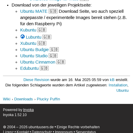
Download von der jeweiligen Projektseite:
Ubuntu MATE
🇬🇧 Download Seite, wo auch speziell
angepasste / experimentelle Images bereit stehen (z.B.
für den Raspberry Pi)
Kubuntu
🇬🇧
Lubuntu
🇬🇧
Xubuntu
🇬🇧
Ubuntu Budgie
🇬🇧
Ubuntu Studio
🇬🇧
Ubuntu Cinnamon
🇬🇧
Edubuntu
🇬🇧
Diese Revision
wurde am 16. Mai 2025 05:59 von
kB
erstellt.
Die folgenden Schlagworte wurden dem Artikel zugewiesen:
Installation
,
Ubuntu
Wiki
Downloads
Plucky Puffin
Powered by
Inyoka
Inyoka 1.52.10
🄯 2004 – 2026 ubuntuusers.de • Einige Rechte vorbehalten
Lizenz
•
Kontakt
•
Datenschutz
•
Impressum
•
Serverstatus