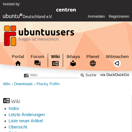
hosted by
Anmelden
Registrieren
Portal
Forum
Wiki
Ikhaya
Planet
Mitmachen
via DuckDuckGo
Wiki
Downloads
Plucky Puffin
Wiki
Index
Letzte Änderungen
Liste neuer Artikel
Übersicht