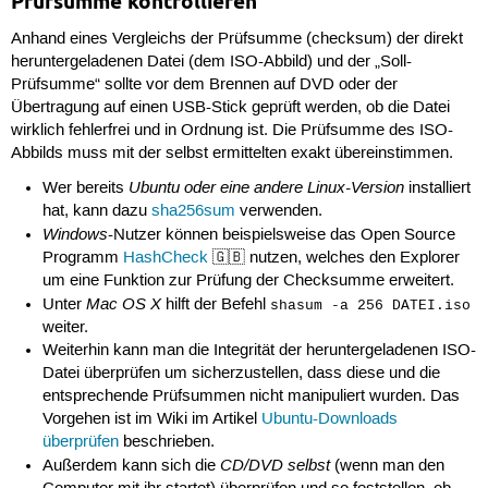
Prüfsumme kontrollieren
Anhand eines Vergleichs der Prüfsumme (checksum) der direkt
heruntergeladenen Datei (dem ISO-Abbild) und der „Soll-
Prüfsumme“ sollte vor dem Brennen auf DVD oder der
Übertragung auf einen USB-Stick geprüft werden, ob die Datei
wirklich fehlerfrei und in Ordnung ist. Die Prüfsumme des ISO-
Abbilds muss mit der selbst ermittelten exakt übereinstimmen.
Ubuntu oder eine andere Linux-Version
Wer bereits
installiert
hat, kann dazu
sha256sum
verwenden.
Windows
-Nutzer können beispielsweise das Open Source
Programm
HashCheck
🇬🇧 nutzen, welches den Explorer
um eine Funktion zur Prüfung der Checksumme erweitert.
Mac OS X
Unter
hilft der Befehl
shasum -a 256 DATEI.iso
weiter.
Weiterhin kann man die Integrität der heruntergeladenen ISO-
Datei überprüfen um sicherzustellen, dass diese und die
entsprechende Prüfsummen nicht manipuliert wurden. Das
Vorgehen ist im Wiki im Artikel
Ubuntu-Downloads
überprüfen
beschrieben.
CD/DVD selbst
Außerdem kann sich die
(wenn man den