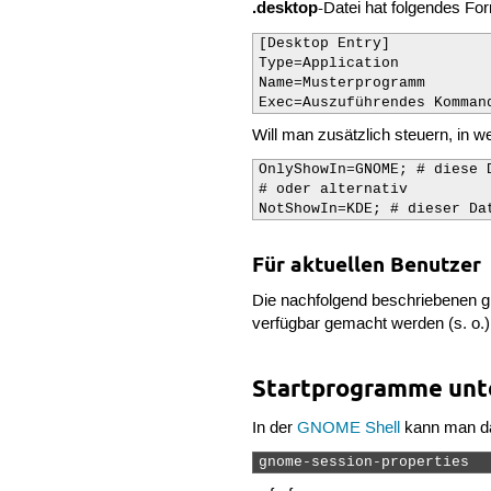
.desktop
-Datei hat folgendes Fo
[Desktop Entry]

Type=Application

Name=Musterprogramm

Exec=Auszuführendes Komman
Will man zusätzlich steuern, in 
OnlyShowIn=GNOME; # diese 
# oder alternativ

NotShowIn=KDE; # dieser Da
Für aktuellen Benutzer
Die nachfolgend beschriebenen gra
verfügbar gemacht werden (s. o.)
Startprogramme unt
In der
GNOME Shell
kann man 
gnome-session-properties 