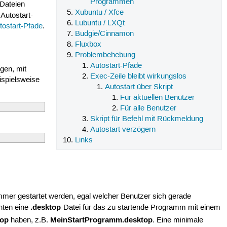
Programmen
 Dateien
Xubuntu / Xfce
Autostart-
Lubuntu / LXQt
tostart-Pfade
.
Budgie/Cinnamon
Fluxbox
Problembehebung
Autostart-Pfade
gen, mit
Exec-Zeile bleibt wirkungslos
ispielsweise
Autostart über Skript
Für aktuellen Benutzer
Für alle Benutzer
Skript für Befehl mit Rückmeldung
Autostart verzögern
Links
 immer gestartet werden, egal welcher Benutzer sich gerade
.desktop
hten eine
-Datei für das zu startende Programm mit einem
top
MeinStartProgramm.desktop
haben, z.B.
. Eine minimale