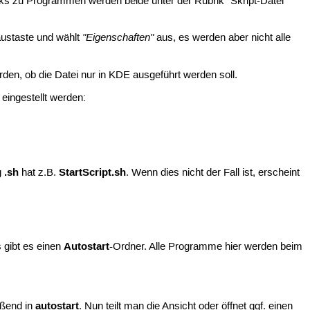
Links zu Programmen werden beide unter der Rubrik "Skript-Datei"
"Eigenschaften"
Maustaste und wählt
aus, es werden aber nicht alle
den, ob die Datei nur in KDE ausgeführt werden soll.
eingestellt werden:
.sh
StartScript.sh
g
hat z.B.
. Wenn dies nicht der Fall ist, erscheint
Autostart
 gibt es einen
-Ordner. Alle Programme hier werden beim
autostart
eßend in
. Nun teilt man die Ansicht oder öffnet ggf. einen