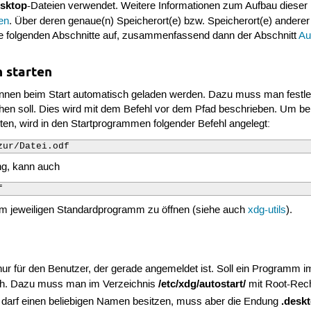
esktop
-Dateien verwendet. Weitere Informationen zum Aufbau dieser
en
. Über deren genaue(n) Speicherort(e) bzw. Speicherort(e) anderer 
die folgenden Abschnitte auf, zusammenfassend dann der Abschnitt
Au
 starten
nen beim Start automatisch geladen werden. Dazu muss man festle
 soll. Dies wird mit dem Befehl vor dem Pfad beschrieben. Um be
arten, wird in den Startprogrammen folgender Befehl angelegt:
zur/Datei.odf
ng, kann auch
f
m jeweiligen Standardprogramm zu öffnen (siehe auch
xdg-utils
).
r nur für den Benutzer, der gerade angemeldet ist. Soll ein Programm
/etc/xdg/autostart/
ich. Dazu muss man im Verzeichnis
mit Root-Rec
.desk
 darf einen beliebigen Namen besitzen, muss aber die Endung