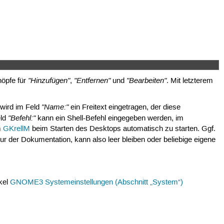
"Hinzufügen"
"Entfernen"
"Bearbeiten"
nöpfe für
,
und
. Mit letzterem
"Name:"
 wird im Feld
ein Freitext eingetragen, der diese
"Befehl:"
eld
kann ein Shell-Befehl eingegeben werden, im
m
GKrellM
beim Starten des Desktops automatisch zu starten. Ggf.
ur der Dokumentation, kann also leer bleiben oder beliebige eigene
ikel
GNOME3 Systemeinstellungen (Abschnitt „System“)