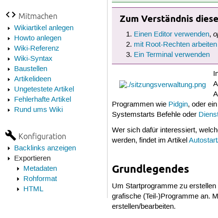
Mitmachen
Zum Verständnis dieses
Wikiartikel anlegen
o
Einen Editor verwenden
,
Howto anlegen
mit Root-Rechten arbeiten
Wiki-Referenz
Ein Terminal verwenden
Wiki-Syntax
Baustellen
I
Artikelideen
A
Ungetestete Artikel
A
Fehlerhafte Artikel
Programmen wie
Pidgin
, oder ei
Rund ums Wiki
Systemstarts Befehle oder
Diens
Wer sich dafür interessiert, wel
Konfiguration
werden, findet im Artikel
Autostart
Backlinks anzeigen
Exportieren
Grundlegendes
Metadaten
Rohformat
Um Startprogramme zu erstellen 
HTML
grafische (Teil-)Programme an. 
erstellen/bearbeiten.