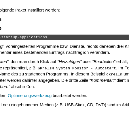
lgende Paket installiert werden:
s
e:
-startup-applications 
ggf. voreingestellten Programme bzw. Dienste, rechts daneben drei K
mentar eines bestehenden Eintrags nachträglich verändern.
iten"
"Hinzufügen"
"Bearbeiten"
, den man durch Klick auf
oder
erhält,
e repräsentiert, z.B.
. Im F
GKrellM System Monitor - Autostart
he Name des zu startenden Programms. In diesem Beispiel
u
gkrellm
"Kommentar:"
r werden dahinter angegeben. Die dritte Zeile
dient n
hern"
abschließen.
t dem
Optimierungswerkzeug
bearbeitet werden.
art neu eingebundener Medien (z.B. USB-Stick, CD, DVD) sind im Art