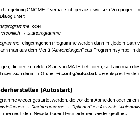
op-Umgebung GNOME 2 verhält sich genauso wie sein Vorgänger.
Um
Dialog unter:
tartprogramme"
oder
Persönlich → Startprogramme"
programme"
eingetragenen Programme werden dann mit jedem Start von
"Anwendungen"
iv kann man aus dem Menü
das Programmsymbol in das
gen, die den korrekten Start von MATE behindern, so kann man die
~/.config/autostart/
finden sich dann im Ordner
die entsprechende
derherstellen (Autostart)
ramme wieder gestartet werden, die vor dem Abmelden oder einem Ne
nstellungen → Startprogramme → Optionen"
"Automati
die Auswahl
ramme nach dem Neustart oder Herunterfahren wieder geöffnet.