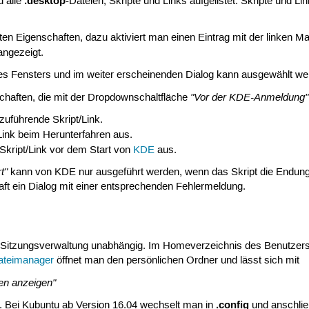
.desktop
d alle
-Dateien, Skripte und Links aufgelistet. Skripte und 
sten Eigenschaften, dazu aktiviert man einen Eintrag mit der linken 
angezeigt.
des Fensters und im weiter erscheinenden Dialog kann ausgewählt wer
"Vor der KDE-Anmeldung"
schaften, die mit der Dropdownschaltfläche
zuführende Skript/Link.
/Link beim Herunterfahren aus.
 Skript/Link vor dem Start von
KDE
aus.
t"
kann von KDE nur ausgeführt werden, wenn das Skript die Endun
ft ein Dialog mit einer entsprechenden Fehlermeldung.
r Sitzungsverwaltung unabhängig. Im Homeverzeichnis des Benutzers
ateimanager
öffnet man den persönlichen Ordner und lässt sich mit
en anzeigen"
.config
n. Bei Kubuntu ab Version 16.04 wechselt man in
und anschli