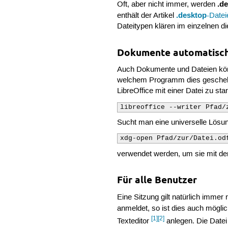
.d
Oft, aber nicht immer, werden
.desktop
enthält der Artikel
-Datei
Dateitypen klären im einzelnen 
Dokumente automatisch
Auch Dokumente und Dateien kön
welchem Programm dies geschehen
LibreOffice mit einer Datei zu st
libreoffice --writer Pfad/
Sucht man eine universelle Lösu
xdg-open Pfad/zur/Datei.od
verwendet werden, um sie mit de
Für alle Benutzer
Eine Sitzung gilt natürlich imme
anmeldet, so ist dies auch mögl
[1]
[2]
Texteditor
anlegen. Die Datei