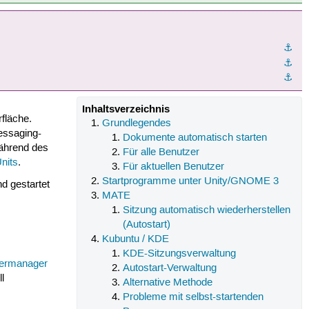
⚓︎
⚓︎
⚓︎
Inhaltsverzeichnis
fläche.
Grundlegendes
essaging-
Dokumente automatisch starten
während des
Für alle Benutzer
nits
.
Für aktuellen Benutzer
Startprogramme unter Unity/GNOME 3
d gestartet
MATE
Sitzung automatisch wiederherstellen
(Autostart)
Kubuntu / KDE
KDE-Sitzungsverwaltung
ermanager
Autostart-Verwaltung
l
Alternative Methode
Probleme mit selbst-startenden