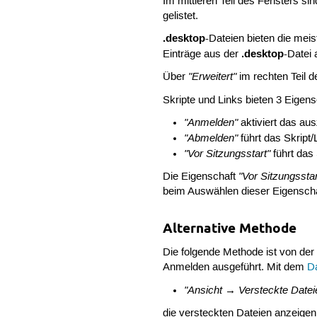
Im mittleren Teil des Fensters sin
gelistet.
.desktop
-Dateien bieten die mei
.desktop
Einträge aus der
-Datei 
"Erweitert"
Über
im rechten Teil 
Skripte und Links bieten 3 Eigen
"Anmelden"
aktiviert das aus
"Abmelden"
führt das Skript
"Vor Sitzungsstart"
führt das
"Vor Sitzungsstar
Die Eigenschaft
beim Auswählen dieser Eigenscha
Alternative Methode
Die folgende Methode ist von de
Anmelden ausgeführt. Mit dem
D
"Ansicht → Versteckte Datei
die versteckten Dateien anzeige