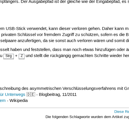
mpfängers. Der Ausgabepfad ist der gleiche wie der Eingabepfad, es
m USB-Stick verwendet, kann dieser verloren gehen. Daher kann ma
privaten Schlüssel vor fremdem Zugriff zu schützen, sofern es die Br
selpaare anzufertigen, da sie sonst auch verloren wären und somit d
üsselt haben und feststellen, dass man noch etwas hinzufügen oder 
zu
+
und stellt die rückgängig gemachten Schritte wieder her
Strg
Z
eschreibung des asymmetrischen Verschlüsselungsverfahrens mit 
für Unterwegs
🇩🇪 - Blogbeitrag, 11/2011
tem
- Wikipedia
Diese Re
Die folgenden Schlagworte wurden dem Artikel z