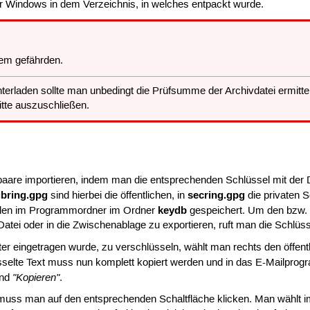
r Windows in dem Verzeichnis, in welches entpackt wurde.
em gefährden.
rladen sollte man unbedingt die Prüfsumme der Archivdatei ermitte
itte auszuschließen.
aare importieren, indem man die entsprechenden Schlüssel mit der
bring.gpg
secring.gpg
sind hierbei die öffentlichen, in
die privaten S
keydb
erden im Programmordner im Ordner
gespeichert. Um den bzw. d
atei oder in die Zwischenablage zu exportieren, ruft man die Schlüs
ter eingetragen wurde, zu verschlüsseln, wählt man rechts den öffe
üsselte Text muss nun komplett kopiert werden und in das E-Mailpro
"Kopieren"
nd
.
muss man auf den entsprechenden Schaltfläche klicken. Man wählt im