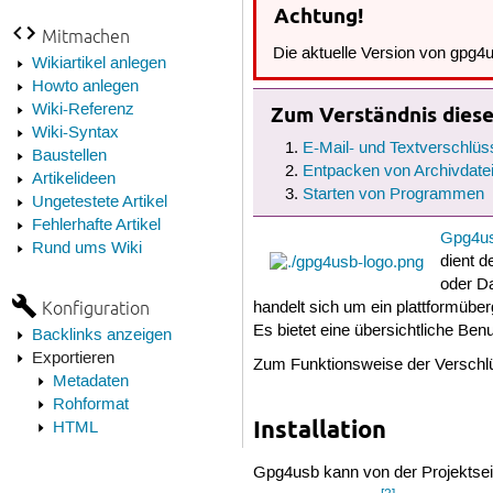
Achtung!
Mitmachen
Die aktuelle Version von gpg4
Wikiartikel anlegen
Howto anlegen
Wiki-Referenz
Zum Verständnis dieses
Wiki-Syntax
E-Mail- und Textverschlü
Baustellen
Entpacken von Archivdate
Artikelideen
Starten von Programmen
Ungetestete Artikel
Fehlerhafte Artikel
Gpg4u
Rund ums Wiki
dient 
oder Da
Konfiguration
handelt sich um ein plattformü
Es bietet eine übersichtliche Ben
Backlinks anzeigen
Exportieren
Zum Funktionsweise der Verschl
Metadaten
Rohformat
Installation
HTML
Gpg4usb kann von der Projektsei