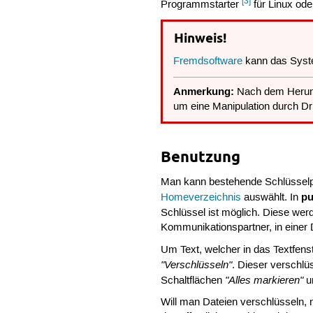
[3]
Programmstarter
für Linux ode
Hinweis!
Fremdsoftware
kann das Syst
Anmerkung:
Nach dem Herunte
um eine Manipulation durch Dr
Benutzung
Man kann bestehende Schlüsselp
pu
Homeverzeichnis
auswählt. In
Schlüssel ist möglich. Diese w
Kommunikationspartner, in einer D
Um Text, welcher in das Textfens
"Verschlüsseln"
. Dieser verschl
"Alles markieren"
Schaltflächen
u
Will man Dateien verschlüsseln, 