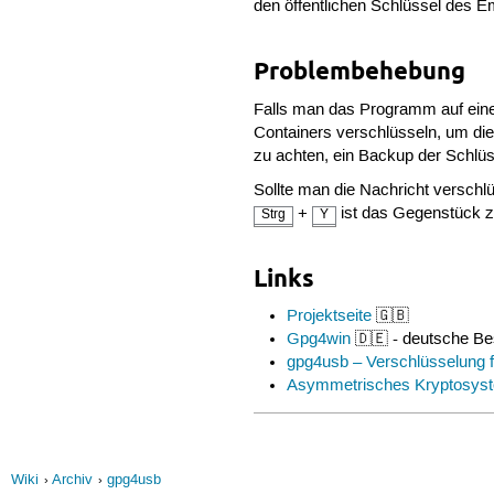
den öffentlichen Schlüssel des E
Problembehebung
Falls man das Programm auf eine
Containers verschlüsseln, um die 
zu achten, ein Backup der Schlüs
Sollte man die Nachricht verschl
+
ist das Gegenstück 
Strg
Y
Links
Projektseite
🇬🇧
Gpg4win
🇩🇪 - deutsche B
gpg4usb – Verschlüsselung 
Asymmetrisches Kryptosys
Wiki
Archiv
gpg4usb