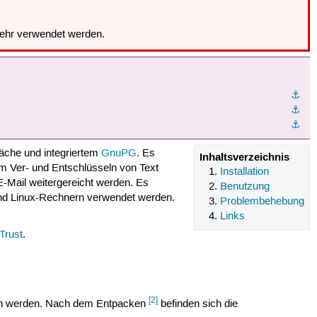
mehr verwendet werden.
⚓︎
⚓︎
⚓︎
läche und integriertem
GnuPG
. Es
Inhaltsverzeichnis
m Ver- und Entschlüsseln von Text
Installation
E-Mail weitergereicht werden. Es
Benutzung
und Linux-Rechnern verwendet werden.
Problembehebung
Links
Trust
.
[2]
en werden. Nach dem Entpacken
befinden sich die