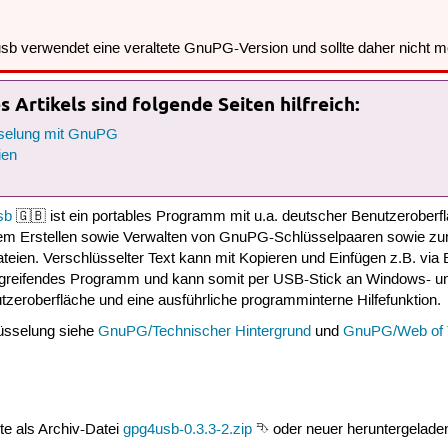
usb verwendet eine veraltete GnuPG-Version und sollte daher nicht 
 Artikels sind folgende Seiten hilfreich:
sselung mit GnuPG
ien
sb
🇬🇧 ist ein portables Programm mit u.a. deutscher Benutzeroberf
dem Erstellen sowie Verwalten von GnuPG-Schlüsselpaaren sowie zu
teien. Verschlüsselter Text kann mit Kopieren und Einfügen z.B. via 
bergreifendes Programm und kann somit per USB-Stick an Windows- 
utzeroberfläche und eine ausführliche programminterne Hilfefunktion.
üsselung siehe
GnuPG/Technischer Hintergrund
und
GnuPG/Web of 
te als Archiv-Datei
gpg4usb-0.3.3-2.zip
⮷ oder neuer heruntergelad