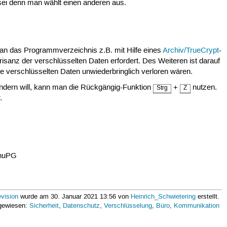
 sei denn man wählt einen anderen aus.
n das Programmverzeichnis z.B. mit Hilfe eines
Archiv/TrueCrypt
-
isanz der verschlüsselten Daten erfordert. Des Weiteren ist darauf
ie verschlüsselten Daten unwiederbringlich verloren wären.
ändern will, kann man die Rückgängig-Funktion
+
nutzen.
Strg
Z
.
GnuPG
vision
wurde am 30. Januar 2021 13:56 von
Heinrich_Schwietering
erstellt.
ugewiesen:
Sicherheit
,
Datenschutz
,
Verschlüsselung
,
Büro
,
Kommunikation