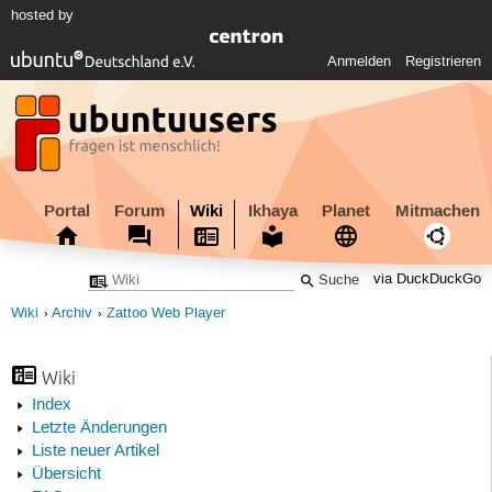
hosted by
Anmelden
Registrieren
Portal
Forum
Wiki
Ikhaya
Planet
Mitmachen
via DuckDuckGo
Wiki
Archiv
Zattoo Web Player
Wiki
Index
Letzte Änderungen
Liste neuer Artikel
Übersicht