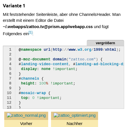
Variante 1
Mit feststehender Seitenleiste, aber ohne ChannelsHeader. Man
erstellt mit einem Editor die Datei
~/.webapps/zattoo.tv@prism.app/webapp.css
und fügt
[1]
Folgendes ein
:
vergrößern
 1
@
namespace
url
(
http
://
www
.
w3
.
org
/
1999
/
xhtml
)
;
 2
 3
@
-moz-document
domain
(
"zattoo.com"
)
{
 4
#
landing-video-content
,
#
landing-ad-blocking-di
 5
display
:
none
!important
;
 6
}
 7
#
channels
{
 8
height
:
100
%
!important
;
 9
}
10
#
mosaic-wrap
{
11
top
:
0
!important
;
12
}
13
}
14
15
@
-moz-document
url-prefix
(
"http://zattoo.com/"
)
16
#
headerpane
,
#
companion
,
#
sidebaradpane
,
#
chann
Vorher
Nachher