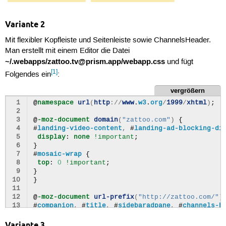
17
display
:
none
!important
;
18
}
19
Variante 2
20
#
zingspane
{
21
padding-top
:
-30
px
!important
;
Mit flexibler Kopfleiste und Seitenleiste sowie ChannelsHeader.
22
margin-top
:
-30
px
!important
;
Man erstellt mit einem Editor die Datei
23
height
:
100
%
!important
;
~/.webapps/zattoo.tv@prism.app/webapp.css
24
}
und fügt
25
[1]
Folgendes ein
:
26
#
bodypane
{
27
top
:
0
!important
;
vergrößern
28
}
 1
@
namespace
url
(
http
://
www
.
w3
.
org
/
1999
/
xhtml
)
;
29
 2
30
#
body
,
#
wrapper
{
 3
@
-moz-document
domain
(
"zattoo.com"
)
{
31
top
:
0
!important
;
 4
#
landing-video-content
,
#
landing-ad-blocking-di
32
}
 5
display
:
none
!important
;
33
 6
}
34
#
mainpane
{
 7
#
mosaic-wrap
{
35
left
:
300
px
!important
;
 8
top
:
0
!important
;
36
}
 9
}
37
10
}
38
.
promo
{
11
39
display
:
none
!important
;
12
@
-moz-document
url-prefix
(
"http://zattoo.com/"
)
40
}
13
#
companion
,
#
title
,
#
sidebaradpane
,
#
channels-h
14
display
:
none
!important
;
15
}
Variante 3