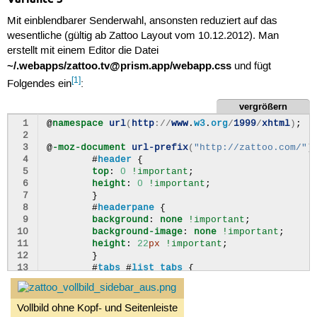
16
#
body
,
#
wrapper
{
Mit einblendbarer Senderwahl, ansonsten reduziert auf das
17
top
:
0
!important
;
18
}
wesentliche (gültig ab Zattoo Layout vom 10.12.2012). Man
19
#
headerpane
{
erstellt mit einem Editor die Datei
20
z-index
:
2
!important
;
~/.webapps/zattoo.tv@prism.app/webapp.css
und fügt
21
position
:
absolute
!important
;
[1]
22
width
:
100
%
!important
;
Folgendes ein
:
23
background
:
#000
!important
;
24
top
:
-47
px
!important
;
vergrößern
25
}
 1
@
namespace
url
(
http
://
www
.
w3
.
org
/
1999
/
xhtml
)
;
26
#
headerpane
:
hover
{
 2
27
top
:
0
!important
;
 3
@
-moz-document
url-prefix
(
"http://zattoo.com/"
)
28
}
 4
#
header
{
29
#
channels
{
 5
top
:
0
!important
;
30
height
:
100
%
!important
;
 6
height
:
0
!important
;
31
}
 7
}
32
#
zingspane
{
 8
#
headerpane
{
33
z-index
:
1
!important
;
 9
background
:
none
!important
;
34
left
:
-296
px
!important
;
10
background-image
:
none
!important
;
35
background
:
#000
!important
;
11
height
:
22
px
!important
;
36
}
12
}
37
#
zingspane
:
hover
{
13
#
tabs
#
list_tabs
{
38
left
:
0
!important
;
14
display
:
none
!important
;
39
}
15
}
40
#
controlpane
{
16
#
logo
,
#
auxlinks
span
.
tab
,
Vollbild ohne Kopf- und Seitenleiste
41
z-index
:
99
!important
;
17
.
listheader
,
.
zapper_promo
{