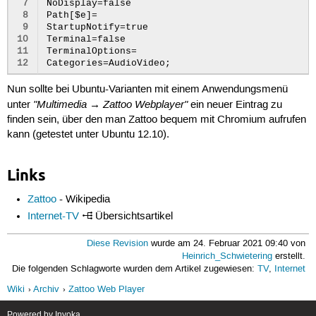
 7
NoDisplay=false

 8
Path[$e]=

 9
StartupNotify=true

10
Terminal=false

11
TerminalOptions=

12
Nun sollte bei Ubuntu-Varianten mit einem Anwendungsmenü
"Multimedia → Zattoo Webplayer"
unter
ein neuer Eintrag zu
finden sein, über den man Zattoo bequem mit Chromium aufrufen
kann (getestet unter Ubuntu 12.10).
Links
Zattoo
- Wikipedia
Internet-TV
Übersichtsartikel
Diese Revision
wurde am 24. Februar 2021 09:40 von
Heinrich_Schwietering
erstellt.
Die folgenden Schlagworte wurden dem Artikel zugewiesen:
TV
,
Internet
Wiki
Archiv
Zattoo Web Player
Powered by
Inyoka