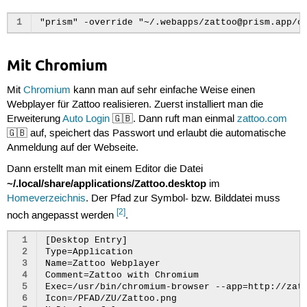
44
left
:
0
!important
;
45
}
1
46
#
zingspane
,
.
scrollwrap
.
llContainer
{
47
top
:
0
!important
;
48
height
:
100
%
!important
;
Mit Chromium
49
}
50
51
#
sidebaradpane
,
#
social
{
Mit
Chromium
kann man auf sehr einfache Weise einen
52
display
:
none
!important
;
Webplayer für Zattoo realisieren. Zuerst installiert man die
53
}
Erweiterung
Auto Login
🇬🇧. Dann ruft man einmal
zattoo.com
54
#
mainpane
,
#
mainpane
{
🇬🇧 auf, speichert das Passwort und erlaubt die automatische
55
z-index
:
1
!important
;
Anmeldung auf der Webseite.
56
left
:
0
!important
;
57
right
:
0
!important
;
Dann erstellt man mit einem Editor die Datei
58
width
:
auto
!important
;
~/.local/share/applications/Zattoo.desktop
59
}
im
60
}
Homeverzeichnis
. Der Pfad zur Symbol- bzw. Bilddatei muss
[2]
noch angepasst werden
.
 1
[Desktop Entry]

 2
Type=Application

 3
Name=Zattoo Webplayer

 4
Comment=Zattoo with Chromium

 5
Exec=/usr/bin/chromium-browser --app=http://zatt
 6
Icon=/PFAD/ZU/Zattoo.png
