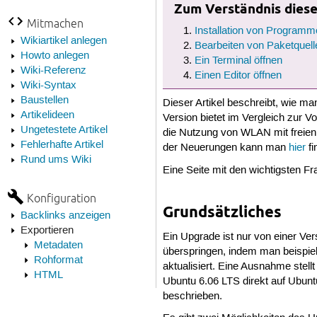
Zum Verständnis dieses
Mitmachen
Installation von Programm
Wikiartikel anlegen
Bearbeiten von Paketquell
Howto anlegen
Ein Terminal öffnen
Wiki-Referenz
Einen Editor öffnen
Wiki-Syntax
Baustellen
Dieser Artikel beschreibt, wie m
Artikelideen
Version bietet im Vergleich zur V
Ungetestete Artikel
die Nutzung von WLAN mit freien
Fehlerhafte Artikel
der Neuerungen kann man
hier
fi
Rund ums Wiki
Eine Seite mit den wichtigsten F
Konfiguration
Grundsätzliches
Backlinks anzeigen
Exportieren
Ein Upgrade ist nur von einer Ver
Metadaten
überspringen, indem man beispiel
Rohformat
aktualisiert. Eine Ausnahme stel
HTML
Ubuntu 6.06 LTS direkt auf Ubunt
beschrieben.