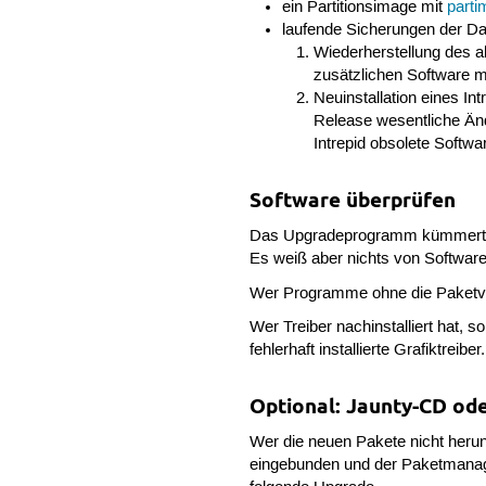
ein Partitionsimage mit
parti
laufende Sicherungen der Da
Wiederherstellung des a
zusätzlichen Software mi
Neuinstallation eines I
Release wesentliche Änd
Intrepid obsolete Softwar
Software überprüfen
Das Upgradeprogramm kümmert sic
Es weiß aber nichts von Software,
Wer Programme ohne die Paketverwa
Wer Treiber nachinstalliert hat, 
fehlerhaft installierte Grafiktrei
Optional: Jaunty-CD od
Wer die neuen Pakete nicht herun
eingebunden und der Paketmanager