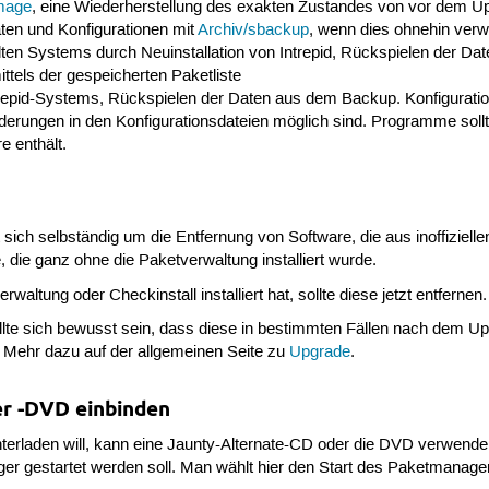
mage
, eine Wiederherstellung des exakten Zustandes von vor dem Up
ten und Konfigurationen mit
Archiv/sbackup
, wenn dies ohnehin verw
lten Systems durch Neuinstallation von Intrepid, Rückspielen der Da
ttels der gespeicherten Paketliste
ntrepid-Systems, Rückspielen der Daten aus dem Backup. Konfiguratio
erungen in den Konfigurationsdateien möglich sind. Programme sollten
e enthält.
h selbständig um die Entfernung von Software, die aus inoffiziell
 die ganz ohne die Paketverwaltung installiert wurde.
ltung oder Checkinstall installiert hat, sollte diese jetzt entfernen.
sollte sich bewusst sein, dass diese in bestimmten Fällen nach dem Up
ber. Mehr dazu auf der allgemeinen Seite zu
Upgrade
.
er -DVD einbinden
terladen will, kann eine Jaunty-Alternate-CD oder die DVD verwende
 gestartet werden soll. Man wählt hier den Start des Paketmanagers,