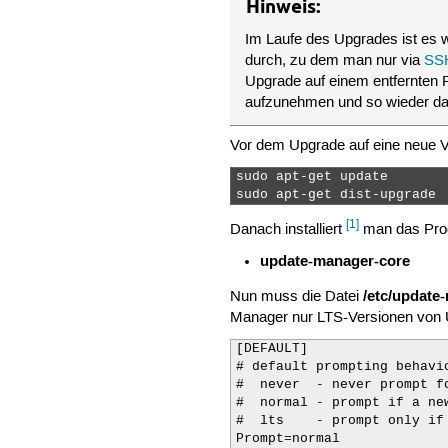
Hinweis:
Im Laufe des Upgrades ist es 
durch, zu dem man nur via
SS
Upgrade auf einem entfernten 
aufzunehmen und so wieder da
Vor dem Upgrade auf eine neue V
sudo apt-get update       
sudo apt-get dist-upgrade 
[1]
Danach installiert
man das Pr
update-manager-core
/etc/update
Nun muss die Datei
Manager nur LTS-Versionen von Ubu
[DEFAULT]

# default prompting behavio
#  never  - never prompt f
#  normal - prompt if a ne
#  lts    - prompt only if
Prompt=normal