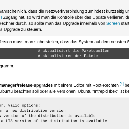
wahrscheinlich, dass die Netzwerkverbindung zumindest kurzzeitig u
H
Zugang hat, so wird man die Kontrolle über das Update verlieren, d
Rechner durch, so sollte man das Upgrade innerhalb von
Screen
star
s Upgrade zu steuern.
ersion muss man sicherstellen, dass das System auf dem neusten St
                 # aktualisiert die Paketquellen

                 # aktualisieren der Pakete 
ogramm:
[4]
-manager/release-upgrades
mit einem Editor mit Root-Rechten
be
ntu beachten soll oder alle Versionen. Ubuntu "Intrepid Ibex" ist ke
r, valid options:

or a new distribution version

w version of the distribution is available

 a LTS version of the distribution is available
