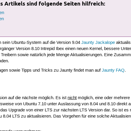
 Artikels sind folgende Seiten hilfreich:
en
en
an sein Ubuntu-System auf die Version 9.04
Jaunty Jackalope
aktualis
orgänger Version 8.10 Intrepid Ibex einen neuen Kernel, bessere Unte
 Treibern sowie natürlich jede Menge Aktualisierungen. Eine Zusam
nden.
ragen sowie Tipps und Tricks zu Jaunty findet man auf
Jaunty FAQ
.
sion auf die nächste möglich. Es ist
nicht
möglich, eine oder mehrere
sweise von Ubuntu 7.10 unter Auslassung von 8.04 und 8.10 direkt a
lt das Upgrade von einer LTS zur nächsten LTS Version dar. So ist es
u 8.04 LTS zu aktualisieren. Das Vorgehen für eine solche Aktualisie