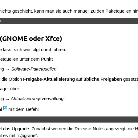
nichts geschieht, kann man sie auch manuell zu den Paketquellen h
e 
 (GNOME oder Xfce)
lässt sich wie folgt durchführen.
etquellen unter dem Punkt
g → Software-Paketquellen"
Freigabe-Aktualisierung
übliche Freigaben
e die Option
auf
gesetzt
ager über
g → Aktualisierungsverwaltung"
[3]
al
mit dem Befehl
tet das Upgrade. Zunächst werden die Release-Notes angezeigt, die H
Upgrade
t es mit "
".