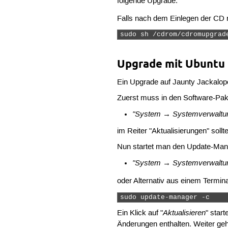
folgende Upgrade.
Falls nach dem Einlegen der CD 
sudo sh /cdrom/cdromupgrad
Upgrade mit Ubuntu
Ein Upgrade auf Jaunty Jackalope 
Zuerst muss in den Software-Pak
"System → Systemverwaltun
im Reiter "Aktualisierungen" sollt
Nun startet man den Update-Man
"System → Systemverwaltun
oder Alternativ aus einem Termin
sudo update-manager -c 
Aktualisieren
Ein Klick auf "
" star
Änderungen enthalten. Weiter geh