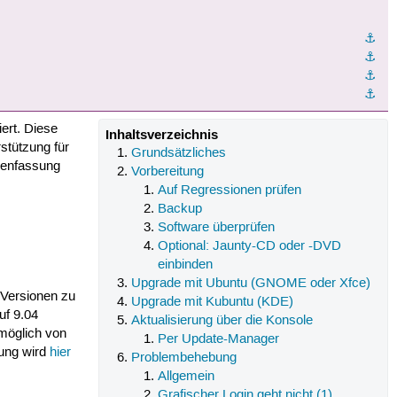
⚓︎
⚓︎
⚓︎
⚓︎
iert. Diese
Inhaltsverzeichnis
rstützung für
Grundsätzliches
menfassung
Vorbereitung
Auf Regressionen prüfen
Backup
Software überprüfen
Optional: Jaunty-CD oder -DVD
einbinden
Upgrade mit Ubuntu (GNOME oder Xfce)
 Versionen zu
Upgrade mit Kubuntu (KDE)
uf 9.04
Aktualisierung über die Konsole
 möglich von
Per Update-Manager
rung wird
hier
Problembehebung
Allgemein
Grafischer Login geht nicht (1)