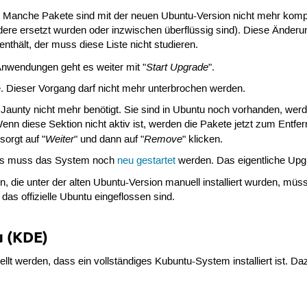
Manche Pakete sind mit der neuen Ubuntu-Version nicht mehr kompatibe
ere ersetzt wurden oder inzwischen überflüssig sind). Diese Änderu
 enthält, der muss diese Liste nicht studieren.
Start Upgrade
Anwendungen geht es weiter mit "
".
e. Dieser Vorgang darf nicht mehr unterbrochen werden.
ty nicht mehr benötigt. Sie sind in Ubuntu noch vorhanden, werden a
Wenn diese Sektion nicht aktiv ist, werden die Pakete jetzt zum Entf
Weiter
Remove
sorgt auf "
" und dann auf "
" klicken.
tes muss das System noch
neu gestartet
werden. Das eigentliche Upg
, die unter der alten Ubuntu-Version manuell installiert wurden, müs
das offizielle Ubuntu eingeflossen sind.
u (KDE)
tellt werden, dass ein vollständiges Kubuntu-System installiert ist. D