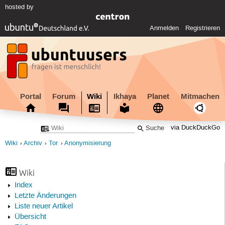
hosted by
Anmelden
Registrieren
Portal
Forum
Wiki
Ikhaya
Planet
Mitmachen
via DuckDuckGo
Wiki
Archiv
Tor
Anonymisierung
Wiki
Index
Letzte Änderungen
Liste neuer Artikel
Übersicht