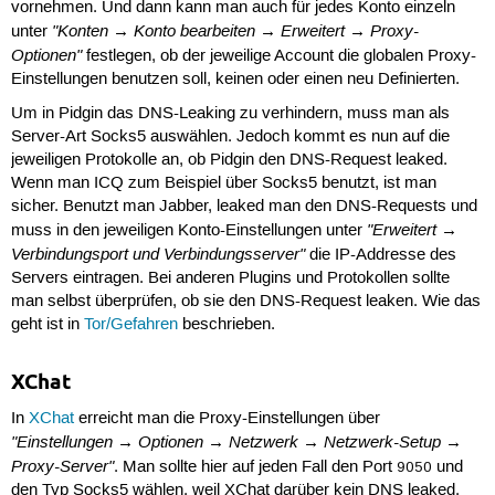
vornehmen. Und dann kann man auch für jedes Konto einzeln
"Konten → Konto bearbeiten → Erweitert → Proxy-
unter
Optionen"
festlegen, ob der jeweilige Account die globalen Proxy-
Einstellungen benutzen soll, keinen oder einen neu Definierten.
Um in Pidgin das DNS-Leaking zu verhindern, muss man als
Server-Art Socks5 auswählen. Jedoch kommt es nun auf die
jeweiligen Protokolle an, ob Pidgin den DNS-Request leaked.
Wenn man ICQ zum Beispiel über Socks5 benutzt, ist man
sicher. Benutzt man Jabber, leaked man den DNS-Requests und
"Erweitert →
muss in den jeweiligen Konto-Einstellungen unter
Verbindungsport und Verbindungsserver"
die IP-Addresse des
Servers eintragen. Bei anderen Plugins und Protokollen sollte
man selbst überprüfen, ob sie den DNS-Request leaken. Wie das
geht ist in
Tor/Gefahren
beschrieben.
XChat
In
XChat
erreicht man die Proxy-Einstellungen über
"Einstellungen → Optionen → Netzwerk → Netzwerk-Setup →
Proxy-Server"
. Man sollte hier auf jeden Fall den Port
und
9050
den Typ Socks5 wählen, weil XChat darüber kein DNS leaked.