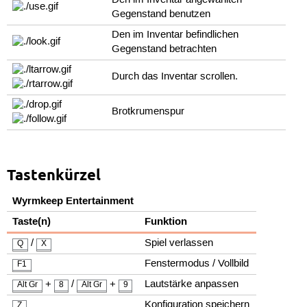
Den im Inventar angewählten
Gegenstand benutzen
Den im Inventar befindlichen
Gegenstand betrachten
Durch das Inventar scrollen.
Brotkrumenspur
Tastenkürzel
Wyrmkeep Entertainment
Taste(n)
Funktion
/
Spiel verlassen
Q
X
Fenstermodus / Vollbild
F1
+
/
+
Lautstärke anpassen
Alt Gr
8
Alt Gr
9
Konfiguration speichern
Z