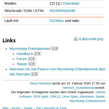
Medien:
CD (1) /
Download
Strichcode / EAN / GTIN:
5015839342448
Läuft mit:
DOSBox
und nativ
Links
Wyrmkeep Entertainment
🇬🇧
Handbuch
🇬🇧
Forum
🇬🇧
Teaser
🇬🇧
Interview mit Joe Pearce von Wyrmkeep Entertainment über
das Remake
🇬🇧
Diese Revision
wurde am 10. Februar 2020 17:26 von
Heinrich_Schwietering
erstellt.
Die folgenden Schlagworte wurden dem Artikel zugewiesen:
unfreie
Software
,
DOS-Spiel
,
USK12
,
Linux-Spiel
,
Adventure
,
Spiele
,
Wyrmkeep Entertainment
Wiki
Archiv
Spiele
The Labyrinth of Time