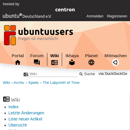
hosted by
Anmelden
Registrieren
Portal
Forum
Wiki
Ikhaya
Planet
Mitmachen
via DuckDuckGo
Wiki
Archiv
Spiele
The Labyrinth of Time
Wiki
Index
Letzte Änderungen
Liste neuer Artikel
Übersicht