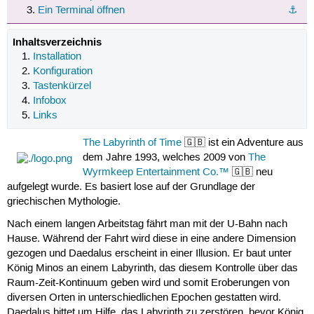
Ein Terminal öffnen
⚓︎
Inhaltsverzeichnis
Installation
Konfiguration
Tastenkürzel
Infobox
Links
The Labyrinth of Time
🇬🇧 ist ein Adventure aus
dem Jahre 1993, welches 2009 von
The
Wyrmkeep Entertainment Co.™
🇬🇧 neu
aufgelegt wurde. Es basiert lose auf der Grundlage der
griechischen Mythologie.
Nach einem langen Arbeitstag fährt man mit der U-Bahn nach
Hause. Während der Fahrt wird diese in eine andere Dimension
gezogen und Daedalus erscheint in einer Illusion. Er baut unter
König Minos an einem Labyrinth, das diesem Kontrolle über das
Raum-Zeit-Kontinuum geben wird und somit Eroberungen von
diversen Orten in unterschiedlichen Epochen gestatten wird.
Daedalus bittet um Hilfe, das Labyrinth zu zerstören, bevor König