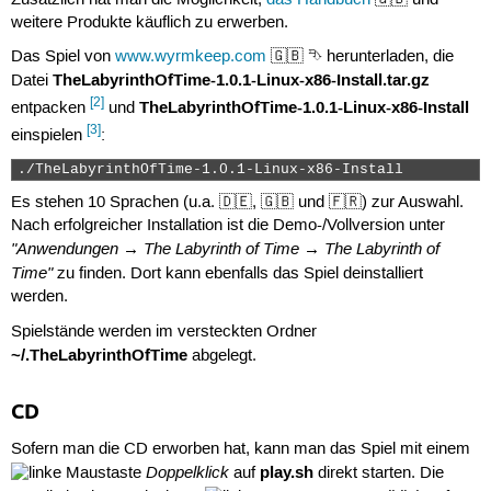
weitere Produkte käuflich zu erwerben.
Das Spiel von
www.wyrmkeep.com
🇬🇧 ⮷ herunterladen, die
TheLabyrinthOfTime-1.0.1-Linux-x86-Install.tar.gz
Datei
[2]
TheLabyrinthOfTime-1.0.1-Linux-x86-Install
entpacken
und
[3]
einspielen
:
./TheLabyrinthOfTime-1.0.1-Linux-x86-Install 
Es stehen 10 Sprachen (u.a. 🇩🇪, 🇬🇧 und 🇫🇷) zur Auswahl.
Nach erfolgreicher Installation ist die Demo-/Vollversion unter
"Anwendungen → The Labyrinth of Time → The Labyrinth of
Time"
zu finden. Dort kann ebenfalls das Spiel deinstalliert
werden.
Spielstände werden im versteckten Ordner
~/.TheLabyrinthOfTime
abgelegt.
CD
Sofern man die CD erworben hat, kann man das Spiel mit einem
Doppelklick
play.sh
auf
direkt starten. Die