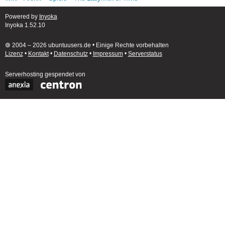
Powered by
Inyoka
Inyoka 1.52.10
🄯 2004 – 2026 ubuntuusers.de • Einige Rechte vorbehalten
Lizenz
•
Kontakt
•
Datenschutz
•
Impressum
•
Serverstatus
Serverhosting
gespendet von