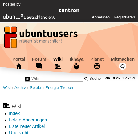
hosted by
Anmelden
Registrieren
Portal
Forum
Wiki
Ikhaya
Planet
Mitmachen
via DuckDuckGo
Wiki
Archiv
Spiele
Energie Tycoon
Wiki
Index
Letzte Änderungen
Liste neuer Artikel
Übersicht