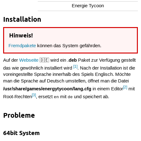
Energie Tycoon
Installation
Hinweis!
Fremdpakete
können das System gefährden.
deb
Auf der
Webseite
🇩🇪 wird ein .
Paket zur Verfügung gestellt
[1]
das wie gewöhnlich installiert wird
. Nach der Installation ist die
voreingestellte Sprache innerhalb des Spiels Englisch. Möchte
man die Sprache auf Deutsch umstellen, öffnet man die Datei
[2]
/usr/share/games/energytycoon/lang.cfg
in einem Editor
mit
[3]
Root-Rechten
, ersetzt
mit
und speichert ab.
en
de
Probleme
64bit System