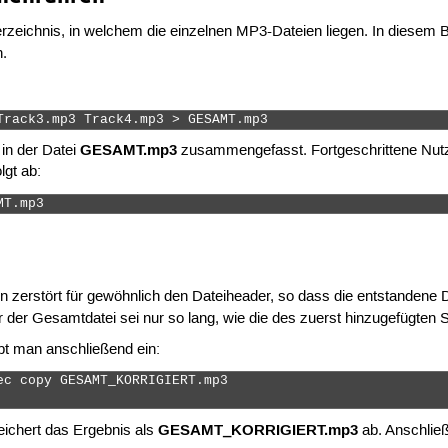
zeichnis, in welchem die einzelnen MP3-Dateien liegen. In diesem Be
.
Track3.mp3 Track4.mp3 > GESAMT.mp3 
GESAMT.mp3
 in der Datei
zusammengefasst. Fortgeschrittene Nutzer
lgt ab:
MT.mp3 
erstört für gewöhnlich den Dateiheader, so dass die entstandene Da
r der Gesamtdatei sei nur so lang, wie die des zuerst hinzugefügten 
bt man anschließend ein:
ec copy GESAMT_KORRIGIERT.mp3

GESAMT_KORRIGIERT.mp3
peichert das Ergebnis als
ab. Anschließ