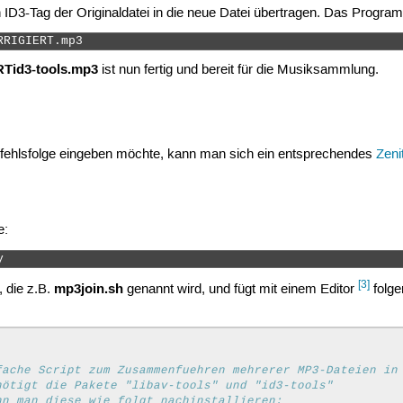
 ID3-Tag der Originaldatei in die neue Datei übertragen. Das Progr
RRIGIERT.mp3 
id3-tools.mp3
ist nun fertig und bereit für die Musiksammlung.
fehlsfolge eingeben möchte, kann man sich ein entsprechendes
Zeni
e:
y 
[3]
mp3join.sh
, die z.B.
genannt wird, und fügt mit einem Editor
folge
fache Script zum Zusammenfuehren mehrerer MP3-Dateien in
nötigt die Pakete "libav-tools" und "id3-tools"
nn man diese wie folgt nachinstallieren: