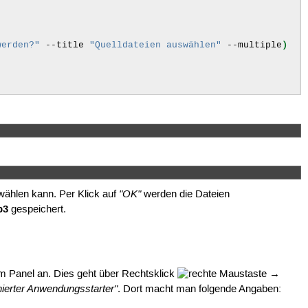
werden?"
--title
"Quelldateien auswählen"
--multiple
)
Zieldatei angeben"
--entry-text
=
"Desktop/Ziel.mp3"
)
"OK"
swählen kann. Per Klick auf
werden die Dateien
p3
gespeichert.
im Panel an. Dies geht über Rechtsklick
→
nierter Anwendungsstarter"
. Dort macht man folgende Angaben: