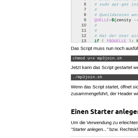
 6
# sudo apt-get in
 7
#
 8
# Quelldateien we
 9
QUELLE
=
$(
zenity
-
10
#
11
#
12
# Hat der User wi
13
if
[
!
$QUELLE
]
;
14
echo
"Nic
Das Script muss nun noch ausfü
15
exit
1
;
16
fi
chmod u+x mp3join.sh 
17
Jetzt kann das Script gestartet w
18
ZIEL
=
$(
zenity
--e
19
touch
"
${
ZIEL
}
"
./mp3join.sh 
20
21
#
Wenn das Script startet, öffnet 
22
#
zusammengeführt, der Header wir
23
# Der Separator (
24
IFS
=
"|"
25
#
26
#
Einen Starter anlege
27
(
28
# Überprüfe, ob /
Um die Verwendung zu erleichtern
29
# wenn ja, dann l
"Starter anlegen..."
bzw. Rechtsk
30
echo
"10"
31
echo
"# Vorbereit