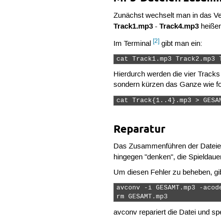
Zunächst wechselt man in das Ver
Track1.mp3
Track4.mp3
-
heißen
[2]
Im Terminal
gibt man ein:
cat Track1.mp3 Track2.mp3 
Hierdurch werden die vier Tracks
sondern kürzen das Ganze wie fo
cat Track{1..4}.mp3 > GESA
Reparatur
Das Zusammenführen der Dateien z
hingegen "denken", die Spieldaue
Um diesen Fehler zu beheben, gi
avconv -i GESAMT.mp3 -acod
rm GESAMT.mp3 
avconv repariert die Datei und s