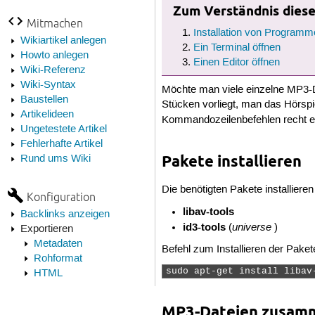
Zum Verständnis dieses
Mitmachen
Installation von Programm
Wikiartikel anlegen
Ein Terminal öffnen
Howto anlegen
Einen Editor öffnen
Wiki-Referenz
Wiki-Syntax
Möchte man viele einzelne MP3-D
Baustellen
Stücken vorliegt, man das Hörspie
Artikelideen
Kommandozeilenbefehlen recht e
Ungetestete Artikel
Fehlerhafte Artikel
Pakete installieren
Rund ums Wiki
Die benötigten Pakete installiere
Konfiguration
libav-tools
Backlinks anzeigen
id3-tools
universe
(
)
Exportieren
Metadaten
Befehl zum Installieren der Paket
Rohformat
sudo apt-get install libav
HTML
MP3-Dateien zusam