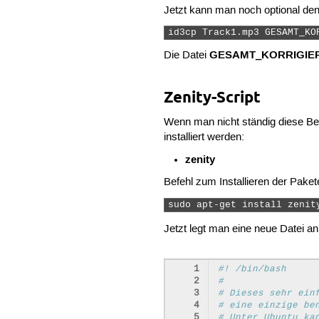
Jetzt kann man noch optional den
id3cp Track1.mp3 GESAMT_KO
GESAMT_KORRIGIERT
Die Datei
Zenity-Script
Wenn man nicht ständig diese Be
installiert werden:
zenity
Befehl zum Installieren der Paket
sudo apt-get install zenit
Jetzt legt man eine neue Datei an
 1
#! /bin/bash
 2
#
 3
# Dieses sehr ein
 4
# eine einzige be
 5
# Unter Ubuntu ka