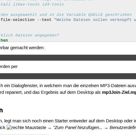
stall libav-tools id3-tools 
rden ausgewaehlt und in die Variable QUELLE geschrieben
-file-selection
--text
"Welche Dateien sollen verknüpft 
rklich Dateien angegeben?
then
hts ausgewaehlt... breche ab..."
hrbar gemacht werden:
erden per
ntry
--text
"Bitte den Namen und vollständigen Pfad der 
sich ein Dialogfenster, in welchem man die einzelnen MP3-Dateien au
mp3Join-Ziel.m
d repariert, und das Ergebnis auf dem Desktop als
ist hier standardmaessig "|") wird in IFS gespeichert
n
tmp/tmp.mp3 existiert
, legt man sich noch einen Starter entweder auf dem Desktop oder 
ösche sie...
"Zum Panel hinzufügen... → Benutzerdefi
lick
→
ung..."