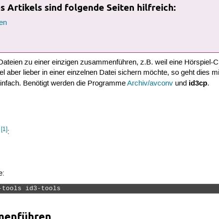
 Artikels sind folgende Seiten hilfreich:
en
ateien zu einer einzigen zusammenführen, z.B. weil eine Hörspiel-C
l aber lieber in einer einzelnen Datei sichern möchte, so geht dies m
id3cp
infach. Benötigt werden die Programme
Archiv/avconv
und
.
[1]
n
:
e:
-tools id3-tools 
menführen