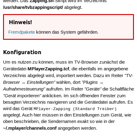
Zapping.sh
werden. Das
-Skript wird im Verzeichnis
/usr/share/tvbzappingscript/
abgelegt.
Hinweis!
Fremdpakete
können das System gefährden.
Konfiguration
Um es nutzen zu können, muss im TV-Browser zunächst die
MPlayerZapping.tcf
Gerätedatei
, die ebenfalls im angegebene
"TV-
Verzeichnis abgelegt wird, importiert werden. Dazu im Reiter
Browser → Einstellungen"
"Plugins →
wählen, dort
Aufnahmesteuerung"
"Geräte"
aufrufen. Im Reiter
die Schaltfläche
"Gerät importieren"
anklicken. Im sich öffnenden Fenster zum
besagten Verzeichnis navigieren und die Gerätedatei aufrufen. Es
wird das Gerät
MPlayer-Zapping (Standard Treiber)
angelegt. Auch hier müssen in den Einstellungen zum Gerät, wie
oben beschrieben, die Sendernamen exakt so wie in der
~/.mplayer/channels.conf
angegeben werden.