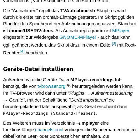
vorhanden ist, vom Skript beim ersten Aufruf erstellt.
TVAufnahme.sh
Die "Aufnahmen" regelt das
-Skript, es wird
durch die erstellten crontab-Einträge gestartet. Im Skript ggf. den
Pfad für den Speicherort der Aufzeichnungen anpassen, Standard
/home/USER/Videos
ist
. Als Aufnahmeprogramm ist
MPlayer
eingestellt, zur Wiedergabe
GNOME-MPlayer
- auch das kann
[3]
ggf. geändert werden, das Skript dazu in einem Editor
mit Root-
[4]
Rechten
bearbeiten.
Geräte-Datei installieren
MPlayer-recordings.tcf
Außerdem wird die Geräte-Datei
benötigt, die von
tvbrowser.org
⮷ heruntergeladen werden kann.
"Plugins → Aufnahmesteuerung
Im TV-Browser wird dann unter
→ Geräte"
"Gerät importieren"
, mit der Schaltfläche
die
heruntergeladene Datei ausgewählt; als Gerät erscheint dann
.
MPlayer-Recordings (Standard-Treiber)
~/.mplayer
Des Weiteren muss im Verzeichnis
eine
funktionsfähige
channels.conf
vorliegen; die Sendernamen dürfen
dabei keine Leer- oder Sonderzeichen enthalten. Zur