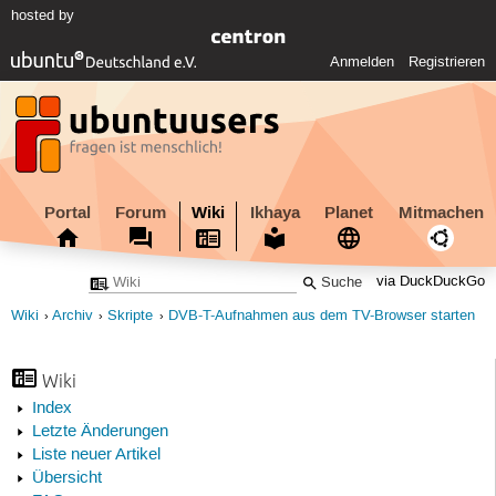
hosted by
Anmelden
Registrieren
Portal
Forum
Wiki
Ikhaya
Planet
Mitmachen
via DuckDuckGo
Wiki
Archiv
Skripte
DVB-T-Aufnahmen aus dem TV-Browser starten
Wiki
Index
Letzte Änderungen
Liste neuer Artikel
Übersicht