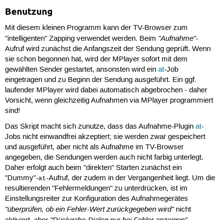
Benutzung
Mit diesem kleinen Programm kann der TV-Browser zum
"Aufnahme"
"intelligenten" Zapping verwendet werden. Beim
-
Aufruf wird zunächst die Anfangszeit der Sendung geprüft. Wenn
sie schon begonnen hat, wird der MPlayer sofort mit dem
gewählten Sender gestartet, ansonsten wird ein
at
-Job
eingetragen und zu Beginn der Sendung ausgeführt. Ein ggf.
laufender MPlayer wird dabei automatisch abgebrochen - daher
Vorsicht, wenn gleichzeitig Aufnahmen via MPlayer programmiert
sind!
Das Skript macht sich zunutze, dass das Aufnahme-Plugin
at
-
Jobs nicht einwandfrei akzeptiert; sie werden zwar gespeichert
und ausgeführt, aber nicht als Aufnahme im TV-Browser
angegeben, die Sendungen werden auch nicht farbig unterlegt.
Daher erfolgt auch beim "direkten" Starten zunächst ein
"Dummy"-
-Aufruf, der zudem in der Vergangenheit liegt. Um die
at
resultierenden "Fehlermeldungen" zu unterdrücken, ist im
Einstellungsreiter zur Konfiguration des Aufnahmegerätes
"überprüfen, ob ein Fehler-Wert zurückgegeben wird"
nicht
"Rückgabe-Dialog nur bei Fehler anzeigen"