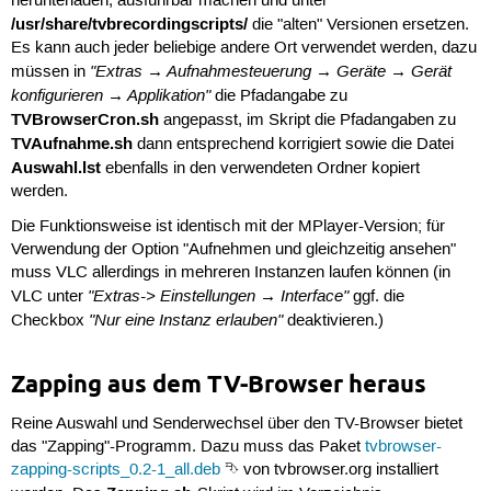
herunterladen, ausführbar machen und unter
/usr/share/tvbrecordingscripts/
die "alten" Versionen ersetzen.
Es kann auch jeder beliebige andere Ort verwendet werden, dazu
"Extras → Aufnahmesteuerung → Geräte → Gerät
müssen in
konfigurieren → Applikation"
die Pfadangabe zu
TVBrowserCron.sh
angepasst, im Skript die Pfadangaben zu
TVAufnahme.sh
dann entsprechend korrigiert sowie die Datei
Auswahl.lst
ebenfalls in den verwendeten Ordner kopiert
werden.
Die Funktionsweise ist identisch mit der MPlayer-Version; für
Verwendung der Option "Aufnehmen und gleichzeitig ansehen"
muss VLC allerdings in mehreren Instanzen laufen können (in
"Extras-> Einstellungen → Interface"
VLC unter
ggf. die
"Nur eine Instanz erlauben"
Checkbox
deaktivieren.)
Zapping aus dem TV-Browser heraus
Reine Auswahl und Senderwechsel über den TV-Browser bietet
das "Zapping"-Programm. Dazu muss das Paket
tvbrowser-
zapping-scripts_0.2-1_all.deb
⮷ von tvbrowser.org installiert