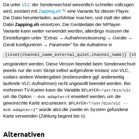
Da unter
VLC
der Senderwechsel wesentlich schneller vollzogen
wird, existiert mit
Zapping.sh
⮷ eine Variante für diesen Player.
Die Datei herunterladen, ausführbar machen, und statt der alten
Zapping.sh
Datei
einsetzen. Die Gerätedatei der MPlayer-
Variante kann weiter verwendet werden, allerdings müssen die
"Extras → Aufnahmesteuerung → Geräte →
Einstellungen unter
Gerät konfigurieren → Parameter"
für die Aufnahme in
{isset(channel_name_external_quiet,channel_name)} {sta
umgeändert werden. Diese Version beendet beim Senderwechsel
jeweils nur die vom Skript selbst aufgerufene Instanz von VLC,
sodass andere Wiedergaben (insbesondere ggf. anderweitig
laufende VLC-Aufnahmen) nicht ungewollt beendet werden. Bei
mehreren TV-Karten kann die Variable
$PLAYER=/usr/bin/vlc
um die Option
erweitert werden, um die
--dvb-adapter=X
gewünschte Karte anzusteuern.
$PLAYER="/usr/bin/vlc --
würde also die zweite im System gefundene
dvb-adapter=1"
Karte verwenden (Zählung beginnt bei
).
0
Alternativen