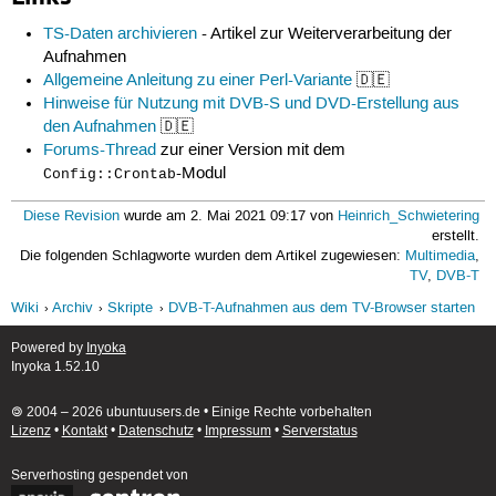
TS-Daten archivieren
- Artikel zur Weiterverarbeitung der
Aufnahmen
Allgemeine Anleitung zu einer Perl-Variante
🇩🇪
Hinweise für Nutzung mit DVB-S und DVD-Erstellung aus
den Aufnahmen
🇩🇪
Forums-Thread
zur einer Version mit dem
-Modul
Config::Crontab
Diese Revision
wurde am 2. Mai 2021 09:17 von
Heinrich_Schwietering
erstellt.
Die folgenden Schlagworte wurden dem Artikel zugewiesen:
Multimedia
,
TV
,
DVB-T
Wiki
Archiv
Skripte
DVB-T-Aufnahmen aus dem TV-Browser starten
Powered by
Inyoka
Inyoka 1.52.10
🄯 2004 – 2026 ubuntuusers.de • Einige Rechte vorbehalten
Lizenz
•
Kontakt
•
Datenschutz
•
Impressum
•
Serverstatus
Serverhosting
gespendet von