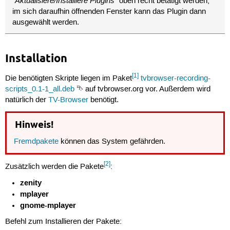
"Aktualisiere/Installiere Plugins"
oben recht betätigt werden;
im sich daraufhin öffnenden Fenster kann das Plugin dann
ausgewählt werden.
Installation
[1]
Die benötigten Skripte liegen im Paket
tvbrowser-recording-
scripts_0.1-1_all.deb
⮷ auf tvbrowser.org vor. Außerdem wird
natürlich der
TV-Browser
benötigt.
Hinweis!
Fremdpakete
können das System gefährden.
[2]
Zusätzlich werden die Pakete
:
zenity
mplayer
gnome-mplayer
Befehl zum Installieren der Pakete: