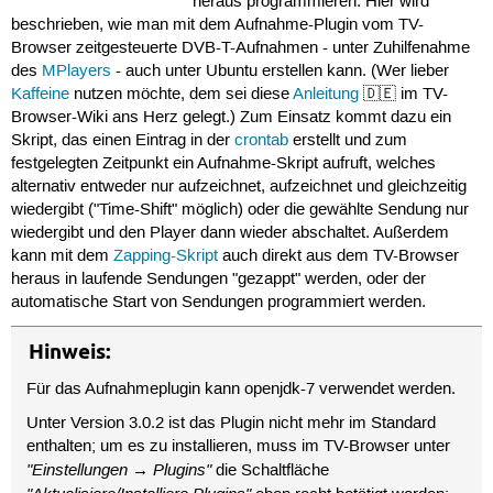
heraus programmieren. Hier wird
beschrieben, wie man mit dem Aufnahme-Plugin vom TV-
Browser zeitgesteuerte DVB-T-Aufnahmen - unter Zuhilfenahme
des
MPlayers
- auch unter Ubuntu erstellen kann. (Wer lieber
Kaffeine
nutzen möchte, dem sei diese
Anleitung
🇩🇪 im TV-
Browser-Wiki ans Herz gelegt.) Zum Einsatz kommt dazu ein
Skript, das einen Eintrag in der
crontab
erstellt und zum
festgelegten Zeitpunkt ein Aufnahme-Skript aufruft, welches
alternativ entweder nur aufzeichnet, aufzeichnet und gleichzeitig
wiedergibt ("Time-Shift" möglich) oder die gewählte Sendung nur
wiedergibt und den Player dann wieder abschaltet. Außerdem
kann mit dem
Zapping-Skript
auch direkt aus dem TV-Browser
heraus in laufende Sendungen "gezappt" werden, oder der
automatische Start von Sendungen programmiert werden.
Hinweis:
Für das Aufnahmeplugin kann openjdk-7 verwendet werden.
Unter Version 3.0.2 ist das Plugin nicht mehr im Standard
enthalten; um es zu installieren, muss im TV-Browser unter
"Einstellungen → Plugins"
die Schaltfläche