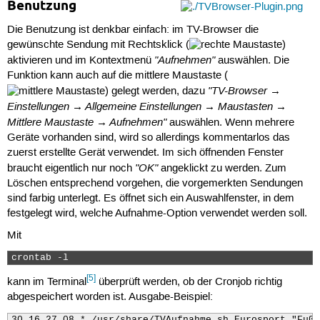
Benutzung
Die Benutzung ist denkbar einfach: im TV-Browser die
gewünschte Sendung mit Rechtsklick (
)
"Aufnehmen"
aktivieren und im Kontextmenü
auswählen. Die
Funktion kann auch auf die mittlere Maustaste (
"TV-Browser →
) gelegt werden, dazu
Einstellungen → Allgemeine Einstellungen → Maustasten →
Mittlere Maustaste → Aufnehmen"
auswählen. Wenn mehrere
Geräte vorhanden sind, wird so allerdings kommentarlos das
zuerst erstellte Gerät verwendet. Im sich öffnenden Fenster
"OK"
braucht eigentlich nur noch
angeklickt zu werden. Zum
Löschen entsprechend vorgehen, die vorgemerkten Sendungen
sind farbig unterlegt. Es öffnet sich ein Auswahlfenster, in dem
festgelegt wird, welche Aufnahme-Option verwendet werden soll.
Mit
crontab -l 
[5]
kann im Terminal
überprüft werden, ob der Cronjob richtig
abgespeichert worden ist. Ausgabe-Beispiel:
30 16 27 08 * /usr/share/TVAufnahme.sh Eurosport "Fußb