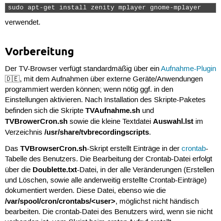
sudo apt-get install zenity mplayer gnome-mplayer 
verwendet.
Vorbereitung
Der TV-Browser verfügt standardmäßig über ein
Aufnahme-Plugin
🇩🇪, mit dem Aufnahmen über externe Geräte/Anwendungen
programmiert werden können; wenn nötig ggf. in den
Einstellungen aktivieren. Nach Installation des Skripte-Paketes
TVAufnahme.sh
befinden sich die Skripte
und
TVBrowerCron.sh
Auswahl.lst
sowie die kleine Textdatei
im
/usr/share/tvbrecordingscripts
Verzeichnis
.
TVBrowserCron.sh
Das
-Skript erstellt Einträge in der
crontab
-
Tabelle des Benutzers. Die Bearbeitung der Crontab-Datei erfolgt
Doublette.txt
über die
-Datei, in der alle Veränderungen (Erstellen
und Löschen, sowie alle anderweitig erstellte Crontab-Einträge)
dokumentiert werden. Diese Datei, ebenso wie die
/var/spool/cron/crontabs/<user>
, möglichst nicht händisch
bearbeiten. Die crontab-Datei des Benutzers wird, wenn sie nicht