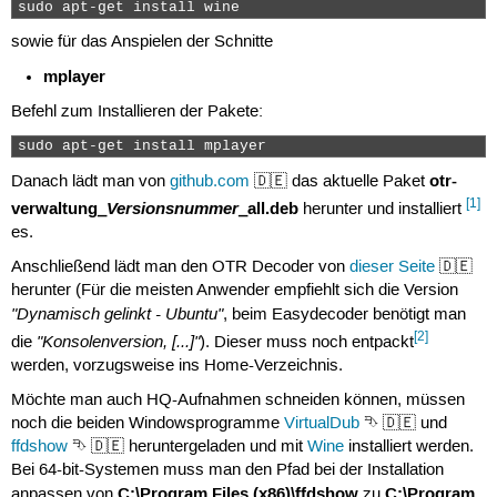
sudo apt-get install wine 
sowie für das Anspielen der Schnitte
mplayer
Befehl zum Installieren der Pakete:
sudo apt-get install mplayer 
otr-
Danach lädt man von
github.com
🇩🇪 das aktuelle Paket
[1]
verwaltung_
Versionsnummer
_all.deb
herunter und installiert
es.
Anschließend lädt man den OTR Decoder von
dieser Seite
🇩🇪
herunter (Für die meisten Anwender empfiehlt sich die Version
"Dynamisch gelinkt - Ubuntu"
, beim Easydecoder benötigt man
[2]
"Konsolenversion, [...]"
die
). Dieser muss noch entpackt
werden, vorzugsweise ins Home-Verzeichnis.
Möchte man auch HQ-Aufnahmen schneiden können, müssen
noch die beiden Windowsprogramme
VirtualDub
⮷ 🇩🇪 und
ffdshow
⮷ 🇩🇪 heruntergeladen und mit
Wine
installiert werden.
Bei 64-bit-Systemen muss man den Pfad bei der Installation
C:\Program Files (x86)\ffdshow
C:\Program
anpassen von
zu