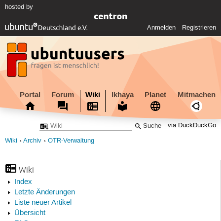
hosted by
Anmelden
Registrieren
Portal
Forum
Wiki
Ikhaya
Planet
Mitmachen
via DuckDuckGo
Wiki
Archiv
OTR-Verwaltung
Wiki
Index
Letzte Änderungen
Liste neuer Artikel
Übersicht