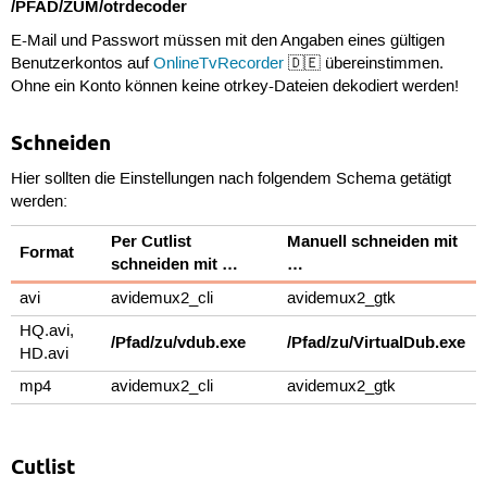
/PFAD/ZUM/otrdecoder
E-Mail und Passwort müssen mit den Angaben eines gültigen
Benutzerkontos auf
OnlineTvRecorder
🇩🇪 übereinstimmen.
Ohne ein Konto können keine otrkey-Dateien dekodiert werden!
Schneiden
Hier sollten die Einstellungen nach folgendem Schema getätigt
werden:
Per Cutlist
Manuell schneiden mit
Format
schneiden mit …
…
avi
avidemux2_cli
avidemux2_gtk
HQ.avi,
/Pfad/zu/vdub.exe
/Pfad/zu/VirtualDub.exe
HD.avi
mp4
avidemux2_cli
avidemux2_gtk
Cutlist