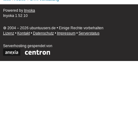
Powered by
Inyoka
Inyoka 1.52.10
🄯 2004 – 2026 ubuntuusers.de • Einige Rechte vorbehalten
Lizenz
•
Kontakt
•
Datenschutz
•
Impressum
•
Serverstatus
Serverhosting
gespendet von