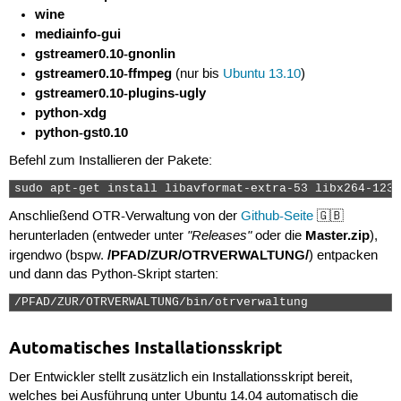
wine
mediainfo-gui
gstreamer0.10-gnonlin
gstreamer0.10-ffmpeg
(nur bis
Ubuntu 13.10
)
gstreamer0.10-plugins-ugly
python-xdg
python-gst0.10
Befehl zum Installieren der Pakete:
sudo apt-get install libavformat-extra-53 libx264-123 
Anschließend OTR-Verwaltung von der
Github-Seite
🇬🇧
"Releases"
Master.zip
herunterladen (entweder unter
oder die
),
/PFAD/ZUR/OTRVERWALTUNG/
irgendwo (bspw.
) entpacken
und dann das Python-Skript starten:
/PFAD/ZUR/OTRVERWALTUNG/bin/otrverwaltung 
Automatisches Installationsskript
Der Entwickler stellt zusätzlich ein Installationsskript bereit,
welches bei Ausführung unter Ubuntu 14.04 automatisch die