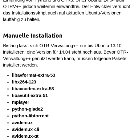
Einführung von Python3 und GTK3. Unter Ubuntu 14.04 läuft
OTRV++ jedoch weiterhin einwandfrei. Der Entwickler versucht
das Installationsskript auch auf aktuellen Ubuntu-Versionen
lauffähig zu halten.
Manuelle Installation
Bislang lässt sich OTR-Verwaltung++ nur bis Ubuntu 13.10
installieren, eine Version für 14.04 steht noch aus. Bevor OTR-
Verwaltung++ genutzt werden kann, müssen folgende Pakete
installiert werden:
libavformat-extra-53
libx264-123
libavcodec-extra-53
libavutil-extra-51
mplayer
python-glade2
python-libtorrent
avidemux
avidemux-cli
avidemux-qt