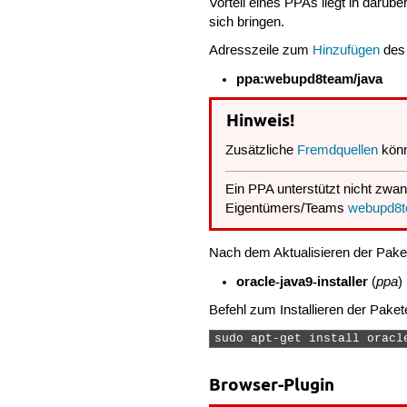
Vorteil eines PPAs liegt in darüb
sich bringen.
Adresszeile zum
Hinzufügen
des
ppa:webupd8team/java
Hinweis!
Zusätzliche
Fremdquellen
könn
Ein PPA unterstützt nicht zwan
Eigentümers/Teams
webupd8
Nach dem Aktualisieren der Pake
oracle-java9-installer
ppa
(
)
Befehl zum Installieren der Paket
sudo apt-get install oracl
Browser-Plugin