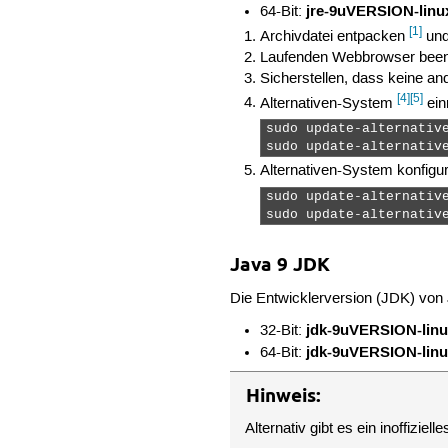
jre-9uVERSION-linux
64-Bit:
[1]
Archivdatei entpacken
und
Laufenden Webbrowser bee
Sicherstellen, dass keine a
[4]
[5]
Alternativen-System
ein
sudo update-alternativ
sudo update-alternativ
Alternativen-System konfigur
sudo update-alternative
sudo update-alternativ
Java 9 JDK
Die Entwicklerversion (JDK) von
jdk-9uVERSION-linux
32-Bit:
jdk-9uVERSION-linux
64-Bit:
Hinweis:
Alternativ gibt es ein inoffizie