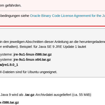
em gefährden.
sbedingungen siehe
Oracle Binary Code License Agreement for the J
n den jeweiligen Abschnitten dieser Anleitung an die heruntergeladene
enthalten). Beispiel: für Java SE 9 JRE Update 1 lautet
jre-9u1-linux-i586.tar.gz
-Systeme:
jre-9u1-linux-x64.tar.gz
-Systeme:
a/jre1.9.0_1
-Dateien sind für Ubuntu ungeeignet.
.tar.gz
 Java 9 wird als
-Archivdatei ausgeliefert (ca. 55 MiB):
-i586.tar.gz