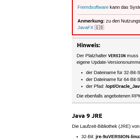
Fremdsoftware
kann das Syst
Anmerkung:
zu den Nutzung
JavaFX
🇬🇧
Hinweis:
Der Platzhalter
muss i
VERSION
eigene Update-Versionsnummer 
der Dateiname für 32-Bit
der Dateiname für 64-Bit
/opt/Oracle_Jav
der Pfad:
Die ebenfalls angebotenen RPM
Java 9 JRE
Die Laufzeit-Bibliothek (JRE) von
jre-9uVERSION-linux
32-Bit: