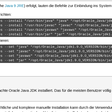
ehe
Java 9 JRE
) erfolgt, lauten die Befehle zur Einbindung ins System
richten:
es --install "/usr/bin/java" "java" "/opt/Oracle_Java/jdk
es --install "/usr/bin/javac" "javac" "/opt/Oracle_Java/j
es --install "/usr/bin/javaws" "javaws" "/opt/Oracle_Java
es --install "/usr/bin/jar" "jar" "/opt/Oracle_Java/jdk1
ieren:
s --set "java" "/opt/Oracle_Java/jdk1.9.0_VERSION/bin/ja
s --set "javac" "/opt/Oracle_Java/jdk1.9.0_VERSION/bin/j
s --set "javaws" "/opt/Oracle_Java/jdk1.9.0_VERSION/bin/
es --set "jar" "/opt/Oracle_Java/jdk1.9.0_VERSION/bin/ja
achte Oracle Java JDK installiert. Das für die meisten Benutzer völli
ichtliche und komplexe manuelle Installation kann durch die Verwen