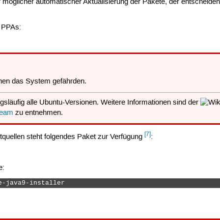
er möglicher automatischer Aktualisierung der Pakete, der entscheide
 PPAs:
en das System gefährden.
gsläufig alle Ubuntu-Versionen. Weitere Informationen sind der
team
zu entnehmen.
[7]
tquellen steht folgendes Paket zur Verfügung
:
e:
e-java9-installer 