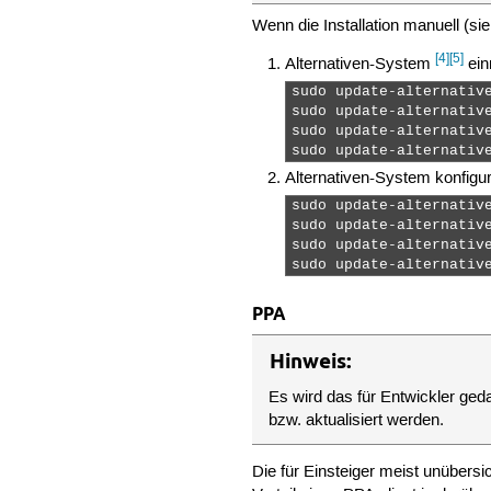
Wenn die Installation manuell (si
[4]
[5]
Alternativen-System
ein
sudo update-alternativ
sudo update-alternativ
sudo update-alternativ
sudo update-alternativ
Alternativen-System konfigur
sudo update-alternative
sudo update-alternative
sudo update-alternative
sudo update-alternativ
PPA
Hinweis:
Es wird das für Entwickler ged
bzw. aktualisiert werden.
Die für Einsteiger meist unübers