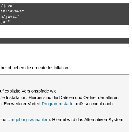
/java"

in/javaws"

n/javac"

/jar" 
eschrieben die erneute Installation.
f explizite Versionspfade wie
ie Installation. Hierbei sind die Dateien und Ordner der älteren
 Ein weiterer Vorteil:
Programmstarter
müssen nicht nach
iehe
Umgebungsvariablen
). Hiermit wird das Alternativen-System