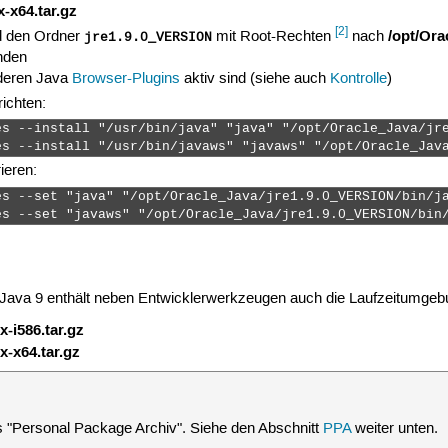
-x64.tar.gz
[2]
/opt/Ora
 den Ordner
mit Root-Rechten
nach
jre1.9.0_VERSION
nden
nderen Java
Browser-Plugins
aktiv sind (siehe auch
Kontrolle
)
richten:
es --install "/usr/bin/java" "java" "/opt/Oracle_Java/jre
es --install "/usr/bin/javaws" "javaws" "/opt/Oracle_Jav
ieren:
s --set "java" "/opt/Oracle_Java/jre1.9.0_VERSION/bin/ja
es --set "javaws" "/opt/Oracle_Java/jre1.9.0_VERSION/bin
 Java 9 enthält neben Entwicklerwerkzeugen auch die Laufzeitumgeb
-i586.tar.gz
-x64.tar.gz
lles "Personal Package Archiv". Siehe den Abschnitt
PPA
weiter unten.