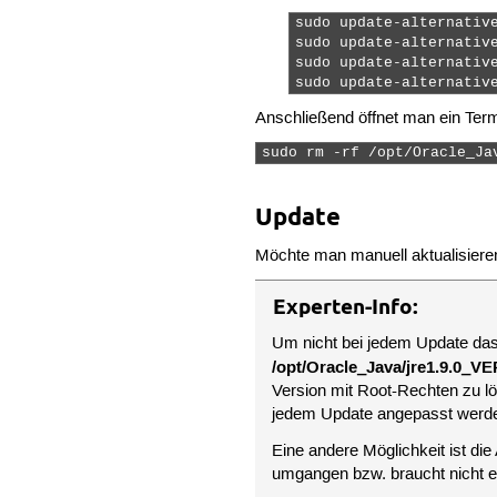
sudo update-alternative
sudo update-alternative
sudo update-alternative
sudo update-alternativ
Anschließend öffnet man ein Ter
sudo rm -rf /opt/Oracle_Ja
Update
Möchte man manuell aktualisieren,
Experten-Info:
Um nicht bei jedem Update das 
/opt/Oracle_Java/jre1.9.0_V
Version mit Root-Rechten zu lö
jedem Update angepasst werd
Eine andere Möglichkeit ist d
umgangen bzw. braucht nicht ex