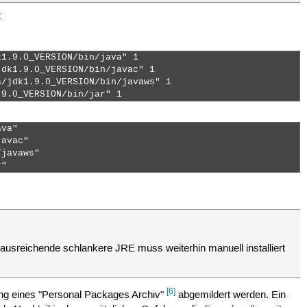
:
1.9.0_VERSION/bin/java" 1

dk1.9.0_VERSION/bin/javac" 1

/jdk1.9.0_VERSION/bin/javaws" 1

.9.0_VERSION/bin/jar" 1 
va"

avac"

javaws"

r" 
g ausreichende schlankere JRE muss weiterhin manuell installiert
[6]
dung eines "Personal Packages Archiv"
abgemildert werden. Ein