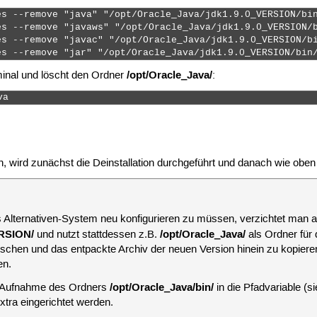
s --remove "java" "/opt/Oracle_Java/jdk1.9.0_VERSION/bin
s --remove "javaws" "/opt/Oracle_Java/jdk1.9.0_VERSION/b
s --remove "javac" "/opt/Oracle_Java/jdk1.9.0_VERSION/bi
es --remove "jar" "/opt/Oracle_Java/jdk1.9.0_VERSION/bin
/opt/Oracle_Java/
minal und löscht den Ordner
:
va 
 wird zunächst die Deinstallation durchgeführt und danach wie oben b
Alternativen-System neu konfigurieren zu müssen, verzichtet man au
ERSION/
/opt/Oracle_Java/
und nutzt stattdessen z.B.
als Ordner für d
schen und das entpackte Archiv der neuen Version hinein zu kopieren.
en.
/opt/Oracle_Java/bin/
ie Aufnahme des Ordners
in die Pfadvariable (s
tra eingerichtet werden.