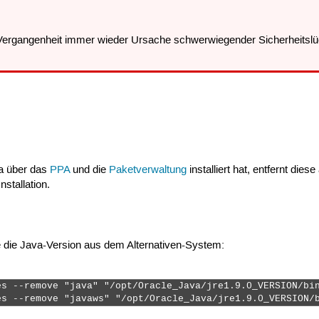
 Vergangenheit immer wieder Ursache schwerwiegender Sicherheitslüc
va über das
PPA
und die
Paketverwaltung
installiert hat, entfernt di
nstallation.
e die Java-Version aus dem Alternativen-System:
s --remove "java" "/opt/Oracle_Java/jre1.9.0_VERSION/bin
es --remove "javaws" "/opt/Oracle_Java/jre1.9.0_VERSION/