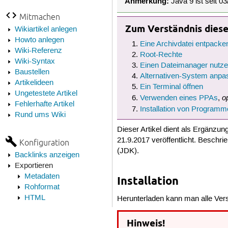
Anmerkung:
Java 9 ist seit 0
Mitmachen
Zum Verständnis dieses
Wikiartikel anlegen
Howto anlegen
Eine Archivdatei entpacke
Wiki-Referenz
Root-Rechte
Wiki-Syntax
Einen Dateimanager nutz
Baustellen
Alternativen-System anpa
Artikelideen
Ein Terminal öffnen
Ungetestete Artikel
o
Verwenden eines PPAs
,
Fehlerhafte Artikel
Installation von Programm
Rund ums Wiki
Dieser Artikel dient als Ergänzu
21.9.2017 veröffentlicht. Beschri
Konfiguration
(JDK).
Backlinks anzeigen
Exportieren
Metadaten
Installation
Rohformat
HTML
Herunterladen kann man alle Ver
Hinweis!