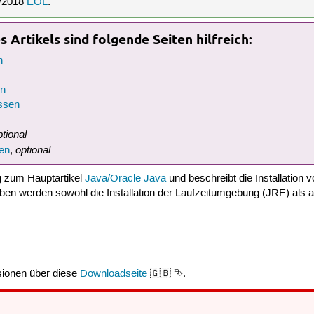
3/2018
EOL
.
 Artikels sind folgende Seiten hilfreich:
n
en
ssen
ptional
optional
en
,
ng zum Hauptartikel
Java/Oracle Java
und beschreibt die Installation
eben werden sowohl die Installation der Laufzeitumgebung (JRE) als a
sionen über diese
Downloadseite
🇬🇧 ⮷.