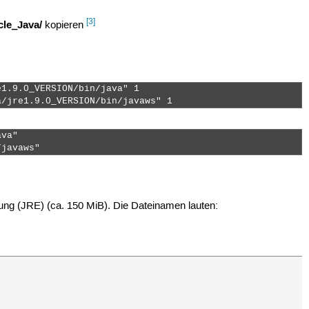
[3]
cle_Java/
kopieren
1.9.0_VERSION/bin/java" 1

a/jre1.9.0_VERSION/bin/javaws" 1 
va"

/javaws" 
ung (JRE) (ca. 150 MiB). Die Dateinamen lauten: