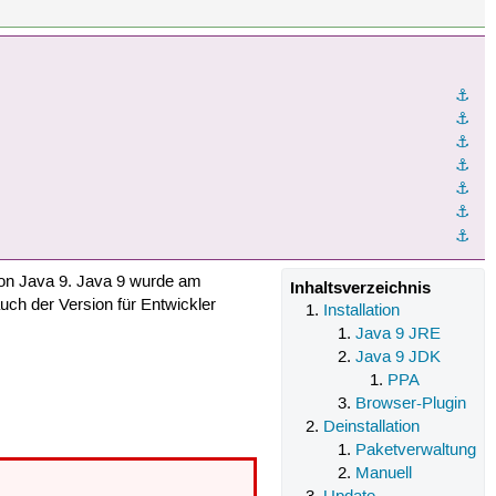
⚓︎
⚓︎
⚓︎
⚓︎
⚓︎
⚓︎
⚓︎
 von Java 9. Java 9 wurde am
Inhaltsverzeichnis
uch der Version für Entwickler
Installation
Java 9 JRE
Java 9 JDK
PPA
Browser-Plugin
Deinstallation
Paketverwaltung
Manuell