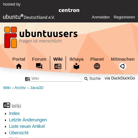
hosted by
Anmelden
Registrieren
Portal
Forum
Wiki
Ikhaya
Planet
Mitmachen
via DuckDuckGo
Wiki
Archiv
Java3D
Wiki
Index
Letzte Änderungen
Liste neuer Artikel
Übersicht