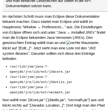
und man einfacher Lesezeichen auf Seiten in der API-
Dokumentation setzen kann.
Im nächsten Schritt muss man Eclipse diese Dokumentation
bekannt machen. Dazu startet man Eclipse und wählt im
"Window → Preferences..."
Hauptmenü
aus. Die Einstellungen
"Java → Installed JREs"
von Eclipse öffnen sich und unter
findet
man die Eclipse bekannten Java-Versionen (JREs). Den
gewünschten Eintrag wählt man an und
-
"[Edit...]"
"JRE
klickt auf
. Jetzt sieht man eine Liste mit den
system libraries"
. Darunter sollten sich diese drei Einträge
befinden:
/usr/lib/jvm/java-7-
openjdk/jre/lib/ext/j3dcore.jar
/usr/lib/jvm/java-7-
openjdk/jre/lib/ext/j3dutils.jar
/usr/lib/jvm/java-7-
openjdk/jre/lib/ext/vecmath.jar
"j3core.jar"
"j3dutils.jar"
"vecmath.jar"
Nun wählt man
(
,
) aus und
"[Javadoc Location...]"
klickt rechts auf
. Dort trägt man den Pfad