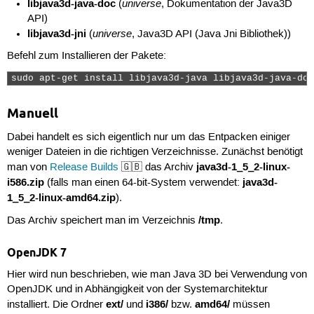
libjava3d-java-doc
universe
(
, Dokumentation der Java3D
API)
libjava3d-jni
universe
(
, Java3D API (Java Jni Bibliothek))
Befehl zum Installieren der Pakete:
sudo apt-get install libjava3d-java libjava3d-java-doc
Manuell
Dabei handelt es sich eigentlich nur um das Entpacken einiger
weniger Dateien in die richtigen Verzeichnisse. Zunächst benötigt
java3d-1_5_2-linux-
man von
Release Builds
🇬🇧 das Archiv
i586.zip
java3d-
(falls man einen 64-bit-System verwendet:
1_5_2-linux-amd64.zip
).
/tmp
Das Archiv speichert man im Verzeichnis
.
OpenJDK 7
Hier wird nun beschrieben, wie man Java 3D bei Verwendung von
OpenJDK und in Abhängigkeit von der Systemarchitektur
ext/
i386/
amd64/
installiert. Die Ordner
und
bzw.
müssen