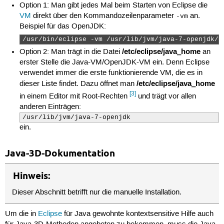
Option 1: Man gibt jedes Mal beim Starten von Eclipse die
VM
direkt über den Kommandozeilenparameter
an.
-vm
Beispiel für das OpenJDK:
/usr/bin/eclipse -vm /usr/lib/jvm/java-7-openjdk/b
/etc/eclipse/java_home
Option 2: Man trägt in die Datei
an
erster Stelle die Java-VM/OpenJDK-VM ein. Denn Eclipse
verwendet immer die erste funktionierende VM, die es in
/etc/eclipse/java_home
dieser Liste findet. Dazu öffnet man
[3]
in einem Editor mit Root-Rechten
und trägt vor allen
anderen Einträgen:
/usr/lib/jvm/java-7-openjdk
ein.
Java-3D-Dokumentation
Hinweis:
Dieser Abschnitt betrifft nur die manuelle Installation.
Um die in
Eclipse
für Java gewohnte kontextsensitive Hilfe auch