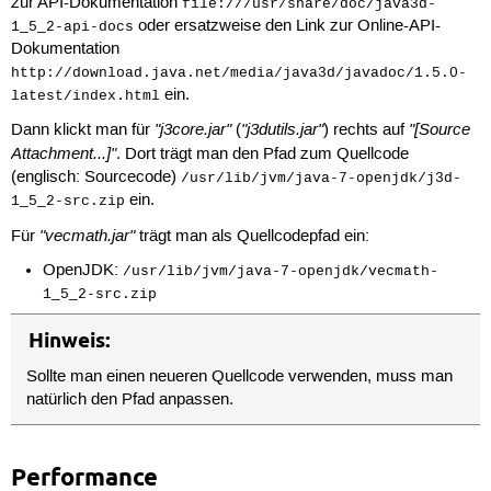
zur API-Dokumentation
file:///usr/share/doc/java3d-
oder ersatzweise den Link zur Online-API-
1_5_2-api-docs
Dokumentation
http://download.java.net/media/java3d/javadoc/1.5.0-
ein.
latest/index.html
"j3core.jar"
"j3dutils.jar"
"[Source
Dann klickt man für
(
) rechts auf
Attachment...]"
. Dort trägt man den Pfad zum Quellcode
(englisch: Sourcecode)
/usr/lib/jvm/java-7-openjdk/j3d-
ein.
1_5_2-src.zip
"vecmath.jar"
Für
trägt man als Quellcodepfad ein:
OpenJDK:
/usr/lib/jvm/java-7-openjdk/vecmath-
1_5_2-src.zip
Hinweis:
Sollte man einen neueren Quellcode verwenden, muss man
natürlich den Pfad anpassen.
Performance