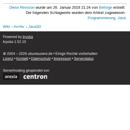
Diese Revision
wurde am 26. Januar 2019 21:24 von
Beforge
erstellt.
Die folgenden Schlagworte wurden dem Artikel zugewiesen:
Programmierung
,
Java
Wiki
Archiv
Java3D
Powered by
Inyoka
Inyoka 1.52.10
🄯 2004 – 2026 ubuntuusers.de • Einige Rechte vorbehalten
Lizenz
•
Kontakt
•
Datenschutz
•
Impressum
•
Serverstatus
Serverhosting
gespendet von