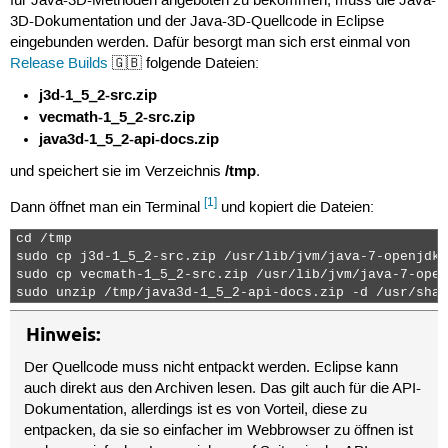
für Java-3D-Methoden angeboten zu bekommen, muss die Java-
3D-Dokumentation und der Java-3D-Quellcode in Eclipse
eingebunden werden. Dafür besorgt man sich erst einmal von
Release Builds
🇬🇧 folgende Dateien:
j3d-1_5_2-src.zip
vecmath-1_5_2-src.zip
java3d-1_5_2-api-docs.zip
/tmp
und speichert sie im Verzeichnis
.
[1]
Dann öffnet man ein Terminal
und kopiert die Dateien:
cd /tmp

sudo cp j3d-1_5_2-src.zip /usr/lib/jvm/java-7-openjdk/

sudo cp vecmath-1_5_2-src.zip /usr/lib/jvm/java-7-open
sudo unzip /tmp/java3d-1_5_2-api-docs.zip -d /usr/shar
Hinweis:
Der Quellcode muss nicht entpackt werden. Eclipse kann
auch direkt aus den Archiven lesen. Das gilt auch für die API-
Dokumentation, allerdings ist es von Vorteil, diese zu
entpacken, da sie so einfacher im Webbrowser zu öffnen ist