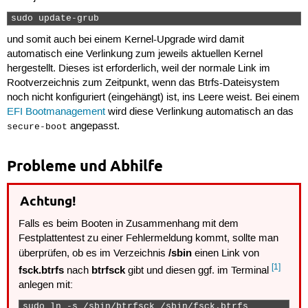
15
16
.
sudo update-grub 
17
cd
/boot
;
und somit auch bei einem Kernel-Upgrade wird damit
18
19
SUCHE_WAS
=
"vmlinuz"
&&
SETZE_LINK
;
automatisch eine Verlinkung zum jeweils aktuellen Kernel
20
SUCHE_WAS
=
"initrd.img"
&&
SETZE_LINK
;
hergestellt. Dieses ist erforderlich, weil der normale Link im
Rootverzeichnis zum Zeitpunkt, wenn das Btrfs-Dateisystem
noch nicht konfiguriert (eingehängt) ist, ins Leere weist. Bei einem
EFI Bootmanagement
wird diese Verlinkung automatisch an das
angepasst.
secure-boot
Probleme und Abhilfe
Achtung!
Falls es beim Booten in Zusammenhang mit dem
Festplattentest zu einer Fehlermeldung kommt, sollte man
/sbin
überprüfen, ob es im Verzeichnis
einen Link von
[1]
fsck.btrfs
btrfsck
nach
gibt und diesen ggf. im Terminal
anlegen mit:
sudo ln -s /sbin/btrfsck /sbin/fsck.btrfs 