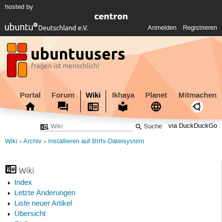
hosted by
Anmelden
Registrieren
Portal
Forum
Wiki
Ikhaya
Planet
Mitmachen
via DuckDuckGo
Wiki
Archiv
Installieren auf Btrfs-Dateisystem
Wiki
Index
Letzte Änderungen
Liste neuer Artikel
Übersicht