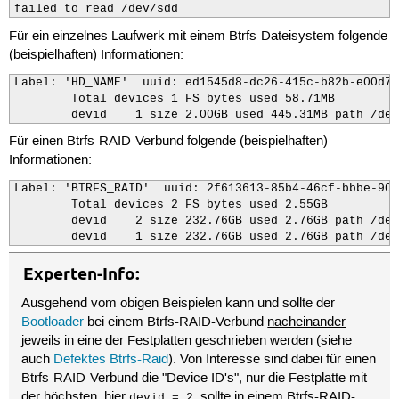
failed to read /dev/sdd
Für ein einzelnes Laufwerk mit einem Btrfs-Dateisystem folgende
(beispielhaften) Informationen:
Label: 'HD_NAME'  uuid: ed1545d8-dc26-415c-b82b-e00d7f
	Total devices 1 FS bytes used 58.71MB

	devid    1 size 2.00GB used 445.31MB path /de
Für einen Btrfs-RAID-Verbund folgende (beispielhaften)
Informationen:
Label: 'BTRFS_RAID'  uuid: 2f613613-85b4-46cf-bbbe-90a
	Total devices 2 FS bytes used 2.55GB

	devid    2 size 232.76GB used 2.76GB path /dev/sdc1

	devid    1 size 232.76GB used 2.76GB path /de
Experten-Info:
Ausgehend vom obigen Beispielen kann und sollte der
Bootloader
bei einem Btrfs-RAID-Verbund
nacheinander
jeweils in eine der Festplatten geschrieben werden (siehe
auch
Defektes Btrfs-Raid
). Von Interesse sind dabei für einen
Btrfs-RAID-Verbund die "Device ID's", nur die Festplatte mit
der höchsten, hier
, sollte in einem Btrfs-RAID-
devid = 2