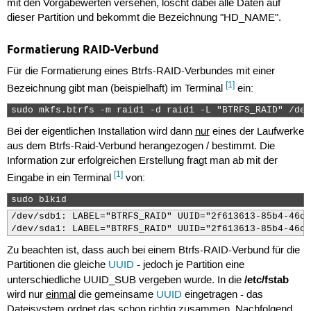
mit den Vorgabewerten versehen, löscht dabei alle Daten auf
dieser Partition und bekommt die Bezeichnung "HD_NAME".
Formatierung RAID-Verbund
Für die Formatierung eines Btrfs-RAID-Verbundes mit einer
[1]
Bezeichnung gibt man (beispielhaft) im Terminal
ein:
sudo mkfs.btrfs -m raid1 -d raid1 -L "BTRFS_RAID" /dev
Bei der eigentlichen Installation wird dann
nur
eines der Laufwerke
aus dem Btrfs-Raid-Verbund herangezogen / bestimmt. Die
Information zur erfolgreichen Erstellung fragt man ab mit der
[1]
Eingabe in ein Terminal
von:
sudo blkid 
/dev/sdb1: LABEL="BTRFS_RAID" UUID="2f613613-85b4-46cf
/dev/sda1: LABEL="BTRFS_RAID" UUID="2f613613-85b4-46cf
Zu beachten ist, dass auch bei einem Btrfs-RAID-Verbund für die
Partitionen die gleiche
UUID
- jedoch je Partition eine
/etc/fstab
unterschiedliche UUID_SUB vergeben wurde. In die
wird nur
einmal
die gemeinsame
UUID
eingetragen - das
Dateisystem ordnet das schon richtig zusammen. Nachfolgend