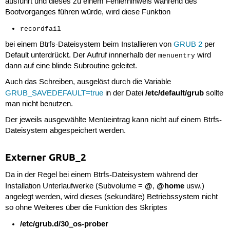
ausführt und dieses zu einem Fehlerhinweis während des
Bootvorganges führen würde, wird diese Funktion
recordfail
bei einem Btrfs-Dateisystem beim Installieren von
GRUB 2
per
Default unterdrückt. Der Aufruf innnerhalb der
wird
menuentry
dann auf eine blinde Subroutine geleitet.
Auch das Schreiben, ausgelöst durch die Variable
/etc/default/grub
GRUB_SAVEDEFAULT=true
in der Datei
sollte
man nicht benutzen.
Der jeweils ausgewählte Menüeintrag kann nicht auf einem Btrfs-
Dateisystem abgespeichert werden.
Externer GRUB_2
Da in der Regel bei einem Btrfs-Dateisystem während der
@
@home
Installation Unterlaufwerke (Subvolume =
,
usw.)
angelegt werden, wird dieses (sekundäre) Betriebssystem nicht
so ohne Weiteres über die Funktion des Skriptes
/etc/grub.d/30_os-prober