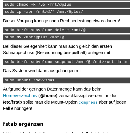
sudo chmod -R 755 /mnt/@plus 
sudo cp -apr /mnt/@/* /mnt/@plus/ 
Dieser Vorgang kann je nach Rechnerleistung etwas dauern!
sudo btrfs subvolume delete /mnt/@ 
sudo mv /mnt/@plus /mnt/@ 
Bei dieser Gelegenheit kann man auch gleich den ersten
Schnappschuss (Bezeichnung beispielhaft) anlegen mit:
sudo btrfs subvolume snapshot /mnt/@ /mnt/root-datum 
Das System wird dann ausgehangen mit:
sudo umount /dev/sda1 
Aufgrund der geringen Datenmenge kann das beim
@home
Homeverzeichnis
(
) vernachlässigt werden - in die
/etc/fstab
sollte man die Mount-Option
aber auf jeden
compress
Fall einbringen!
fstab ergänzen