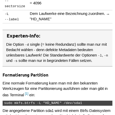
--
= 4096
sectorsize
Dem Laufwerke eine Bezeichnung zuordnen. →
-L
"HD_NAME"
--label
Experten-Info:
Die Option
single (= keine Redundanz) sollte man nur mit
-d
Bedacht wählen - denn defekte Metadaten bedeuten
unlesbares Laufwerk! Die Standardwerte der Optionen
,
-l
-n
und
sollte man nur in begründeten Fällen setzen.
-s
Formatierung Partition
Eine normale Formatierung kann man mit den bekannten
Werkzeugen für eine Partitionierung ausführen oder man gibt in
[1]
das Terminal
ein:
sudo mkfs.btrfs -L "HD_NAME" /dev/sda1 
Die angegebene Partition sda1 wird mit einem Btrfs-Dateisystem