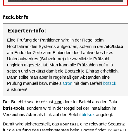
fsck.btrfs
Experten-Info:
Eine Prüfung der Partitionen wird in der Regel beim
/etc/fstab
Hochfahren des Systems aufgerufen, sofern in der
am Ende der Zeile zum Einbinden des Laufwerkes bzw.
Unterlaufwerkes (Subvolume) die zweitletzte Prüfzahl
ungleich
gesetzt ist. Man kann alle Prüfzahlen auf
0
0 0
setzen und verkürzt damit die Bootzeit je Eintrag erheblich.
Dann sollte man aber in regelmäßigen Abständen eine
Prüfung manuell bzw. mittels
Cron
mit dem Befehl
btrfsck
ausführen!
Der Befehl
ist
kein
direkter Befehl aus den Paket
fsck.btrfs
btrfs-tools
, sondern wird in der Regel bei der Installation im
/sbin
Verzeichnis
als Link auf den Befehl
btrfsck
angelegt.
Damit wird sichergestellt, das
eine relevante Sequenz
mountall
für die Prüfung des Dateisystemes beim Booten findet.
mountall