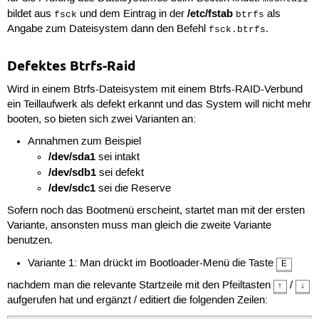
/etc/fstab
bildet aus
und dem Eintrag in der
als
fsck
btrfs
Angabe zum Dateisystem dann den Befehl
.
fsck.btrfs
Defektes Btrfs-Raid
Wird in einem Btrfs-Dateisystem mit einem Btrfs-RAID-Verbund
ein Teillaufwerk als defekt erkannt und das System will nicht mehr
booten, so bieten sich zwei Varianten an:
Annahmen zum Beispiel
/dev/sda1
sei intakt
/dev/sdb1
sei defekt
/dev/sdc1
sei die Reserve
Sofern noch das Bootmenü erscheint, startet man mit der ersten
Variante, ansonsten muss man gleich die zweite Variante
benutzen.
Variante 1: Man drückt im Bootloader-Menü die Taste
E
nachdem man die relevante Startzeile mit den Pfeiltasten
/
↑
↓
aufgerufen hat und ergänzt / editiert die folgenden Zeilen: