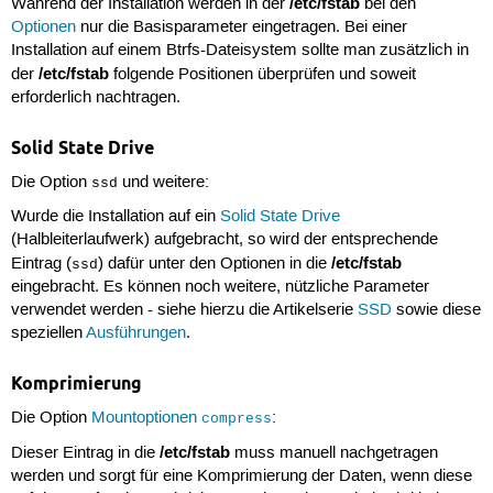
/etc/fstab
Während der Installation werden in der
bei den
Optionen
nur die Basisparameter eingetragen. Bei einer
Installation auf einem Btrfs-Dateisystem sollte man zusätzlich in
/etc/fstab
der
folgende Positionen überprüfen und soweit
erforderlich nachtragen.
Solid State Drive
Die Option
und weitere:
ssd
Wurde die Installation auf ein
Solid State Drive
(Halbleiterlaufwerk) aufgebracht, so wird der entsprechende
/etc/fstab
Eintrag (
) dafür unter den Optionen in die
ssd
eingebracht. Es können noch weitere, nützliche Parameter
verwendet werden - siehe hierzu die Artikelserie
SSD
sowie diese
speziellen
Ausführungen
.
Komprimierung
Die Option
Mountoptionen
:
compress
/etc/fstab
Dieser Eintrag in die
muss manuell nachgetragen
werden und sorgt für eine Komprimierung der Daten, wenn diese