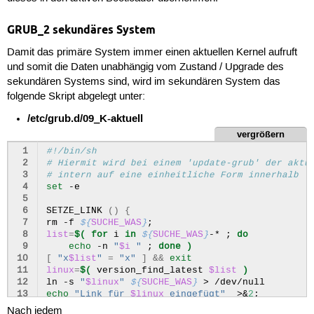
24
	insmod part_msdos
25
	insmod btrfs
GRUB_2 sekundäres System
26
	search --no-floppy --fs-uuid --set=root
27
	linux	/@/boot/vmlinuz root=UUID=
Damit das primäre System immer einen aktuellen Kernel aufruft
28
	initrd	/@/boot/initrd.img
und somit die Daten unabhängig vom Zustand / Upgrade des
29
}
30
EOF
sekundären Systems sind, wird im sekundären System das
folgende Skript abgelegt unter:
/etc/grub.d/09_K-aktuell
vergrößern
 1
#!/bin/sh
 2
# Hiermit wird bei einem 'update-grub' der aktu
 3
# intern auf eine einheitliche Form innerhalb '
 4
set
-e

 5
 6
SETZE_LINK
()
{
 7
rm
-f
${
SUCHE_WAS
}
;
 8
list
=
$(
for
i
in
${
SUCHE_WAS
}
-*
;
do
 9
echo
-n
"
$i
 "
;
done
)
10
[
"x
$list
"
=
"x"
]
&&
exit
11
linux
=
$(
version_find_latest
$list
)
12
ln
-s
"
$linux
"
${
SUCHE_WAS
}
>
13
echo
"Link für 
$linux
 eingefügt"
>
&
2
;
14
}
Nach jedem