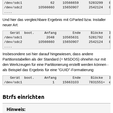
/dev/sdc1              62    10566659     5283299   83
/dev/sdc2        10566660    15650907     2542124   83
....
Und hier das vergleichbare Ergebnis mit GParted bzw. Installer
neuer Art:
   Gerät  boot.     Anfang        Ende     Blöcke   Id
/dev/sdc1            2048    10565631     5281792   83
/dev/sdc2        10566660    15650907     2542124   83
....
Insbesondere sei hier darauf hingewiesen, dass andere
Partitionstabellen als der Standard (= MSDOS) ohnehin nur mit
den Werkzeugen für eine Partitionierung erstellt werden können -
als Beispiel das Ergebnis für eine "GUID"-Formatierung:
   Gerät  boot.     Anfang        Ende     Blöcke   Id
/dev/sdc1               1    15663103     7831551+  ee
Btrfs einrichten
Hinweis: