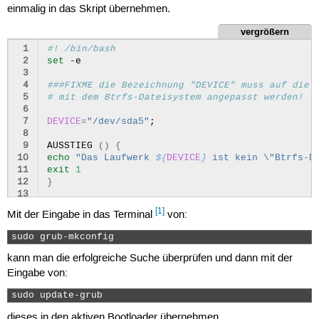
einmalig in das Skript übernehmen.
vergrößern
 1
#! /bin/bash
 2
set
-e

 3
 4
###FIXME die Bezeichnung "DEVICE" muss auf die 
 5
# mit dem Btrfs-Dateisystem angepasst werden!
 6
 7
DEVICE
=
"/dev/sda5"
;
 8
 9
AUSSTIEG
()
{
10
echo
"Das Laufwerk 
${
DEVICE
}
 ist kein \"Btrfs-D
11
exit
1
12
}
13
14
TEST_UUID
=
$(
blkid
${
DEVICE
}
|
grep
btrfs
)
>/d
[1]
Mit der Eingabe in das Terminal
von:
15
UUID_BTRFS
=
$(
blkid
-c
/dev/null
-o
value
-s
UU
16
sudo grub-mkconfig 
17
echo
"UUID = 
${
UUID_BTRFS
}
 vom Btrfs-Dateisyste
18
echo
"Startmenü für ein Btrfs-Dateisystem einge
kann man die erfolgreiche Suche überprüfen und dann mit der
19
Eingabe von:
20
cat
<< EOF
21
menuentry "Ubuntu (auf Btrfs-Dateisystem) start
sudo update-grub 
22
	recordfail
23
	insmod gzio
dieses in den aktiven Bootloader übernehmen.