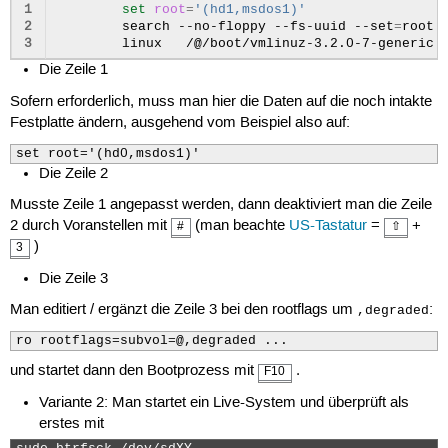
1
set
root
=
'(hd1,msdos1)'
2
search
--no-floppy
--fs-uuid
--set
=
root
3
linux
/@/boot/vmlinuz-3.2.0-7-generic
Die Zeile 1
Sofern erforderlich, muss man hier die Daten auf die noch intakte
Festplatte ändern, ausgehend vom Beispiel also auf:
set root='(hd0,msdos1)'
Die Zeile 2
Musste Zeile 1 angepasst werden, dann deaktiviert man die Zeile
2 durch Voranstellen mit
(man beachte
US-Tastatur
=
+
#
⇧
)
3
Die Zeile 3
Man editiert / ergänzt die Zeile 3 bei den rootflags um
:
,degraded
ro rootflags=subvol=@,degraded ...
und startet dann den Bootprozess mit
.
F10
Variante 2: Man startet ein Live-System und überprüft als
erstes mit