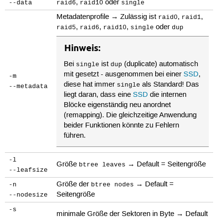
,
oder
--data
raid6
raid10
single
Metadatenprofile → Zulässig ist
,
,
raid0
raid1
,
,
,
oder
raid5
raid6
raid10
single
dup
Hinweis:
Bei
ist
(duplicate) automatisch
single
dup
mit gesetzt - ausgenommen bei einer
SSD
,
-m
diese hat immer
als Standard! Das
single
--metadata
liegt daran, dass eine
SSD
die internen
Blöcke eigenständig neu anordnet
(remapping). Die gleichzeitige Anwendung
beider Funktionen könnte zu Fehlern
führen.
-l
Größe
→ Default = Seitengröße
btree leaves
--leafsize
Größe der
→ Default =
-n
btree nodes
Seitengröße
--nodesize
-s
minimale Größe der Sektoren in Byte → Default