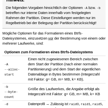
Die folgenden Vorgaben hinsichtlich der Optionen
bzw.
-A
-b
betreffen nur interne Daten innerhalb vom festgelegten
Rahmen der Partition. Diese Einstellungen werden nur im
Regelbetrieb bei der Belegung der Partition berücksichtigt!
Mögliche Optionen für das Formatieren eines Btrfs-
Dateisystemes, einzusetzen
vor
der Bestimmung von einem oder
mehrerer Laufwerke, sind:
Optionen zum Formatieren eines Btrfs-Dateisystems
Einen nicht zugewiesenen Bereich zwischen
dem Start der Partition (nach einer normalen
-A
Partitionierung) und dem Start der eigentlichen
--alloc-
Datenablage in Bytes bestimmen (Integerzahl
start
mit Faktor: g= GB, m= MB, k= KB).
-b
Größe des Laufwerkes, die Angabe erfolgt als
--byte-
Integerzahl mit Faktor: g= GB, m= MB, k= KB
count
Datenprofil → Zulässig ist
,
,
,
-d
raid0
raid1
raid5