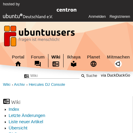
hosted by
Anmelden
Registrieren
Portal
Forum
Wiki
Ikhaya
Planet
Mitmachen
via DuckDuckGo
Wiki
Archiv
Hercules DJ Console
Wiki
Index
Letzte Änderungen
Liste neuer Artikel
Übersicht