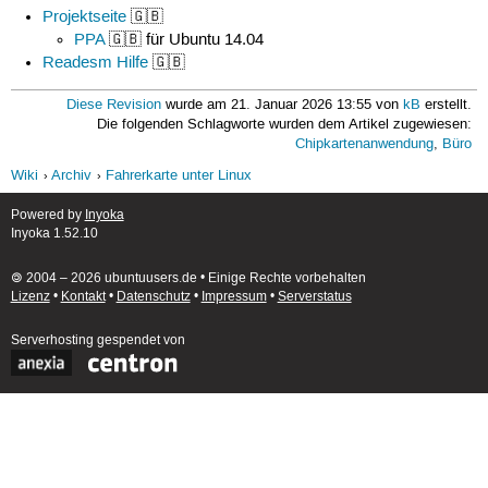
Projektseite
🇬🇧
PPA
🇬🇧 für Ubuntu 14.04
Readesm Hilfe
🇬🇧
Diese Revision
wurde am 21. Januar 2026 13:55 von
kB
erstellt.
Die folgenden Schlagworte wurden dem Artikel zugewiesen:
Chipkartenanwendung
,
Büro
Wiki
Archiv
Fahrerkarte unter Linux
Powered by
Inyoka
Inyoka 1.52.10
🄯 2004 – 2026 ubuntuusers.de • Einige Rechte vorbehalten
Lizenz
•
Kontakt
•
Datenschutz
•
Impressum
•
Serverstatus
Serverhosting
gespendet von