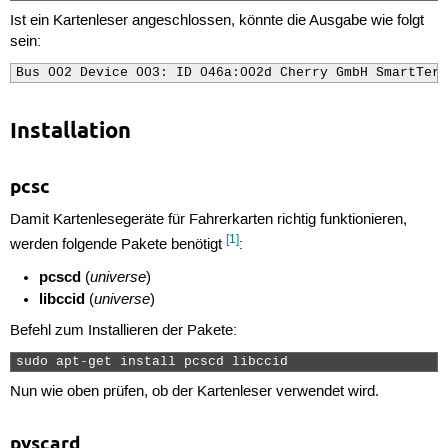
Ist ein Kartenleser angeschlossen, könnte die Ausgabe wie folgt
sein:
Bus 002 Device 003: ID 046a:002d Cherry GmbH SmartTerm
Installation
pcsc
Damit Kartenlesegeräte für Fahrerkarten richtig funktionieren,
[1]
werden folgende Pakete benötigt
:
pcscd
universe
(
)
libccid
universe
(
)
Befehl zum Installieren der Pakete:
sudo apt-get install pcscd libccid 
Nun wie oben prüfen, ob der Kartenleser verwendet wird.
pyscard