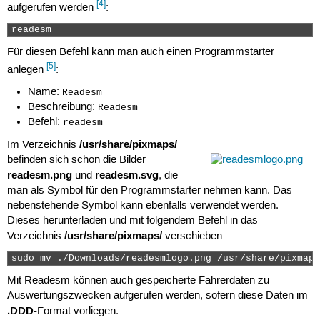
[4]
aufgerufen werden
:
readesm 
Für diesen Befehl kann man auch einen Programmstarter
[5]
anlegen
:
Name:
Readesm
Beschreibung:
Readesm
Befehl:
readesm
/usr/share/pixmaps/
Im Verzeichnis
befinden sich schon die Bilder
readesm.png
readesm.svg
und
, die
man als Symbol für den Programmstarter nehmen kann. Das
nebenstehende Symbol kann ebenfalls verwendet werden.
Dieses herunterladen und mit folgendem Befehl in das
/usr/share/pixmaps/
Verzeichnis
verschieben:
sudo mv ./Downloads/readesmlogo.png /usr/share/pixmaps
Mit Readesm können auch gespeicherte Fahrerdaten zu
Auswertungszwecken aufgerufen werden, sofern diese Daten im
.DDD
-Format vorliegen.