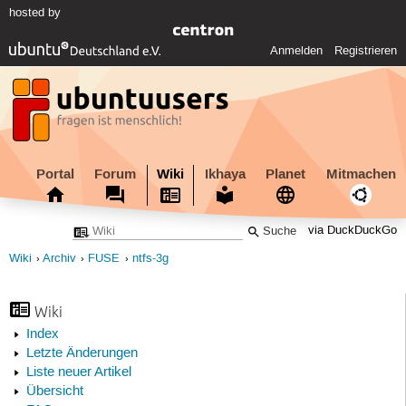
hosted by
Anmelden
Registrieren
Portal
Forum
Wiki
Ikhaya
Planet
Mitmachen
via DuckDuckGo
Wiki
Archiv
FUSE
ntfs-3g
Wiki
Index
Letzte Änderungen
Liste neuer Artikel
Übersicht