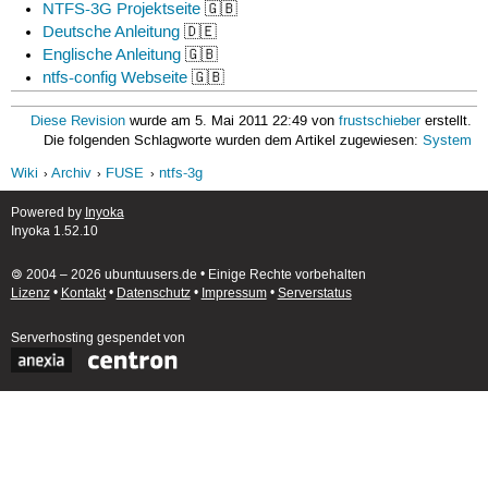
NTFS-3G Projektseite
🇬🇧
Deutsche Anleitung
🇩🇪
Englische Anleitung
🇬🇧
ntfs-config Webseite
🇬🇧
Diese Revision
wurde am 5. Mai 2011 22:49 von
frustschieber
erstellt.
Die folgenden Schlagworte wurden dem Artikel zugewiesen:
System
Wiki
Archiv
FUSE
ntfs-3g
Powered by
Inyoka
Inyoka 1.52.10
🄯 2004 – 2026 ubuntuusers.de • Einige Rechte vorbehalten
Lizenz
•
Kontakt
•
Datenschutz
•
Impressum
•
Serverstatus
Serverhosting
gespendet von