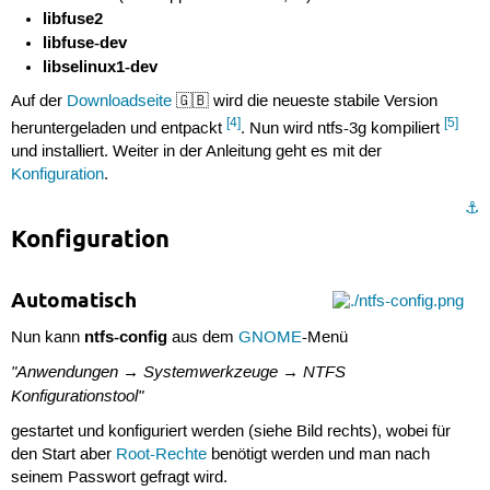
libfuse2
libfuse-dev
libselinux1-dev
Auf der
Downloadseite
🇬🇧 wird die neueste stabile Version
[4]
[5]
heruntergeladen und entpackt
. Nun wird ntfs-3g kompiliert
und installiert. Weiter in der Anleitung geht es mit der
Konfiguration
.
⚓︎
Konfiguration
Automatisch
ntfs-config
Nun kann
aus dem
GNOME
-Menü
"Anwendungen → Systemwerkzeuge → NTFS
Konfigurationstool"
gestartet und konfiguriert werden (siehe Bild rechts), wobei für
den Start aber
Root-Rechte
benötigt werden und man nach
seinem Passwort gefragt wird.