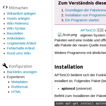
Zum Verständnis dieses
Mitmachen
Grundlagen der Paketverw
Wikiartikel anlegen
Installation von Programm
Howto anlegen
Ein Programm starten
Wiki-Referenz
Wiki-Syntax
APTonCD
🇬🇧 e
Baustellen
eigenen System i
Artikelideen
Paketen wird eine mobile und offl
Ungetestete Artikel
alle Pakete der neuen Quelle inst
Fehlerhafte Artikel
Weitere Programme mit ähnlichen
Rund ums Wiki
Installation
Konfiguration
Backlinks anzeigen
APTonCD bedient sich der Funkt
Exportieren
installiert ist. Folgendes Paket (b
Metadaten
Rohformat
aptoncd
universe
(
)
HTML
Befehl zum Installieren der Paket
sudo apt-get install apton