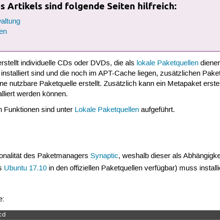
 Artikels sind folgende Seiten hilfreich:
altung
en
rstellt individuelle CDs oder DVDs, die als
lokale Paketquellen
diene
nstalliert sind und die noch im APT-Cache liegen, zusätzlichen Pak
ine nutzbare Paketquelle erstellt. Zusätzlich kann ein Metapaket erst
alliert werden können.
 Funktionen sind unter
Lokale Paketquellen
aufgeführt.
ionalität des Paketmanagers
Synaptic
, weshalb dieser als Abhängigkeit
is
Ubuntu 17.10
in den offiziellen Paketquellen verfügbar) muss instal
e:
cd 